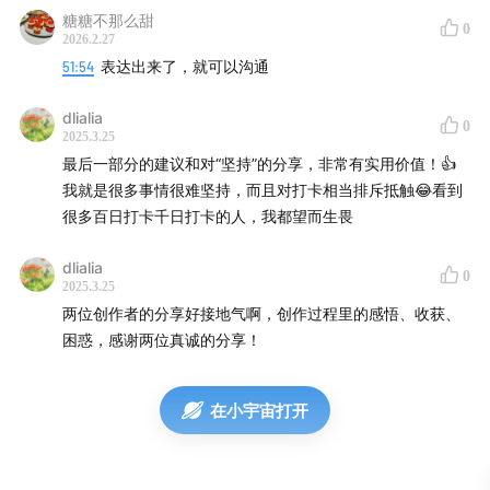
糖糖不那么甜
0
2026.2.27
51:54
表达出来了，就可以沟通
dlialia
0
2025.3.25
最后一部分的建议和对“坚持”的分享，非常有实用价值！👍
本期嘉宾@DL诺尔，她是英语老师，也是播客
「一点不
我就是很多事情很难坚持，而且对打卡相当排斥抵触😂看到
同」
的主理人，她的小红书是「DL诺尔」，公众号是
很多百日打卡千日打卡的人，我都望而生畏
「DL的小世界」
dlialia
0
2025.3.25
🎤【主播】
两位创作者的分享好接地气啊，创作过程里的感悟、收获、
困惑，感谢两位真诚的分享！
张海露Eric，公众号/微博/小红书/B站账号「张海露
Eric」，《方法比知识更重要》作者。
在小宇宙打开
🕙【Timestamps】
00:02:03
: 做播客「一点不同」是收到宇宙和内心的信号