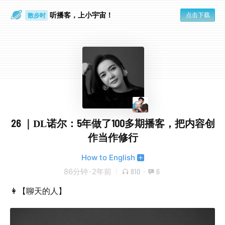
听播客，上小宇宙！
点击下载
散步时
通勤路上
26 ｜DL诺尔：5年做了100多期播客，把内容创
作当作修行
How to English
86分钟
·
2年前
810
·
6
👩【聊天的人】