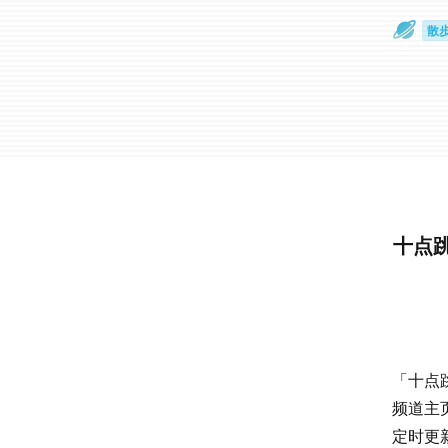
散
通
十点
「十点
频道主
定时更新