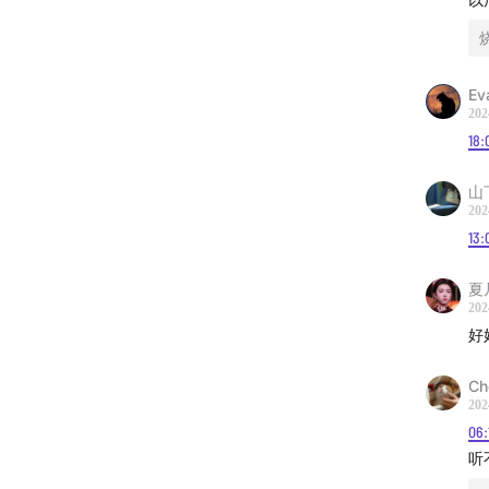
“英
图米
演
皮娜
Ev
202
18:
-
山
| 相关报
202
13:
纽约时
Here’s 
夏
202
布克奖
好
雨果奖
Cho
202
06:
拳击比
听
了全网