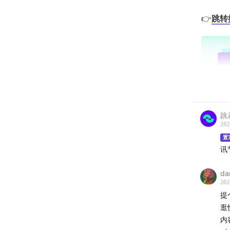
👉
跳转
跳
202
置
讯
da
202
提
-
逛
内
三、二