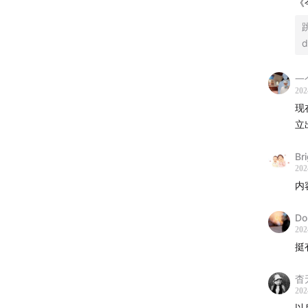
《
首先，
d
三个
一
人类
202
“姆明
现
立
接着，
Br
关注
202
引发
内
然后，
Do
202
在八
挺
最后，
杳
202
以