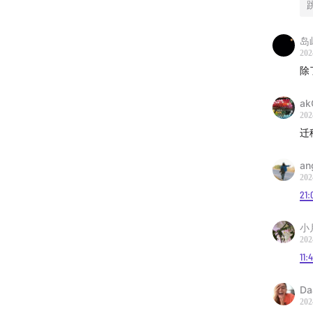
詹姆斯
87
岛
202
除
| 跳台推
ak
雨果奖
202
by Naom
迁
姆明谷
a
202
《八分
21:
上海艺
小
202
11:
“劳伦
Da
皮娜·
202