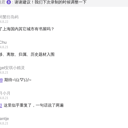
跳君
:
谢谢建议！我们下次录制的时候调整一下
·斯科特去世：
James C. Scott, Iconoclastic Social Scientist, D
屿繁衍岛屿
4.8.22
了上海国内其它城市有书展吗？
荐 |
Chu
最佳短篇《算法让生活更美好》：
Better Living Through Algor
4.8.21
i Kritzer
移、离散、归属、历史题材入围
的故事：朵贝·杨笙的人生
ngel安琪小精灵
4.8.21
半》：怎么区分运动中的男性和女性
09
期待~\(≧▽≦)/~
术电影联盟：
英国大师展开票讯息
月小月
4.8.21
43
这里似乎重复了，一句话说了两遍
斯·韦纳：追求幸福 越快越好”展览介绍
antje
鲍什《春之祭》非洲版舞剧介绍
4.8.21