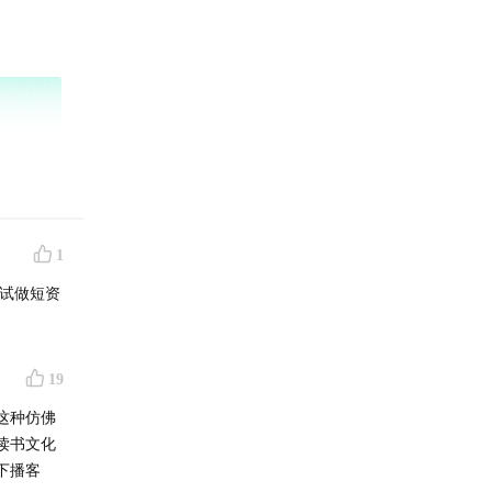
1
试做短资
19
这种仿佛
读书文化
下播客