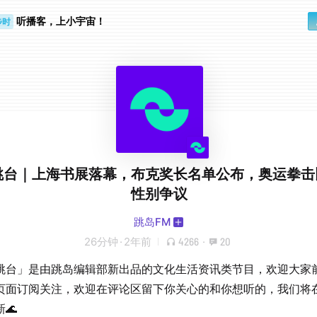
听播客，上小宇宙！
步时
勤路上
跳台｜上海书展落幕，布克奖长名单公布，奥运拳击
性别争议
跳岛FM
26分钟
·
2年前
4266
·
20
跳台」是由跳岛编辑部新出品的文化生活资讯类节目，欢迎大家
页面订阅关注，欢迎在评论区留下你关心的和你想听的，我们将
🌊