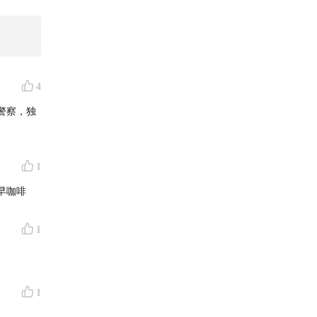
4
警察，独
1
演愈烈，
早咖啡
1
1