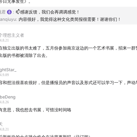
今日无事发生》。
跳君
:
📫感谢反馈，我们会再调调感觉！
让我们轻轻滑入浅水区：
anqiuyu
:
内容很好，我觉得这种文化类简报很需要！谢谢你们！
文学奖动态
：宝珀理想国文学奖、布克奖、雨果奖
个理想主义者
学家
詹姆斯·斯科特
去世，享年87岁
4.8.21
之母”
托芙·扬松
诞辰110周年
在独立出版的书太难了，五月份参加南京这边的一个艺术书展，招来一群
出版的书都被清除了出去。
屏息潜入深水区：
ightStar_
两个大事件：
巴黎奥运会
；与此同时，美国多州的
“禁书运动”
愈
4.9.09
了关于言论自由和文化审查的激烈讨论。
容和想法很喜欢很好，但是播报员的声音以及形式还可以学习一下，声动
让我们一同随水波翻腾，溅起大水花：
beDeng
4.8.26
月热浪中，聚焦一年一度的
上海书展
有意思，我也想去书展，可惜没时间咯
来看台区休息片刻吧，看看最近有哪些不容错过的艺术活动：
夭
4.8.21
后新板块的十点跳台也会在这里更新吗（已订阅）