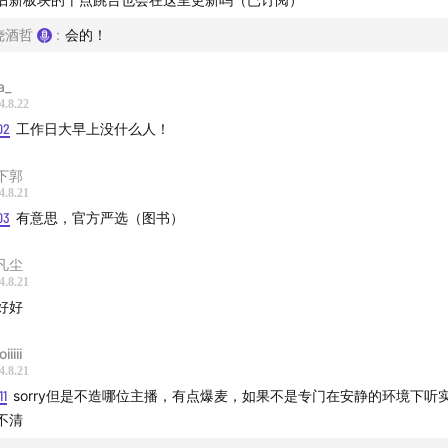
国电影大师展”
正在火热上映中
纳斯导演，金星主演
《樱桃园》
上海首演；
《战争与和平》
北上
烧酒哲
:
会的！
·鲍什
《春之祭》非洲版
等重磅舞蹈剧目将首次来华演出
a_
4.8.22
02
工作日大早上没什么人！
下郭
道 |
4.8.21
03
有意思，官方严选（图书）
报报道“禁书运动”：
More States Are Passing Book Banning Ru
What They Say.
凡尘
4.8.21
官方网站：
Read more about the Booker Prize 2024
好好
官方网站：
2024 Hugo Award Winners
iiiii
4.8.21
11
sorry但是不造哪位主播，有点爆麦，如果不是专门在安静的环境下听
赛性别争议：
《卫报》报道
|
翻滚坚果：男性混入女性拳击比赛
不清
最全的事实核查
|
界面文化：哈利夫向马斯克、J.K.罗琳等人发