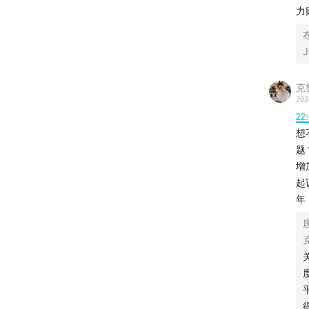
15:40
结
力
24:37
经
需求不
克
30:00
浪
202
22
36:51
婚
想
题
47:13
男
增
起
01:03:10
年
01:10:38
01:16:45