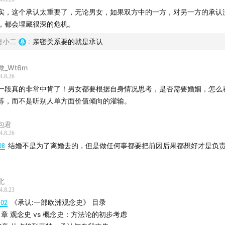
实，这个承认太重要了，无论男女，如果双方中的一方，对另一方的承认
，都会埋藏很深的危机。
唐小二
:
亲密关系要的就是承认
溦_Wt6m
4.8.26
一段真的非常中肯了！男女都要根据自身情况思考，是否需要婚姻，怎么
等，而不是听别人单方面价值倾向的灌输。
包君
4.8.26
08
结婚不是为了离婚去的，但是做任何事都要把前因后果都想好才是负
北
4.8.23
1:02
《承认:一部欧洲观念史》 目录
1章 观念史 vs 概念史：方法论的初步考虑