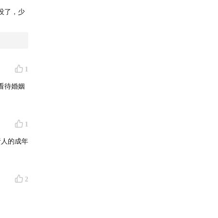
没了，少
1
看待婚姻
1
责人的成年
2