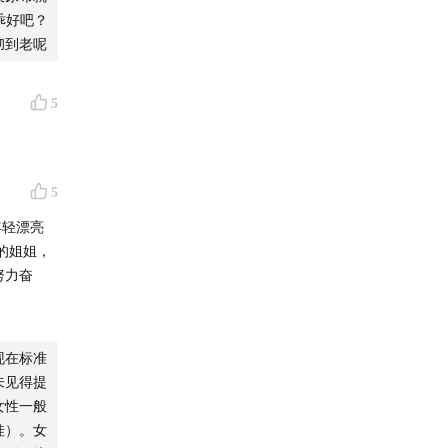
乖好吧？
彻到老呢
5
5
艺粉丝、
年轻漂亮
的姐姐，
努力奋
现在标准
们，订阅
未见得提
女性一般
娃）。女