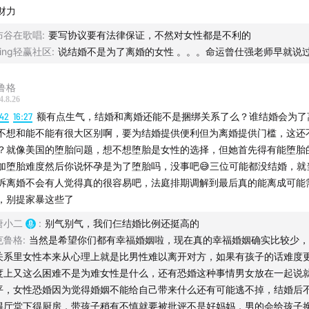
婚和离婚成了一对CP，总是被捆绑思考
财力
布谷在歌唱
:
要写协议要有法律保证，不然对女性都是不利的
济上行时离婚率上升，经济下行时离婚率下降，时代不同人们
Jing轻赢社区
:
说结婚不是为了离婚的女性 。。。命运曾仕强老师早就说
同
鲁格
漫爱意识形态处于瓦解中
4.8.26
:42
16:27
额有点生气，结婚和离婚还能不是捆绑关系了么？谁结婚会为了
姻是一种亲密合伙关系体验
不想和能不能有很大区别啊，要为结婚提供便利但为离婚提供门槛，这还
？就像美国的堕胎问题，想不想堕胎是女性的选择，但她首先得有能堕胎
女对婚姻的态度有何差异
加堕胎难度然后你说怀孕是为了堕胎吗，没事吧😅三位可能都没结婚，就
诉离婚不会有人觉得真的很容易吧，法庭排期调解到最后真的能离成可能
各自对亲密关系的理解和看法
，别提家暴这些了
亲密关系有无法被取代的重要性：获得认可和自我成长
唐小二
:
别气别气，我们仨结婚比例还挺高的
克鲁格
:
当然是希望你们都有幸福婚姻啦，现在真的幸福婚姻确实比较少，
媒介如何影响年轻人对婚姻的看法
关系里女性本来从心理上就是比男性难以离开对方，如果有孩子的话难度
度上又这么困难不是为难女性是什么，还有恐婚这种事情男女放在一起说
平，女性恐婚因为觉得婚姻不能给自己带来什么还有可能逃不掉，结婚后
得厅堂下得厨房，带孩子稍有不慎就要被批评不是好妈妈，男的会给孩子