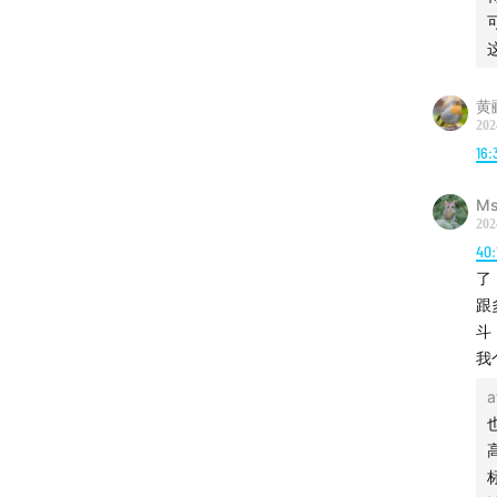
【BGM
JOSHU
黄
202
【互动
16:
微博@不
Ms
202
搜索wx
40:
电视儿
了
跟
斗
【收听
我
a
你可以在
收听【