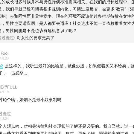
性的成长很多时候并不与男性择偶标准提高相关。在我们的成长过程中、
里，我们早就已经习惯将很多规训内化，习惯过度反省，被更多“教育”（
影响）去和同性而非异性竞争。现在的环境不应该仍过多把期待放在女性
上，男性也要适应啊！是人都要去适应！社会进步不能一直依赖推着女性
走，男性同胞是不是也该有危机意识了呢？
路过走过
:
对女性的要求更高了
Fool
4.8.23
42
是这样的，我听过最好的比喻是，就像炒股，如果催着买又不给卖，
了，一击必杀…
NE得FULL
4.9.19
讨论个啥，婚姻不是最小奴隶制吗
过走过
4.8.24
个人观点哈，对相关法律和社会现状的了解还是必要的。我自己就走过一
见一些之前看不到的东西幻想破灭，敌对，更多了解，慢慢转变的过程。