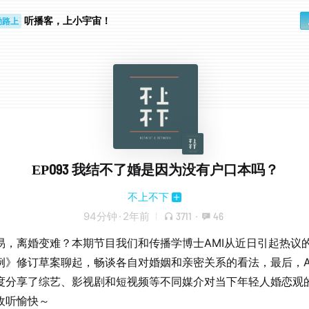
勤路上
听播客，上小宇宙！
睛好累
EP093 我结不了婚是因为没有户口本吗？
不上不下
94分钟
·
2年前
3711
·
46
易，离婚变难？本期节目我们和传播学博士AMI从近日引起热议
例》修订草案聊起，畅谈各自对婚姻和亲密关系的看法，最后，A
度分享了综艺、影视剧和短视频等不同媒介对当下年轻人婚恋观
收听愉快～