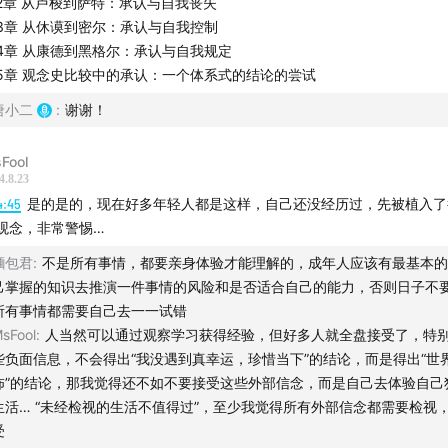
2章 从卢梭到萨特：承认与自我丧失
3章 从休谟到密尔：承认与自我控制
4章 从康德到黑格尔：承认与自我规定
5章 观念史比较中的承认：一个体系式的结论的尝试
唐小二
:
谢谢！
Fool
4.8.23
4:45
是的是的，现在好多年轻人都是这样，自己还没经历过，先被植入了
观念，非常警惕…
麵包君
:
不是所有事情，都要亲身体验才能理解的，成年人应该有最基本的
己掌握的知识去推演一件事情的风险和是否适合自己的能力，否则日子不
所有事情都需要自己去一一试错
sFool
:
人当然可以通过观察学习获得经验，但好多人就全盘接受了，特
些负面信息，不会得出“我没遇到真幸运，珍惜当下”的结论，而是得出“世
怖”的结论，那我觉得还不如不要接受这些外部信念，而是自己去体验自己
生活… “未经检视的生活不值得过”，至少我觉得所有外部信念都需要检视
受