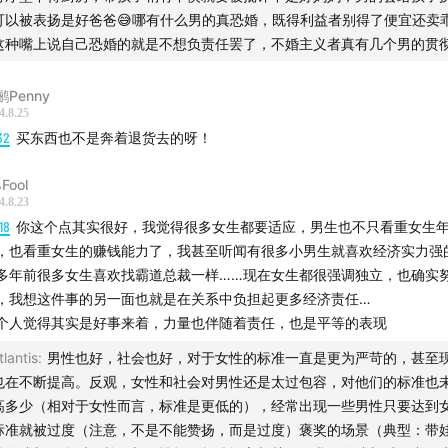
】
可以被表扬是好爸爸😅哪有什么男的真恐婚，既得利益者别得了便宜还卖
这种嘴上说自己恐婚的就是不想负责任罢了，不婚主义者真有几个男的贯
A - 7PM
鹂Penny
4.8.25
方式】
32
买东西也不是奔着退货去的呀！
上不下_Betwixt
Fool
4.8.23
：shirleyxiaoling 并标记听众，即可加入听友群。欢迎各位综
18
你这个点其实很好，我觉得很多女生都要适应，男生也不只看重女生
童，或者任何喜好听我们唠嗑的朋友进群互动。
，也看重女生的赚钱能力了，我甚至听闻有很多小男生就喜欢经济实力强
多年前很多女生喜欢找霸道总裁一样……现在女生都很强调独立，也确实
，我想这件事的另一面也就是在关系中负担起更多经济责任…
方式】
个人觉得其实是好事来着，力量也伴随着责任，也是平等的表现
tlantis
:
男性也好，社会也好，对于女性的标准一直是更为严苛的，甚至
小宇宙、喜马拉雅、Apple Podcast、Pocket Casts找到我
也在不断提高。反观，女性和社会对男性还是太过包容，对他们的标准也
不上不下】
高多少（相对于女性而言，标准是更低的），经常出现一些男性只要达到
标准就被过度（注意，不是不能赞扬，而是过度）褒奖的场景（典型：带