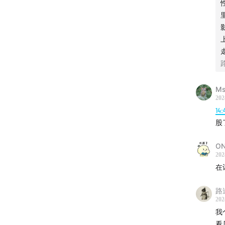
Ms
202
14:
股
O
202
在
路
202
我
看