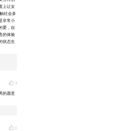
度上让女
接触社会多
是非常小
的爱，自
贵的体验
的状态生
3
男的愿意
1