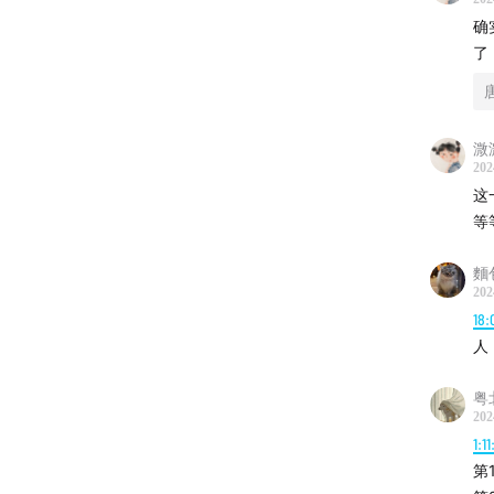
确
了
溦
202
这
等
麵
202
18:
人
粤
202
1:1
第