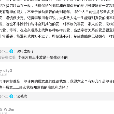
易跟贫穷联系在一起，法律保护的兜底和自我保护的意识可能能在一定程
更有选择的能力，不至于被动痛苦的走到老年。 我个人目前也是尽量多
爱，谨慎做决定。记得李银河老师说，大多数人这一生能碰到真爱的概率
啦。这也不排除我们能体会到其他的爱，对事物的喜爱，家人的爱，宠物
的爱，等等。在这条道路上找到各种各样的爱，当然亲密关系的爱是很宝
非常重要，能遇到就再好不过了。即使遇不到，希望也能像已经拥有一样
。
唐小二
:
说得太好了
布谷在歌唱
:
李银河和王小波是不要生孩子的
zy_o8yG
4.8.23
的评判标准是，即使男的愿意生的娃跟我姓，我愿意么？有好几个是即使
也不愿意……那么我就知道我的底线和选择了
唐小二
:
没毛病
溦_Wt6m
4.8.26