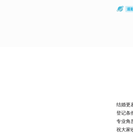
通
眼
结婚更
登记条
专业角
祝大家