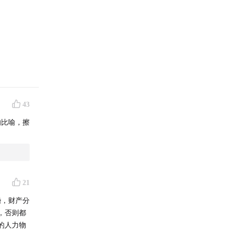
43
的比喻，擦
21
婚，财产分
，否则都
的人力物