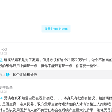
】
GAP中的内容创作者
展开Show Notes
电视剧行业从业者
Fool
4.8.23
】
34
确实结婚不是为了离婚，但是必须有这个功能和便利性，做个不恰当
股的纸你只用中间那一点，但你不能只有那一点，你需要一整张…
：传播学博士、研究员，主要研究领域为传播学和社会心理学
宇山
:
这个比喻很妙啊
要变铁拳
轴】
4.8.24
34
受访者真不知道自己在说什么吧，，，本身只有把所有情况，包括离
婚不再需要户口本，这事儿很大吗？
，是否生育，谁来抚养，双方父母全都考虑清楚的人才有资格进入婚姻吧
对自己以及周围所有人都不负责任都会在后续产生巨大的后果，消耗无尽