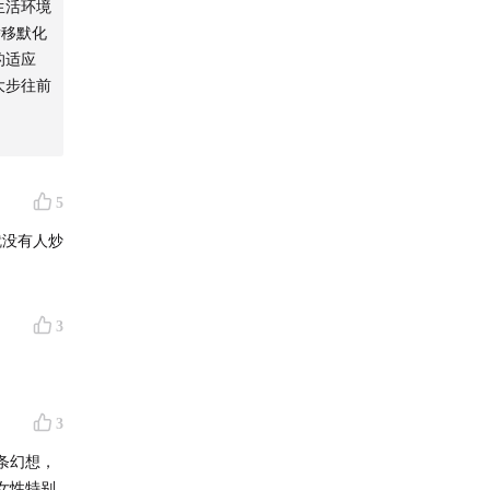
生活环境
潜移默化
的适应
大步往前
5
就没有人炒
3
3
条幻想，
女性特别