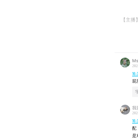
【主播
小二：
宇山：
Ms
202
【嘉宾
16:
屁
AMI
我
【时间
202
16:
02:17
结
配
是