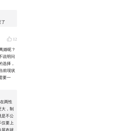
对婚姻的
过了
12
离婚呢？
不说明问
的选择，
当前现状
需要一
在两性
更大，制
就是不公
不仅要上
换尿布就