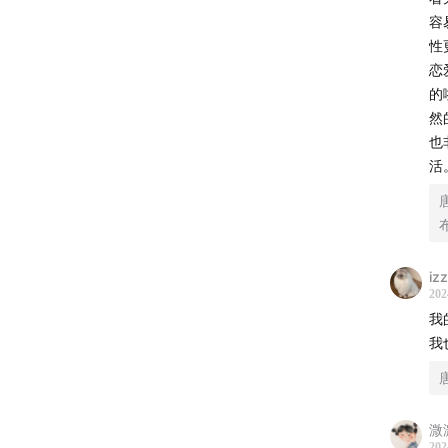
容
性
恋
的
然
也
活
iz
202
我
我
溦
202