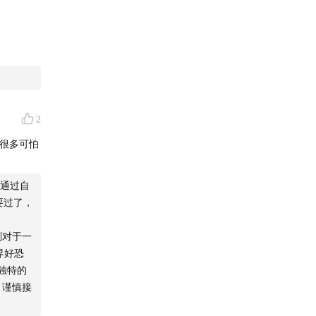
2
很多可怕
通过自
要过了，
别对于一
界好恐
独特的
，谨慎接