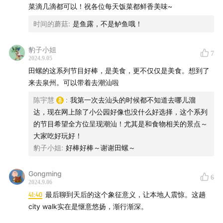
菜滴几滴都可以！祝各位每天饭菜都鲜香美味~
1:52
樟林城寨：这里从一开始就是融合的
时间的蘑菇
:
是鱼露，不是鲈鱼哦！
4:46
红头船：这里的食物也一直向外传播
豹子小姐
7
2024.9.05
11:33
新兴街：曾经兴旺的街道，连接潮汕和他处
田螺的这系列节目好棒，是美食，更不仅仅是美食。想到了
来去泉州。可以带着去潮汕啦
21:20
南盛里：曾经繁盛的社群，连接人和人
陈宇慧
:
我第一次去汕头的时候都不知道去哪儿溜
达，现在网上除了小公园好像也没什么好选择，这个系列
38:58
天后宫：源自闽南，食物和信仰可能类似的轨迹
的节目希望全方位呈现潮汕！尤其是和食物相关的景点～
大家吃好玩好！
【本期鸣谢嘉宾】
豹子小姐
:
好棒好棒～谢谢田螺～
陈斯鑫，美食撰稿人，《我的美食向导》潮汕篇顾问
Gongming
6
2024.9.06
【本期参考书目】
41:40
最后聊到天后的这个象征意义，让本地人震惊。这趟
city walk实在是惬意悠扬，渐行渐深。
《樟林古港》，香港天马出版有限公司