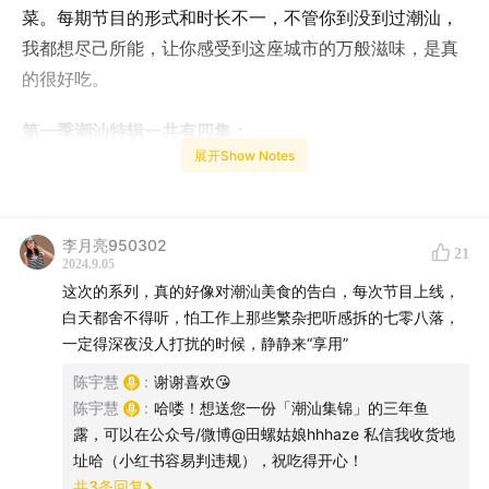
菜。每期节目的形式和时长不一，不管你到没到过潮汕，
我都想尽己所能，让你感受到这座城市的万般滋味，是真
的很好吃。
第一季潮汕特辑一共有四集：
展开Show Notes
1）澄海：
开始了！准备吃遍潮汕！
✅ 2）樟林古港：百年港口Citywalk，续写味道的历史
3）促肉粿条：
一人食，食一碗，鲜一天
李月亮950302
21
2024.9.05
4）潮汕饮食：
潮汕美味的六边形轮廓
这次的系列，真的好像对潮汕美食的告白，每次节目上线，
白天都舍不得听，怕工作上那些繁杂把听感拆的七零八落，
樟林古港
，是聊起潮汕绕不开的一个地方。百年前的红头
一定得深夜没人打扰的时候，静静来“享用”
船和古港口，决定了潮汕文化和潮汕饮食的海纳百川和兼
陈宇慧
:
谢谢喜欢😘
容并包。现在在外地吃到的潮汕饮食元素，和在潮汕饮食
陈宇慧
:
哈喽！想送您一份「潮汕集锦」的三年鱼
中体会到的东南亚元素，也许就是从此时、从此处开始
露，可以在公众号/微博@田螺姑娘hhhaze 私信我收货地
的。
址哈（小红书容易判违规），祝吃得开心！
共
3
条回复