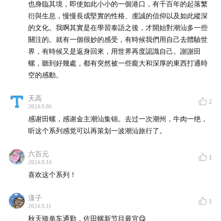
也身臨其境，即使如此小小的一個港口，有千百年的起落繁
衍與生息，慢慢長成堅實的性格、虔誠的信仰以及如此縱深
的文化。我啊其實是在學習泰語之後，才開始對潮汕多一些
關注的。就有一個很妙的感受，有時候我們用自己去體驗世
界，有時候又是返身回來，用世界再度認識自己。謝謝田
螺，聽到好幾處，都有突然被一些龐大和深厚的東西打通時
空的感動。
天高
2
2024.9.06
感谢田螺，感谢金主潮汕集锦。去过一次潮州，牛肉一绝，
听这个系列感觉可以再策划一波潮汕旅行了。
六百元
1
2024.9.16
喜欢这个系列！
漾子
1
2024.9.11
4. 新旧交织的新兴街景观，可以一窥从前的货栈风貌
秋天骑单车通勤，佐田螺新节目最宜😋