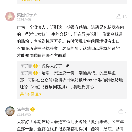
特别感谢
「潮汕集锦」
对《潮汕特辑》的支持，这是一家
沉淀并传承了潮汕风味的品牌，起源和延续自澄海的
「初
菜园钉子户
13
汤鱼露」
，就是潮汕集锦的第一款产品。我们都在以各自
2024.9.09
的方式理解和表达潮汕传统饮食文化，从小小的食物做
作为一个澄海人，听到这一期很有感触。逃离是包括我在内
的一些潮汕女孩“一生的命题”，但在异乡吃到一份家乡味道
起，慢慢传播，逐步精进。
的肠粉，也感到惊喜万分。有时候现实中的困境没有出口，
不如在历史中寻找答案：远航的船，认清自己承载的欲望，
才能知道眼睛往哪个方向看。
陈宇慧
:
说得太好了.. 🫂
陈宇慧
:
哈喽！想送您一份「潮汕集锦」的三年鱼
露，可以在公众号/微博@田螺姑娘hhhaze 私信我收货地
址哈（小红书容易判违规），祝吃得开心！
共
3
条回复
陈宇慧
7
2024.9.05
大家好！本期评论区会选三位朋友各送「潮汕集锦」的三年
鱼露一瓶。鱼露在很多很多菜都用得到，蘸料、汤底、炒青
【时间轴】