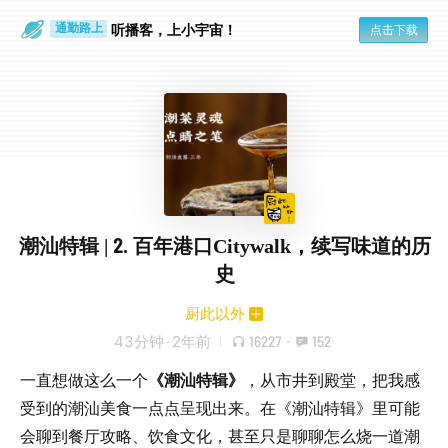
散步时
通勤路上
听播客，上小宇宙！
点击下载
潮汕特辑 | 2. 百年港口Citywalk，续写味道的历
史
厨此以外
43分钟
·
2年前
16227
·
152
一直想做这么一个
《潮汕特辑》
，从市井到殿堂，把我感
受到的潮汕美食一点点呈现出来。在《潮汕特辑》里可能
会聊到餐厅攻略、饮食文化，甚至只是聊聊怎么烧一道潮