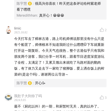
陈宇慧
:
很高兴你喜欢！昨天把这条评论给柯紫老师
看了嘿嘿
Meredithhan
:
真开心！😁😁😁
limic
2
2025.10.02
今天打车去了樟林古港，路上司机师傅说那里没有什么只是
有个船罢了，师傅根本不知道我听过什么嘿嘿🤭下车就重新
打开这一期复听。今天天气也很热，整个古港似乎只有我和
3. 从港口走入新兴街
朋友两个游客，我们分享一对耳机，跟着节目进度深度游玩
了全程，太满足了！又累又饿出来就吃了马路对面的鹅肉
饭，有了体力又走去下一家吃了猪脚饭，爱上洒在饭上的榨
菜碎(是这个吗)，谢谢两位云导游～
陈宇慧
:
开心🥳
我肚子大到你了吗
3
2024.9.05
最不《厨此以外》的一期，和厨暂时无关，真的以外了。