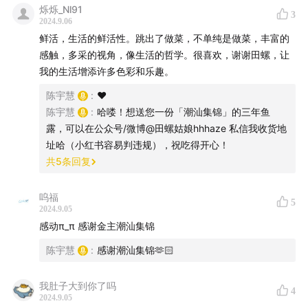
烁烁_Nl91
3
《澄海樟林古港》，中国文艺家出版社
2024.9.06
鲜活，生活的鲜活性。跳出了做菜，不单纯是做菜，丰富的
【本期配图】
感触，多采的视角，像生活的哲学。很喜欢，谢谢田螺，让
我的生活增添许多色彩和乐趣。
1. 从前的地图，樟林古港的位置和结构
陈宇慧
:
❤️
陈宇慧
:
哈喽！想送您一份「潮汕集锦」的三年鱼
露，可以在公众号/微博@田螺姑娘hhhaze 私信我收货地
址哈（小红书容易判违规），祝吃得开心！
共
5
条回复
呜福
5
2024.9.05
感动π_π 感谢金主潮汕集锦
陈宇慧
:
感谢潮汕集锦🫶🏻
我肚子大到你了吗
4
2024.9.05