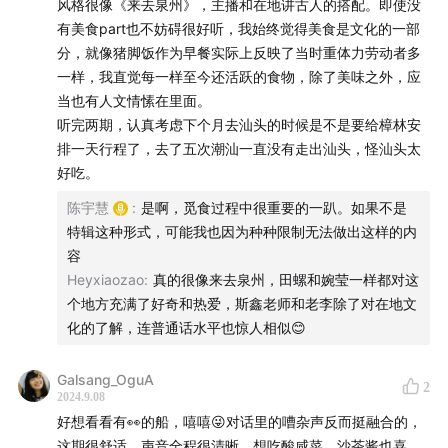
风格很像《来去泉州》，主播和在地讲古人的搭配。即使没
有美食part也不妨碍很好听，我始终觉得美食是文化的一部
分，就像猪脚饭作为早餐实际上反映了当时重体力劳动者多
一样，我直觉每一样至今还活跃的食物，除了美味之外，应
当也有人文情愫在里面。
听完两期，认真考虑下个月去汕头的时候是不是要给樟林安
排一天行程了，去了五次潮汕一直没有走出汕头，怪汕头太
好吃。
陈宇慧
:
是啊，觅食过程中很重要的一趴。如果不是
特辑这种形式，可能我也因为种种限制无法做出这样的内
容
Heyxiaozao
:
真的很像来去泉州，田螺和婉莹一样都对这
个地方充满了好奇和热爱，斯鑫老师和老李除了对在地文
化的了解，连普通话水平也惊人相似😊
Galsang_OguA
2
2024.9.08
好想看看有👀的船，嘻嘻😜对话里的嘈杂声反而挺融合的，
这期很舒适，声音全程很清晰，想吃酸咸菜，沙茶酱也喜