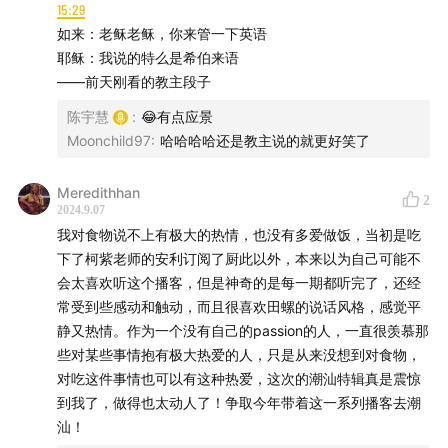
15:29
如来：老稣老稣，你来管一下英语
耶稣：我说的特么是希伯来语
——前天刚看的教主段子
陈宇慧
:
😂有点应景
Moonchild97
:
哈哈哈哈还是教主说的就更好笑了
Meredithhan
2
2024.9.07
我对食物说不上有极大的热情，也没有多爱做饭，当初是吃
下了柯紫老师的安利订阅了厨此以外，本来以为自己可能不
会太喜欢听这个播客，但是神奇的是每一期都听完了，还经
常受到些感动和触动，而且很喜欢田螺的说话风格，感觉平
2. 昔日的红头船，连接潮汕和更远的地方
静又热情。作为一个没有自己的passion的人，一直很羡慕那
些对某些事情抱有极大热爱的人，只是从来没想到对食物，
对吃这件事情也可以有这种热爱，这次的潮汕特辑真是震惊
到我了，做得也太动人了！争取今年带着这一系列播客去潮
汕！