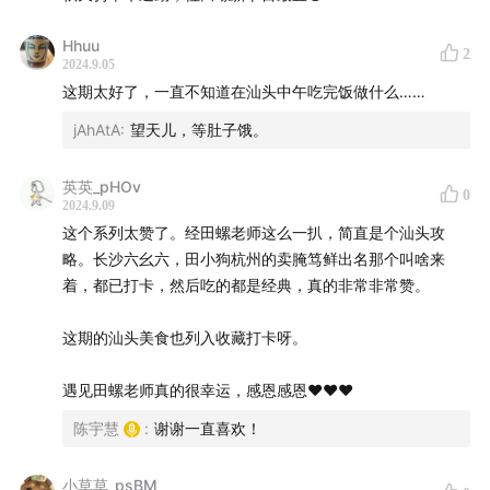
Hhuu
2
2024.9.05
这期太好了，一直不知道在汕头中午吃完饭做什么……
jAhAtA
:
望天儿，等肚子饿。
英英_pHOv
0
2024.9.09
这个系列太赞了。经田螺老师这么一扒，简直是个汕头攻
略。长沙六幺六，田小狗杭州的卖腌笃鲜出名那个叫啥来
着，都已打卡，然后吃的都是经典，真的非常非常赞。
这期的汕头美食也列入收藏打卡呀。
遇见田螺老师真的很幸运，感恩感恩❤️❤️❤️
陈宇慧
:
谢谢一直喜欢！
小草草_psBM