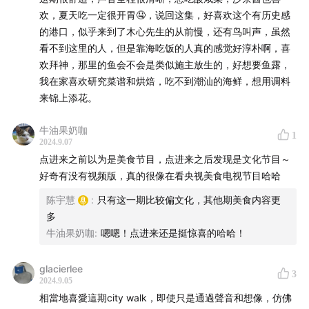
欢，夏天吃一定很开胃🤤，说回这集，好喜欢这个有历史感
的港口，似乎来到了木心先生的从前慢，还有鸟叫声，虽然
看不到这里的人，但是靠海吃饭的人真的感觉好淳朴啊，喜
欢拜神，那里的鱼会不会是类似施主放生的，好想要鱼露，
我在家喜欢研究菜谱和烘焙，吃不到潮汕的海鲜，想用调料
来锦上添花。
牛油果奶咖
1
2024.9.07
点进来之前以为是美食节目，点进来之后发现是文化节目～
好奇有没有视频版，真的很像在看央视美食电视节目哈哈
陈宇慧
:
只有这一期比较偏文化，其他期美食内容更
多
牛油果奶咖
:
嗯嗯！点进来还是挺惊喜的哈哈！
glacierlee
3
2024.9.05
相當地喜愛這期city walk，即使只是通過聲音和想像，仿佛