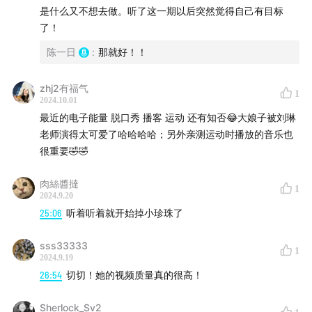
是什么又不想去做。听了这一期以后突然觉得自己有目标
了！
陈一日
:
那就好！！
zhj2有福气
1
2024.10.01
最近的电子能量 脱口秀 播客 运动 还有知否😂大娘子被刘琳
📮 联络我们
老师演得太可爱了哈哈哈哈；另外亲测运动时播放的音乐也
官方微博：
两室一听
很重要🤣🤣
陈一日：
微博@一日呢
/
小红书@陈面条
/
小红书@一日
呢
肉絲醬撻
1
Sunny：
微博@Sunnny睡不醒
/
小红书@Sunny睡醒啦
2024.9.20
25:06
听着听着就开始掉小珍珠了
邮箱：liangshiyiting202@163.com
sss33333
1
2024.9.19
26:54
切切！她的视频质量真的很高！
Sherlock_Sv2