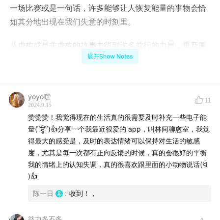
一场比赛或是一句话，许多能够让人恢复能量的事物会恰
如其分地出现在我们失意的时刻里。
从虚构或是非虚构的故事中得到许多前行的力量，重新振
展开Show Notes
作起好好生活的勇气，是在这个快速的互联网时代里能够
捡到的难得的碎片。
将这些碎片收集起来并分享给你们，也希望大家都能善于
yoyo嘿
11
2024.9.15
从许多作品里拥有捡拾到力量的感知力，希望大家都快
赞赞赞！我觉得现在的生活真的很需要及时补充一些电子能
乐。
量(՞ਊ՞)👍分享一个我最近很爱的 app，叫林间聊愈室，我觉
得最大的感受是，及时的表达情绪可以保持对生活的敏感
⏳ 交换切片
度，尤其是每一次都有正向反馈的时候，真的会很好的平衡
03:04
我的情绪上的认知失调，真的很喜欢跟里面的小动物说话(ᐛ
熊家客厅里的小纸条
)👍
16:20
奥运会里的女性力量
26:43
佛罗伦萨民宿里的女性肖像画和妈妈的故事
陈一日
:
收到！，
37:47
脱口秀又回来了！Passion！
益力多不多
44:36