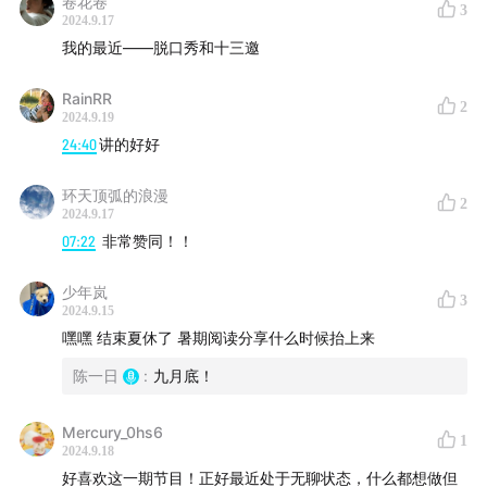
卷花卷
3
2024.9.17
我的最近——脱口秀和十三邀
RainRR
2
2024.9.19
24:40
讲的好好
环天顶弧的浪漫
2
2024.9.17
07:22
非常赞同！！
少年岚
3
2024.9.15
嘿嘿 结束夏休了 暑期阅读分享什么时候抬上来
陈一日
:
九月底！
Mercury_0hs6
1
2024.9.18
好喜欢这一期节目！正好最近处于无聊状态，什么都想做但