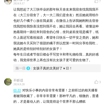
短篇漫画《小狐狸化形记》
7
2024.9.17
47:19
纪录片《如果国宝会说话》
让我想起了大三快毕业的那年秋天舍友来我宿舍找我我我不
50:23
ig@olivermuhl：让奶奶重新做回Model
在（大三分宿舍了，大一大二我们是舍友）然后她就用纸巾
55:19
纪录片《十三邀》
包好几个橘子🍊放在我桌面，在微信上告诉我她刚刚去宿舍
找我想给我惊喜没想到我不在，她让我回去再看。谁懂这种
抱着期待一路狂奔到宿舍的心情，坐到桌前发现是橘子，纸
💡 欢迎加入我们的听友群
巾上面还写着祝福语，希望冬日快乐一切平安之类的，她和
我说她今天买到了很甜的橘子所以想第一时间分享给我吃，
添加主播的企业微信（只加一位就好，避免重发拉群），
她真的是特别好特别好的女孩子！
添加成功后会发送群聊邀请进群！我们会在群里分享路上
每年生日或者节假日都会手写贺卡和寄礼物给我，真的好感
的风景、每天的日落、无聊的小事和最近的安利，快来和
动，我觉得世界上再也没有比女孩子更可爱的生物了。
我们一起做室友吧！
陈一日
:
女孩子真的太美好了👧🏻！
不听话
3
2024.9.20
03:33
对快乐小事的内容非常有需要！之前听过的相关播客
都被我收藏了，非常非常需要！那种平凡的，细微的，普通
的，才是最动人的，让我觉得这个世界不那么糟糕