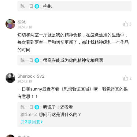
陈一日
:
抱抱
榆冰
3
2024.9.18
切切和两室一厅就是我的精神食粮，在疲惫焦虑的生活中，
每次看到两室一厅和切切更新了，都让我精神缓和一个作品
的时间
陈一日
:
很高兴能成为你的精神食粮嘿嘿
Sherlock_Sv2
2
2024.9.19
一日和sunny最近有看《思想验证区域》嘛！我觉得真的很
有意思！！
陈一日
:
听说了！还没看
输出eli5
:
想问问这是讲什么的？
共
3
条回复