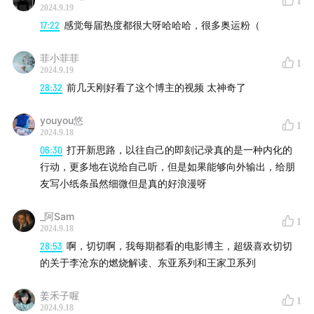
1
2024.9.19
17:22
感觉每届热度都很大呀哈哈哈，很多奥运粉（
菲小菲菲
1
2024.9.19
28:32
前几天刚好看了这个博主的视频 太神奇了
youyou悠
1
2024.9.18
06:30
打开新思路，以往自己的即刻记录真的是一种内化的
行动，更多地在说给自己听，但是如果能够向外输出，给朋
友写小纸条虽然细微但是真的好浪漫呀
_阿Sam
1
2024.9.18
28:53
啊，切切啊，我每期都看的电影博主，超级喜欢切切
的关于李沧东的燃烧解读、东亚系列和王家卫系列
姜禾子喔
1
2024.9.18