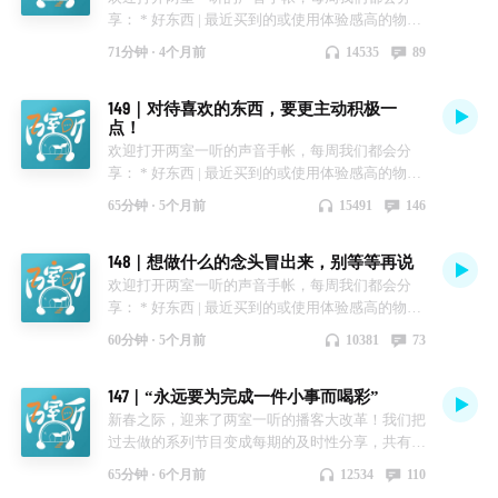
@YuYu 邮箱：liangshiyiting202@163.com
享： * 好东西 | 最近买到的或使用体验感高的物品
40:03【书影】 · 宇佐见苓《偶像失格》《我想生
料的那一刻。需要我们去发掘，去回应。 🎵 BGM
* 小道理 | 最近悟到的非常主观的、没什么用的道
下妈妈》 · 李佳颖《进烤箱的好日子》 · 小妞电影
大仔 - intro Laufey - From The Start 💡 欢迎加入我
71分钟 ·
4个月前
14535
89
理 * 快乐小事 | 那些具体而微小的快乐 * 电子能量
《律政俏佳人》《公主日记》《波特小姐》《美
们的听友群 添加主播的企业微信（只加一位就
| 在互联网上收获的能量 * 书影剧综 | 阅读和观看
食、祈祷和恋爱》 ·《挽救计划》 · 刘慈欣《三
好，避免重发拉群），添加成功后会发送群聊邀请
149｜对待喜欢的东西，要更主动积极一
🧾🪄 本周将为你带来—— 【快乐小事】 · 来到京
体：死神永生》50% 🎵 BGM 大仔 - intro The
进群！我们会在群里分享路上的风景、每天的日
点！
都独居，获得了久违的秩序感与平静 · 与分别八年
Beatles - Two Of Us (Remastered) 💡 欢迎加入我们
落、无聊的小事和最近的安利，快来和我们一起做
欢迎打开两室一听的声音手帐，每周我们都会分
的台湾朋友重新见面 · 带着我的编辑逛了逛我笔下
的听友群 添加主播的企业微信（只加一位就好，
室友吧！ 📮 联络我们 官方小红书：两室一听 陈一
享： * 好东西 | 最近买到的或使用体验感高的物品
的苏州 · 时隔二十几年，再逛诸暨景点 【小道理】
避免重发拉群），添加成功后会发送群聊邀请进
日：微博@一日呢 / 小红书@一日呢 Sunny：微博
* 小道理 | 最近悟到的非常主观的、没什么用的道
· 想要讲好一门语言，需要改变思维习惯 · 被迫慢
群！我们会在群里分享路上的风景、每天的日落、
@Sunnny睡不醒 / 小红书@YuYu 邮箱：
65分钟 ·
5个月前
15491
146
理 * 快乐小事 | 那些具体而微小的快乐 * 电子能量
下来生活，时间也不会减少 【好东西】 · 旅行分装
无聊的小事和最近的安利，快来和我们一起做室友
liangshiyiting202@163.com
| 在互联网上收获的能量 * 书影剧综 | 阅读和观看
好物：离心管 · Karmakamet 苹果味香薰蜡烛 & 中
吧！ 📮 联络我们 官方小红书：两室一听 陈一日：
148｜想做什么的念头冒出来，别等等再说
🧾🪄 本周将为你带来—— 1:16【好东西】 · 西瓜
川政七春之线香 【电子能量】 · 好梦一日游：带轮
微博@一日呢 / 小红书@一日呢 Sunny：微博
姐姐种的绿色小番茄 · 用茶和咖啡做汤圆的底 · 设
欢迎打开两室一听的声音手帐，每周我们都会分
椅女孩登顶雪山 · 编剧小想：向下一个百年的女孩
@Sunnny睡不醒 / 小红书@YuYu 邮箱：
计成艺术品的专辑们 13:43【小道理】 · 当代青年
享： * 好东西 | 最近买到的或使用体验感高的物品
们问好 【书影剧综】 · 王安忆《长恨歌》 · 英剧
liangshiyiting202@163.com
都会经历奥德赛时期 · 胶片最大的魅力在于等待和
* 小道理 | 最近悟到的非常主观的、没什么用的道
《喜鹊谋杀案》 · 《苏州杂志》 · 综艺《宝剑魔发
60分钟 ·
5个月前
10381
73
不确定性 · 所有的职业岗位都需要女性！
理 * 快乐小事 | 那些具体而微小的快乐 * 电子能量
卷》 🎵 BGM 大仔 - intro Hodge - Waltz for Moon
36:04【快乐小事】 · 收到了朋友精心准备的礼物 ·
| 在互联网上收获的能量 * 书影剧综 | 阅读和观看
💡 欢迎加入我们的听友群 添加主播的企业微信
147｜“永远要为完成一件小事而喝彩”
收到了最爱的运动员的签名球拍 · 定稿了自己的手
🧾🪄 本周将为你带来—— 1:01【好东西】 小象超
（只加一位就好，避免重发拉群），添加成功后会
写作品集 · 和家楼下的三只猫猫建立了友情
市：精酿啤酒、苹果苏打水 盒马：椒麻三脆、盐
发送群聊邀请进群！我们会在群里分享路上的风
新春之际，迎来了两室一听的播客大改革！我们把
49:07【电子能量】 · 方大同《才二十三》MV：人
味薯片 梅酱：可替换一切糖醋菜品的调料 专注
景、每天的日落、无聊的小事和最近的安利，快来
过去做的系列节目变成每期的及时性分享，共有5
生就是一场旅途 · 李桂英：用17年时间复仇追凶的
App：椅子上有猫 8:32【小道理】 ·曾经神话和魔
和我们一起做室友吧！ 📮 联络我们 官方小红书：
个栏目： * 好东西 | 最近买到的或使用体验感高的
65分钟 ·
6个月前
12534
110
女性 55:37【书影剧】 ·杨云苏《团圆记》 🎵 BGM
法世界里的的道具如今都成为了现实 ·建立流畅的
两室一听 陈一日：微博@一日呢 / 小红书@一日呢
物品 * 小道理 | 最近悟到的非常主观的、没什么用