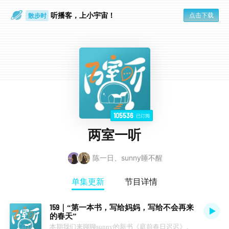
听播客，上小宇宙！
点击下载
散步时
通勤路上
105536
已订阅
两室一听
陈一日、sunny睡不醒
单集更新
节目详情
159｜“第一本书，写给妈妈，写给不会再来
的春天”
本期我们来聊聊sunny的新书《庭前春日迟迟》。