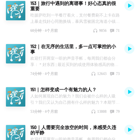
153｜旅行中遇到的离谱事！好心态真的很
🧾🪄 本周将为你带来—— 01:16【好东西】 · 种子
度过游戏之夜 39:28【电子能量】 · 张可本人：第
liangshiyiting202@163.com
日落、无聊的小事和最近的安利，快来和我们一起
重要
循环粉 · 尿素维E护手霜 · 颈枕 13:23【小道理】 ·
五届礼物交换大会 43:10【书影剧】 · 村田沙耶香
做室友吧！ 📮 联络我们 官方小红书：两室一听 陈
吃披萨吃到一半餐厅着火，支付餐费刷不上卡在路
旅行回来以后的家是最舒服的家 · 旅行中要允许有
《人间便利店》《地球星人》《生命式》 · 东来
一日：微博@一日呢 / 小红书@一日呢 Sunny：微
上暴走找好心同胞换钱，暴风雪被困北海道小镇，
不完美发生 · 在家里播放古典乐会让氛围变得优雅
《她和她的决心》 · 电影《世界的主人》 · 综艺
博@Sunnny睡不醒 / 小红书@YuYu 邮箱：
租借自行车骑行途中脚踏板飞走，在机场被大喇叭
26:25【快乐小事】 · 在春天的树荫下，躺进吊床
《花儿与少年·冒险季》 🎵 BGM 大仔 - intro
liangshiyiting202@163.com
60分钟 ·
4个月前
9056
71
通报赶出门，潜水后一整天鼻腔频频流出海水，异
里，感受「木漏れ日」 · 与朋友在京都久别重逢，
Tillon_,Peter Bjorn - Young Folks 💡 欢迎加入我们
国他乡被好心中东大哥帮忙刷卡…… 以上，都是
交换拍一次性胶片机 · 在大连百年图书馆写手帐，
的听友群 添加主播的企业微信（只加一位就好，
152｜在无序的生活里，多一点可掌控的小
我们在旅行中遇到过的离谱又好笑的事：） 本期
进入心流 · 百万富婆Allin了店里所有产品
避免重发拉群），添加成功后会发送群聊邀请进
事
我们邀请了尾巴来一起聊聊旅途中遭遇的那些意
46:15【电子能量】 · Links：和李现，攀登人生第
群！我们会在群里分享路上的风景、每天的日落、
欢迎打开两室一听的声音手帐，每周我们都会分
外。作为经验丰富的旅行爱好者，总是给大家分享
一座雪山 · 《大侦探S11第8案》嘉宾李维嘉、吴昕
无聊的小事和最近的安利，快来和我们一起做室友
享： * 好东西 | 最近买到的或使用体验感高的物品
旅行快乐幸福的那面，那么这次就来进行一个旅行
· 《毛雪汪》嘉宾吕严、蒋易、孙天宇 · @开心破
吧！ 📮 联络我们 官方小红书：两室一听 陈一日：
* 小道理 | 最近悟到的非常主观的、没什么用的道
背后故事的大公开。也欢迎大家一起来聊聊旅途中
忒头 美国华裔学中文视频 1:02:16【书影剧】 · [加
微博@一日呢 / 小红书@一日呢 Sunny：微博
74分钟 ·
4个月前
12643
73
理 * 快乐小事 | 那些具体而微小的快乐 * 电子能量
遇到的荒唐事～ 🎵 BGM 大仔 - intro 旺福 - 塞车恰
拿大] 玛格丽特·阿特伍德《使女的故事》 · 动画
@Sunnny睡不醒 / 小红书@YuYu 邮箱：
| 在互联网上收获的能量 * 书影剧综 | 阅读和观看
恰 💡 欢迎加入我们的听友群 添加主播的企业微信
《相反的你和我》 · 电影《情感价值》 🎵 BGM 大
liangshiyiting202@163.com
151｜怎样变成一个有魅力的人？
🧾🪄 本周将为你带来—— 1:08【好东西】 ·
（只加一位就好，避免重发拉群），添加成功后会
仔 - intro The Delegates - I Only Watch It For The
Victorinox 削皮刀 · 银河电灯制作的网页解密推理
人如何展现自己的魅力？我们会被什么样的人吸
发送群聊邀请进群！我们会在群里分享路上的风
Weather 💡 欢迎加入我们的听友群 添加主播的企
游戏 & 桌游《大搜查》 11:58【小道理】 · 减少熵
引？我们又认为自己拥有什么样的魅力？本期节目
景、每天的日落、无聊的小事和最近的安利，快来
业微信（只加一位就好，避免重发拉群），添加成
增，可以对抗生活中的无序、混乱 · 多一点有掌控
我们一起聊聊魅力这件事。 我们会发现人拥有热
和我们一起做室友吧！ 📮 联络我们 官方小红书：
功后会发送群聊邀请进群！我们会在群里分享路上
53分钟 ·
4个月前
13808
79
感的小事，能变得更稳定 · 兴趣会引导同频的朋友
爱的事情有魅力，会发现人在擅长的领域做事时有
两室一听 陈一日：微博@一日呢 / 小红书@一日呢
的风景、每天的日落、无聊的小事和最近的安利，
相遇 24:55【快乐小事】 · 在京都交到了新朋友，
魅力，个性有反差时有魅力，坦诚相待的时候也有
Sunny：微博@Sunnny睡不醒 / 小红书@YuYu 邮
快来和我们一起做室友吧！ 📮 联络我们 官方小红
150｜人需要完全放空的时间，来感受久违
也偶遇了五六年没见的老朋友 · 在朋友家观看了三
魅力。当我们全面地了解一个人时，对方也会变得
箱：liangshiyiting202@163.com
书：两室一听 陈一日：微博@一日呢 / 小红书@一
的平静
个小时的婚礼影片 · 在最后一个大晴天去樱花树下
有魅力。 最大的感受是，魅力并没那么稀缺，它
日呢 Sunny：微博@Sunnny睡不醒 / 小红书
欢迎打开两室一听的声音手帐，每周我们都会分
睡午觉 · 在西湖泛舟沉浸式感受自然的流动
常常藏在一个人认真、真实、或者稍微有点出乎意