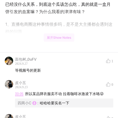
已经没什么关系，到底这个瓜该怎么吃，真的就是一盒月
饼引发的血案嘛？为什么我看的津津有味？
1、直播电商圈这种事情很多吗，是不是大主播都会遇到这
样的问题
展开Show Notes
2、直播电商圈内人是如何看待这种事件的
3、三只羊的后续会发生什么？会消失吗
面包树_0uFV
1
2024.9.27
4、辛巴在此次事件里扮演了一个重要角色，甚至是发起
等视频号的更新
人，他能得到什么？
皮小五
0
2024.9.23
5、为什么感觉抖音的网红近两年翻车这么频繁？
30:05
所以某品牌衣服卖不动 拉着咖啡冰激凌下水咯😜
6、以后的超头阵容会是什么样？会更高级吗？还是不存
四两小C
:
哈哈哈要实名一下
在啦？
皮小五