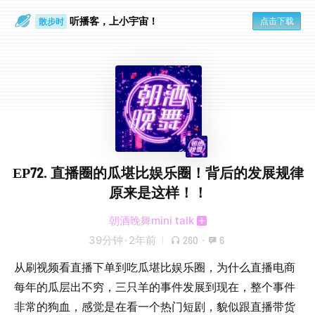
散步时
听播客，上小宇宙！
点击下载
通勤路上
EP72. 直播圈的瓜堪比娱乐圈！背后的发展规律
原来是这样！！
朝酒晚舞mini talk
39分钟
·
2年前
260
·
6
从刷视频看直播下单到吃瓜堪比娱乐圈，为什么直播电商
每年的瓜层出不穷，三只羊的事件发展到现在，整个事件
非常的狗血，感觉是在看一个热门短剧，貌似跟直播带货