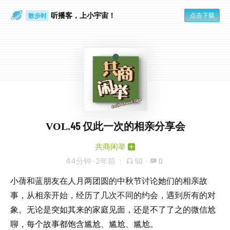
听播客，上小宇宙！
点击下载
散步时
通勤路上
VOL.45 仅此一次的相亲分享会
共商闲举
44分钟
·
2年前
50
·
0
小蒨和蓝朋友在人月两团圆的中秋节讨论她们的相亲故
事，从相亲开始，经历了几次不同的约会，遇到所有的对
象。无论是突如其来的家庭见面，还是不了了之的微信尬
聊，每个故事都饱含尴尬、尴尬、尴尬。