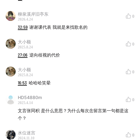
柳泉溪岸旧亭东
0
2026.4.24
32:59
谢谢课代表 我就是来找歌名的
大小额
0
2025.8.24
27:06
逆向歧视的代价
大小额
0
2025.8.24
16:53
哈哈哈笑晕
HD54880m
0
2025.4.14
文言张同积 是什么意思？为什么每次念留言第一句都是这
个？
水位迷宫
0
2024.11.10