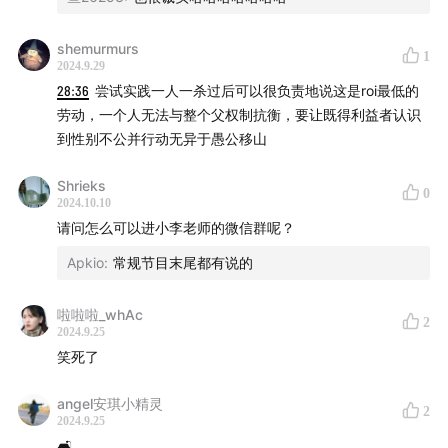
shemurmurs
1
2024.9.29
28:36
尝试实践一人一杀过后可以很负责地说这是roi最低的
劳动，一个人无法与整个父权制抗衡，要让既得利益者认识
到性别不公并行动无异于愚公移山
Shrieks
0
2024.10.10
请问怎么可以进小李老师的微信群呢？
Apkio
:
常规节目末尾都有说的
啦啦啦_whAc
2
2024.9.25
笑死了
angel安琪小精灵
2
2024.9.25
🛋️