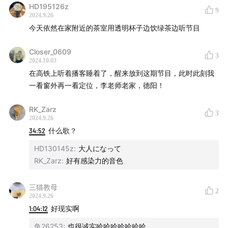
HD195126z
9
2024.9.26
今天依然在家附近的茶室用透明杯子边饮绿茶边听节目
Closer_0609
3
2024.10.03
在高铁上听着播客睡着了，醒来放到这期节目，此时此刻我
一看窗外再一看定位，李老师老家，德阳！
RK_Zarz
3
2024.9.26
34:52
什么歌？
HD130145z
:
大人になって
RK_Zarz
:
好有感染力的音色
三猫教母
2
2024.9.26
1:04:12
好现实啊
鱼26253
:
也很诚实哈哈哈哈哈哈哈