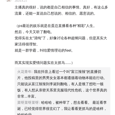
2024.9.25
小程序“翻转电台”等平台收听翻电节目。
主播真的很好，说的都是自己相信的事情。真好，有这么多
或使用RSS订阅源地址：
anchor.fm
流量，还能一直说自己想说的、相信的、愿意说的。
如果你要提问请将问题邮件发到
ask@flipradio.club
非常
（ps最近的娱乐就是在蛋总直播看各种“精彩”人生。
然后，今天又听了翻电。
感谢提问！
觉得实在太“清纯”了，好像讨论各种超纲问题，但是其实大
家活得很理智。
就是一群学霸，纠结爱情理论的feel。
而其实现实爱情问题实在太抓马……）
火花青年
:
我在抖音上看过一个叫“富江辣辣”的直播切
片，他投稿里的男男女女基本都遵循着动物本能在行动。
只能说从富江辣辣到李诞到翻电，有人是饿了想吃一顿
饭，有人想从亲密关系里克服现代性危机，这个世界真的
非常…丰富。
菜呀菜呀菜呀
:
哈哈哈，被种草了，想去看看。 最近看李
诞，已经觉得世界很玄幻了，我让看看更抓马的是啥样，
哈哈哈😀