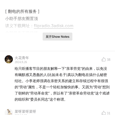
[ 翻电的所有服务 ]
小助手朋友圈置顶
讲义下载网址：
flipradio.3adisk.com
全部服务下载链接：
we.tl
展开Show Notes
[ 欢迎在爱发电和Patreon支持翻转电台 ]
如果你过去有在Patreon支持其他项目的经验，优先推荐
火花青年
38
使用Patreon，因为其有按月订阅的制度：
2024.9.26
www.patreon.com
给只听播客节目的朋友解释一下“亲革劳党”的由来，以免没
有幽默感又愚蠢的人(比如未名子)真以为翻电在搞什么秘密
爱发电的赞助地址：
结社。小李老师强调在亲密关系的建立和存续过程中有很强
afdian.com
的“劳动”属性，不是一个轻松加愉快的事。又因为“劳动”想到
了朝鲜的“劳动革命党”，所以有了“亲密革命劳动党”这个戏谑
[ 收听翻电 ]
的组织和“委员长同志”这个称谓。
你可以在Spotify, Pocket Casts, Google Podcast,
菜呀菜呀菜呀
Apple Podcast（非国区），网易云音乐，小宇宙，微信
31