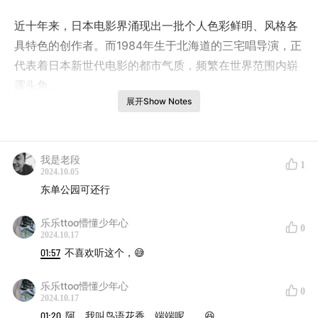
近十年来，日本电影界涌现出一批个人色彩鲜明、风格各
具特色的创作者。而1984年生于北海道的三宅唱导演，正
代表着日本新世代电影的都市气质，频繁在世界范围内崭
露头角。
展开Show Notes
2012年，他凭借《回放》杀入洛加诺主竞赛，之后又凭借
《你的鸟儿会唱歌》（2018）及《惠子，凝视》
（2022）入选柏林电影节，并以《惠子，凝视》摘下日本
我是老段
1
2024.10.05
权威杂志《电影旬报》年度第一。他的电影记录着当代日
东单公园可还行
本都市年轻人的生活日常，以及其中的惊奇与闪光，也让
他在中国收获了一批忠实的影迷。
乐乐ttoo懵懂少年心
0
2024.10.17
本片的音乐制作人Hi'Spec是铺垫三宅唱影像气质的音乐
01:57
不喜欢听这个，😅
伙伴，三宅唱曾邀请Hi'Spec为自己的4部电影创作电影配
乐乐ttoo懵懂少年心
乐。
0
2024.10.17
01:20
阿，我叫鸟语花香，端端呢，，😆