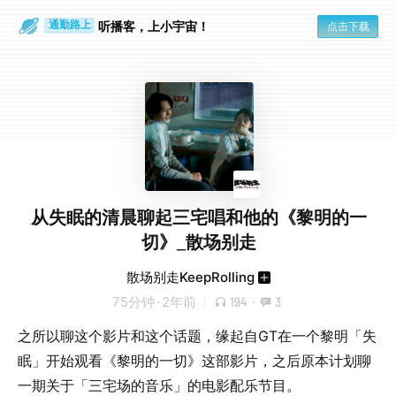
散步时
通勤路上
听播客，上小宇宙！
点击下载
从失眠的清晨聊起三宅唱和他的《黎明的一
切》_散场别走
散场别走KeepRolling
75分钟
·
2年前
194
·
3
之所以聊这个影片和这个话题，缘起自GT在一个黎明「失
眠」开始观看《黎明的一切》这部影片，之后原本计划聊
一期关于「三宅场的音乐」的电影配乐节目。