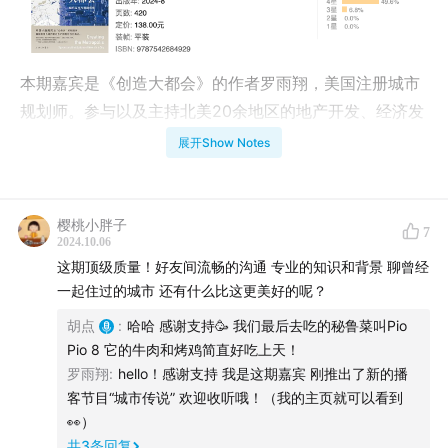
本期嘉宾是《创造大都会》的作者罗雨翔，美国注册城市
规划师。参与以及主持北美20余地区的地产开发、经济发
展政策与公共领域投资项目。曾就职于纽约市政府，于美
展开Show Notes
国规划协会（APA）、城市土地学会（ULI）演讲。哈佛大
学建筑硕士，伦敦政治经济学院区域经济发展硕士。注重
从政治经济的角度研究城市空间发展的议题，曾获世界银
樱桃小胖子
7
2024.10.06
行都市扶贫学术研究奖，并在《澎湃新闻》《新建筑》等
这期顶级质量！好友间流畅的沟通 专业的知识和背景 聊曾经
媒体发表文章。主播胡点在纽约生活过四年之后在新加坡
一起住过的城市 还有什么比这更美好的呢？
三年，并且最近几乎每年都回纽约出差，对这座城市又爱
胡点
:
哈哈 感谢支持🥳 我们最后去吃的秘鲁菜叫Pio
又恨。作为罗嗲的高中同学和曾经罗嗲的宅家做饭群成
Pio 8 它的牛肉和烤鸡简直好吃上天！
员，在纽约最舒服的秋天，久违的重逢中录下了这期聊
罗雨翔
:
hello！感谢支持 我是这期嘉宾 刚推出了新的播
天。
客节目“城市传说” 欢迎收听哦！（我的主页就可以看到
👀）
时间轴
共
3
条回复