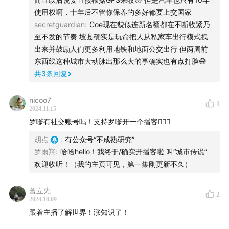
使用权啊，十年后不管你保养的多好都要上交国家
两年前我台节目
纽约为什么如此迷人 ~ 四海漫游
secretguardian
:
Coe现在貌似连新名额都在不断收紧乃
至不发的节奏 坡县确实是玩命把人从私家车出行模式拽
《创造大都会》豆瓣，淘宝、京东、当当都可以购买
出来并鼓励人们更多利用地铁和地面公交出行 但两周前
在美国的朋友Etsy购买链接
东西线这种城市大动脉出那么大的事确实也有点打脸😅
罗嗲的微信公众号：不成熟研究 （从不同的角度研究城
共
3
条回复
市中的种种）
nicoo7
罗嗲推荐的皇后区美食：
1
2024.11.15
罗嗲有社交账号吗！支持罗嗲开一个播客🙋🏻‍♀️
Saranrom Thai
胡点
:
有公众号“不成熟研究”
IndoJava
罗雨翔
:
哈哈hello！我终于/确实开播客啦 叫“城市传说”
Peking BBQ
欢迎收听！（我的主页可见，第一集刚更新不久）
Rico Pan Bakery
Fuskahouse_NYC (Bengali Street Food)
曾立先
2
Nepali Bhanchha Ghar
2024.10.09
跟着主播了解世界！涨知识了！
Ittadi