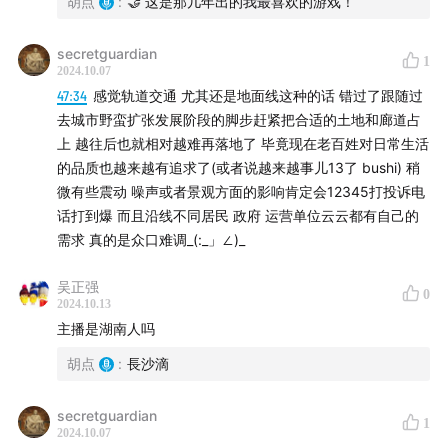
胡点
:
🤝 这是那几年出的我最喜欢的游戏！
secretguardian
1
2024.10.07
47:34
感觉轨道交通 尤其还是地面线这种的话 错过了跟随过
去城市野蛮扩张发展阶段的脚步赶紧把合适的土地和廊道占
上 越往后也就相对越难再落地了 毕竟现在老百姓对日常生活
的品质也越来越有追求了(或者说越来越事儿13了 bushi) 稍
微有些震动 噪声或者景观方面的影响肯定会12345打投诉电
话打到爆 而且沿线不同居民 政府 运营单位云云都有自己的
需求 真的是众口难调_(:_」∠)_
吴正强
0
2024.10.13
主播是湖南人吗
胡点
:
長沙滴
secretguardian
1
2024.10.07