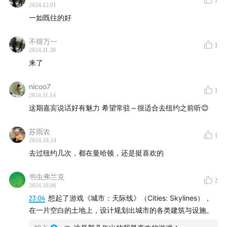
1
2024.12.01
一如既往的好
不得万一
1
2024.11.30
来了
nicoo7
1
2024.11.14
这期嘉宾说话好有魅力 希望常驻～很适合去纽约之前听😊
苏雨农
1
2024.10.24
去过纽约几次，都在曼哈顿，还是挺喜欢的
书虫弗兰克
2
2024.10.06
23:04
想起了游戏《城市：天际线》（Cities: Skylines），
在一片空白的土地上，设计规划出城市的各类建筑与设施。