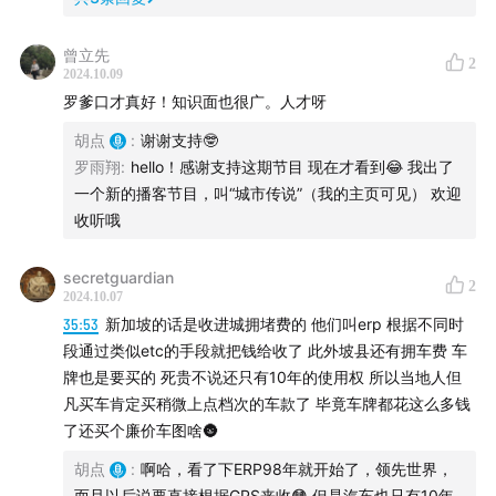
00:52
嘉宾是怎么成为城市规划师的？日新月异、没有
曾立先
2
总规的纽约
2024.10.09
罗爹口才真好！知识面也很广。人才呀
12:04
纽约的阴暗面——高房价问题，以及纽约独特的
开发规划审批情况
胡点
:
谢谢支持🤓
21:09
细高大楼周边的地用来干嘛？ 假如纽约城规是一
罗雨翔
:
hello！感谢支持这期节目 现在才看到😂 我出了
一个新的播客节目，叫“城市传说”（我的主页可见） 欢迎
个桌游……
收听哦
27:40
纽约的极度自由，与伦敦的对比
33:00
聊聊纽约的交通——步行、开车、地铁
secretguardian
2
42:50
为什么美国政府做事情（尤其是面子工程）这么
2024.10.07
困难？
35:53
新加坡的话是收进城拥堵费的 他们叫erp 根据不同时
段通过类似etc的手段就把钱给收了 此外坡县还有拥车费 车
56:40
纽约人的买房vs租房逻辑
牌也是要买的 死贵不说还只有10年的使用权 所以当地人但
1:00:20
曼哈顿之外的纽约，很大很丰富
凡买车肯定买稍微上点档次的车款了 毕竟车牌都花这么多钱
1:11:32
纽约为什么可以如此包容、多元、极繁、充满创
了还买个廉价车图啥🌚
意？
胡点
:
啊哈，看了下ERP98年就开始了，领先世界，
相关链接
而且以后说要直接根据GPS来收😳 但是汽车也只有10年