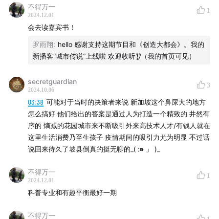
不得万一
备注
1
2024.12.01
会去读嘉宾书！
五花八门是五湖四海播客下的一个子栏目，又名学些有
的没的。我们每期会邀请某个领域的专家或者深度爱好
罗雨翔
:
hello 感谢支持这期节目和《创造大都会》。我的
新播客“城市传说”上线啦 欢迎收听👂（我的首页可见）
者就特定的话题进行分享和探讨。往期内容：
泰勒丝
|
西南偏南SXSW
|
包容性
|
游戏关卡设计
|
小提琴家
|
日本
secretguardian
设计类博士
|
美式橄榄球
|
各国口音和语音识别
|
3
2024.10.06
Passion project
03:38
可能对于当时的决策者来说 新加坡这个鼻屎大的地方
封面图：胡点2024年9月摄于纽约50st的办公室
怎么搞好 他们给出的答案是通过人为打造一个精致的 井然有
序的 熵减的花园城市来不断吸引外来高技术人才/有钱人就在
任何设备都可以通过访问我们的
网站
在线收听，或者使
这里生活消费乃至生孩子 疫情期间的吸引力尤为明显 不过话
用泛用型播客客户端订阅，也欢迎通过
小宇宙
与我们留
说回来待久了坡县倒真的挺无聊的_( :⁍ 」 )_
言交流
五湖四海播客和主播、嘉宾介绍
不得万一
1
2024.12.01
科普专业和有趣平衡最好一期
不得万一