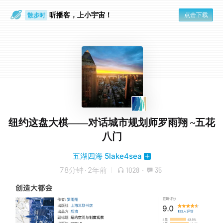
听播客，上小宇宙！
点击下载
散步时
通勤路上
纽约这盘大棋——对话城市规划师罗雨翔 ~五花
八门
五湖四海 5lake4sea
78分钟
·
2年前
1028
·
35