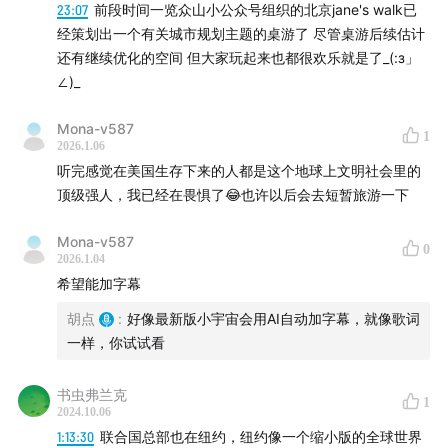
23:07
前段时间一览众山小公众号组织的北京jane's walk已
经策划出一个有关城市规划主题的桌游了 尽管桌游后续估计
还有继续优化的空间 但大家玩起来也都很欢乐就是了_(:з」
∠)_
Mona-v587
1
2026.1.06
听完感觉在美国生存下来的人都是这个地球上文明社会里的
顶级强人，我已经在畏惧了😂也许以后会去短暂旅游一下
Mona-v587
0
2026.1.04
希望能加字幕
胡点
:
好像最新版小宇宙会用AI自动加字幕，就像歌词
一样，你试试看
书虫弗兰克
1
2024.10.06
1:13:30
联合国总部也在纽约，纽约像一个缩小版的全球世界