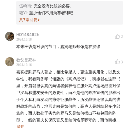
伍鸣甫
:
完全没有比较的必要。
毅Yi
:
至少他们不用为尊者讳吧
共
7
条回复
HD148462h
2
2024.10.18
本来应该是对谈的节目，嘉宾老师却像是在授课
教父是死神
3
2024.10.16
嘉宾提到罗马人著史，相比希腊人，更注重实用化，以及文
学性，我看商务印书馆版的《高卢战记》，凯撒就在这部书
里，开篇就很认真的向读者解释他征服外高卢这场战役对保
卫罗马和盟友安全的必要性，而不是他的政敌宣传的那样出
于个人私利而发动的掠夺征服战争，历次战役还很认真的讲
解战场的态势，地形走向是如何的，高卢人是纠结起多少部
族的，而人数处于劣势的罗马又是如何摆出不被包围的阵
型，一线的百夫长保民官又是如何恪尽职守的，而他凯撒是
如何在这次战役中恰到好处发挥了自己的指挥才干的，详细
展开