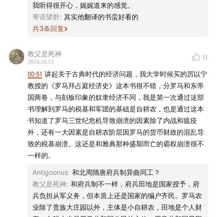
Danse Macabre - Busy Strings - Kevin MacLeod
我听得很开心，娓娓道来的感觉。
寄语望舒
:
其实他翻译的书蛮好看的
- 本节目由JustPod出品 © 2024 上海斛律网络科技有限
共
3
条回复
公司 -
教父是死神
11
- 互动方式 -
2024.10.15
00:51
讲起关于古典时代的经济问题，我大学时候买的厉以宁
商务合作：ad@justpod.fm
教授的《罗马拜占庭经济史》这本书很不错，分罗马和东帝
国两卷，与刻板印象的奴隶经济不同，我是第一次通过这部
微博：@忽左忽右leftright @播客一下 @JustPod
书理解到罗马的税基和军团的基础是自耕农，也是通过这本
书知道了罗马三世纪危机导致崩溃的因素除了内战和瘟疫
微信公众号：忽左忽右Leftright / JustPod / 播客一下
外，还有一大因素是自耕农阶层因罗马的货币财政的混乱导
致的税基崩溃。这还是和雅典那种盛期而亡的霸权崩溃很不
小红书：JustPod气氛组 / 忽左忽右
一样的。
Antigoonus
:
和北周隋唐府兵制异曲同工？
B站：忽左忽右leftright
教父是死神
:
和府兵制不一样，府兵田地是国家授予，府
兵负担从军义务，但本质上还是国家的编户齐民。罗马农
抖音：忽左忽右
业除了贵族大庄园以外，主体是小自耕农，田地是个人财