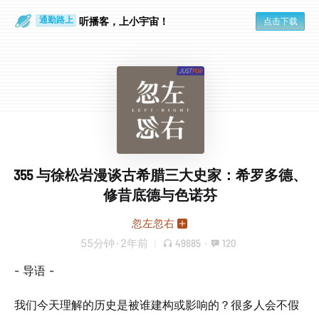
听播客，上小宇宙！
点击下载
通勤路上
眼睛好累
355 与徐松岩漫谈古希腊三大史家：希罗多德、
修昔底德与色诺芬
忽左忽右
55分钟
·
2年前
49885
·
120
- 导语 -
我们今天理解的历史是被谁建构或影响的？很多人会不假