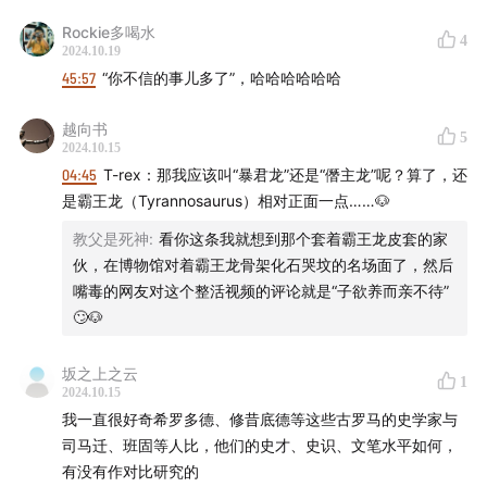
邦，到一场席卷半个地中海的古典总体战，再到一次史诗远
征，最终成为影响文明的希腊化世界，全都浓缩在从此开始
Rockie多喝水
4
2024.10.19
的150年历史中
45:57
“你不信的事儿多了”，哈哈哈哈哈哈
越向书
5
2024.10.15
04:45
T-rex：那我应该叫“暴君龙”还是“僭主龙”呢？算了，还
是霸王龙（Tyrannosaurus）相对正面一点……🐶
教父是死神
:
看你这条我就想到那个套着霸王龙皮套的家
伙，在博物馆对着霸王龙骨架化石哭坟的名场面了，然后
嘴毒的网友对这个整活视频的评论就是“子欲养而亲不待”
🙄🐶
坂之上之云
1
2024.10.15
我一直很好奇希罗多德、修昔底德等这些古罗马的史学家与
司马迁、班固等人比，他们的史才、史识、文笔水平如何，
有没有作对比研究的