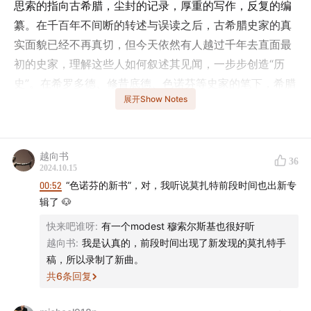
思索的指向古希腊，尘封的记录，厚重的写作，反复的编
纂。在千百年不间断的转述与误读之后，古希腊史家的真
实面貌已经不再真切，但今天依然有人越过千年去直面最
初的史家，理解这些人如何叙述其见闻，一步步创造“历
史”。在希罗多德、修昔底德、色诺芬等史家的笔下，希腊
展开Show Notes
为何有断代而无通史？古典时代，雅典与斯巴达的兴衰起
伏如何影响了整个希腊世界的格局？西方世界的反民主传
统从何说起？人说希腊向东，而罗马史学缘何也深受希腊
越向书
影响？请听本期嘉宾，《古希腊经济和政治》作者徐松岩
36
2024.10.15
老师的精彩讲述！
00:52
“色诺芬的新书”，对，我听说莫扎特前段时间也出新专
辑了 🐶
- 本期话题成员 -
快来吧谁呀
:
有一个modest 穆索尔斯基也很好听
越向书
:
我是认真的，前段时间出现了新发现的莫扎特手
程衍樑（微博@GrenadierGuard2）
稿，所以录制了新曲。
共
6
条回复
徐松岩，西南大学历史文化学院教授，古典文明研究所所
长