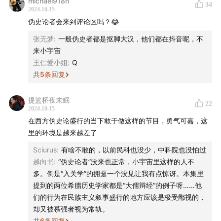
michael918n
34
2024.10.15
- 时间轴 -
伪史论者会来到评论区吗？😂
01:27
史学家色诺芬也是西方经济思想的鼻祖
张无梦
:
一般伪史者都是抠脚大汉，他们都在抖音呢，不
来小宇宙
07:22
三大史家亲历古希腊由盛转衰的不同阶段
王仁爱小姐
:
Q
共
5
条回复
19:53
希腊人写断代史，罗马人写通史
提篮桥夜未眠
22
2024.10.15
22:23
为被嫌弃的希罗多德正名
在西方伪史论盛行的当下敢于做这样的节目，勇气可嘉，这
里的环境是越来越差了
27:41
色诺芬和他的同学柏拉图的思想异同
Sciurus
:
有啥不敢的，以前民科也没少，中科院也没怕过
32:06
反民主思想同样是一种希腊遗产
越向书
:
“伪史论者”没来也正常，小宇宙里这样的人不
多。倒是“入关学”的拥趸一个没见让我有点惊讶。本集里
35:19
「演说」在希腊史家记录中的重要性
提到的两位希腊历史学家都是“大儒辩经”的例子呀……他
们的行为在民族主义叙事盛行的地方应该是极受鄙视的，
41:00
史学作品在古典世界如何传播
却又被慕强者视为常轨。
共
6
条回复