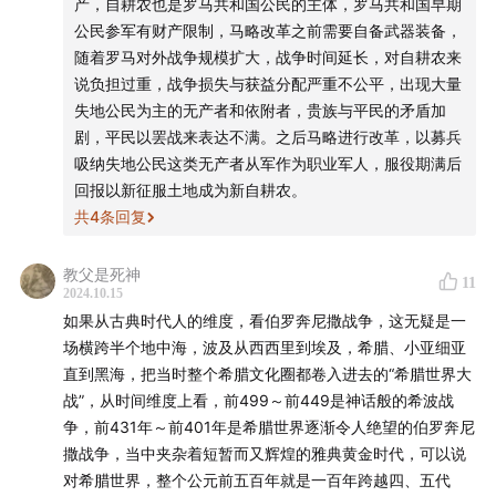
产，自耕农也是罗马共和国公民的主体，罗马共和国早期
公民参军有财产限制，马略改革之前需要自备武器装备，
随着罗马对外战争规模扩大，战争时间延长，对自耕农来
说负担过重，战争损失与获益分配严重不公平，出现大量
失地公民为主的无产者和依附者，贵族与平民的矛盾加
剧，平民以罢战来表达不满。之后马略进行改革，以募兵
吸纳失地公民这类无产者从军作为职业军人，服役期满后
回报以新征服土地成为新自耕农。
共
4
条回复
教父是死神
11
2024.10.15
如果从古典时代人的维度，看伯罗奔尼撒战争，这无疑是一
场横跨半个地中海，波及从西西里到埃及，希腊、小亚细亚
直到黑海，把当时整个希腊文化圈都卷入进去的“希腊世界大
战”，从时间维度上看，前499～前449是神话般的希波战
争，前431年～前401年是希腊世界逐渐令人绝望的伯罗奔尼
撒战争，当中夹杂着短暂而又辉煌的雅典黄金时代，可以说
对希腊世界，整个公元前五百年就是一百年跨越四、五代