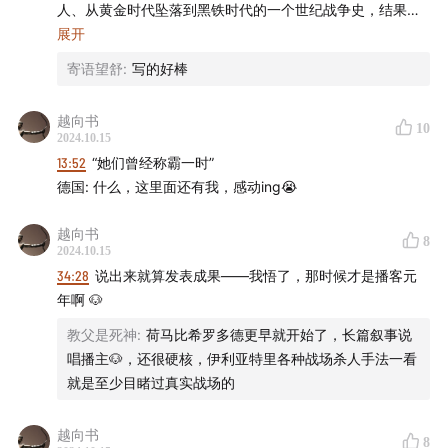
人、从黄金时代坠落到黑铁时代的一个世纪战争史，结果却
是诗家不幸史家幸。
展开
从战争史角度看，这是西方世界第一次抵挡住了东方世界的
寄语望舒
:
写的好棒
进攻，保存下了西方文明的火种，随后又在自身的矛盾重重
下分裂为两个彼此对立的阵营残酷厮杀，原本为了阻挡下一
越向书
10
次波斯入侵，不同政体组建起的提洛同盟却成了希腊版的华
2024.10.15
约，对自家盟友施以铁拳，成了雅典镇压盟邦的工具，原本
13:52
“她们曾经称霸一时”
圈地自保的伯罗奔尼撒同盟从受压迫盟邦的外来救星，末了
德国: 什么，这里面还有我，感动ing😭
却成为凌驾在希腊诸城邦头上的又一个新太上皇，直到催生
出底比斯这个终结斯巴达霸权的新势力，互联网上已经成为
越向书
8
梗的底比斯圣军之外，是新的适应黑暗时代化的希腊世界战
2024.10.15
术，底比斯的一个北方小国的人质学习了新的战术，并且回
34:28
说出来就算发表成果——我悟了，那时候才是播客元
到家乡催生出全新的战术体系，之后是第一次属于西方世界
年啊 🐶
的军事力量开始对古老东方世界的远征。
教父是死神
:
荷马比希罗多德更早就开始了，长篇叙事说
从海权陆权的角度，希波战争—伯罗奔尼撒战争是人类诞生
唱播主🐶，还很硬核，伊利亚特里各种战场杀人手法一看
来悠久的陆权与新生海权的第一次大规模碰撞，斯巴达在面
就是至少目睹过真实战场的
对雅典长城无计可施，开始焚毁雅典的经济作物来试图摧毁
雅典的生计，而依靠舰队和提洛岛的联盟金库，雅典用黑海
越向书
的粮食支撑自己的海洋战略，征服不服从自己的盟邦，将居
8