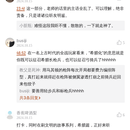
2024.10.15
民全体贩卖为奴，希腊世界的战争道德在拉剧中不断滑坡，
23:41
这一部分，老师的话里的主语全乱了。可以理解，绝非
成为一场古典时代的总体战争，希腊在民粹政治的绑架下挥
责备，只是请诸位听友明鉴。
霍着自己的海军和战略投送能力，在西西里远征遭到重大挫
小脏瓶
:
难怪这段我听不懂，散散的，一下就走神了。
败，最终在众叛亲离和瘟疫的双重打击下迎来雅典和舰队的
双重落日，雅典的黄金时代不再，萨拉米斯开创奇迹的舰队
也不复存在。一直收取波斯经济援助的斯巴达，在战胜雅典
busiji
5
2024.10.15
后成为新一个太上皇，却在胜利果实中孕育着自身崩溃的苦
46:52
在一名上古时代的全战玩家看来，“希腊化”的意思就是
果，突然涌入的财富导致的迅速的贫富差距，公民不断破产
你既可以征召希腊长枪兵，也可以征召弓骑兵了hhhhhh
导致真正有资格为斯巴达作战的公民迅速减少，以致不再能
承受战争伤亡，古老尚武的斯巴达文明在爆发中解体陨落，
教父是死神
:
用马其顿的枪阵每次开局都要费力编排阵
而战争催生出生活无着除了杀人别无生产资料的庞大的佣兵
型，真打起来就得赶在枪阵被侧翼渗透打崩之前骑兵赶回
群体，在等待着下一个让自己特长有所发挥的时代，而诸如
来包饺子
色诺芬这样的先行者，已经带领佣兵们前往波斯，跟随小居
busiji
:
要善用轻步兵和标枪兵hhhhh
鲁士，为希腊世界打开认知东方的窗户。坐收伯罗奔尼撒战
共
3
条回复
争红利的波斯，本应是这场战争最大的受益者，却不知道自
己一手将希腊世界搅的满目疮痍的战争，会催生出未来自身
香蕉啤酒梨
6
的征服者。
2024.10.15
希腊这个物产贫瘠的半岛上，从星罗棋布政体各色的独立城
打卡，同时在刷文明的故事系列，希腊篇，正好来听