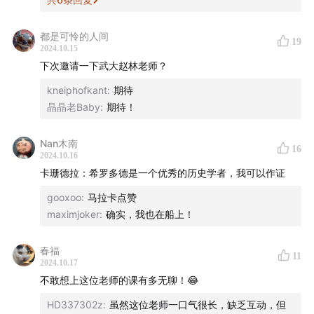
45:30
希腊向西：罗马希腊化的历史
都是可怜的人间
19
53:03
罗马为什么强大？来自战败者波利比乌斯的反思
2024.10.15
下次邀请一下武大赵林老师？
- 制作团队 -
kneiphofkant
:
期待
晶晶老Baby
:
期待！
声音设计 hotair
Nan木南
节目统筹 禾放
16
2024.10.16
卡珊德拉：希罗多德是一个优秀的历史学者，我可以作证
节目运营 小米粒
gooxoo
:
马拉卡点赞
节目制作 hualun 思钊 Yo
maximjoker
:
确实，我也在船上！
logo设计 杨文骥
春福
11
2024.10.17
- 音乐 -
不敢想上这位老师的课有多无聊！😂
HD337302z
:
虽然这位老师一口气很长，缺乏互动，但