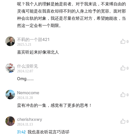
呢？我个人的理解是她是前者。对于我来说，不束缚自由的
灵魂可能是在我喜欢却得不到的人身上给予的宽容。面对那
种会出轨的对象，我还是尽量在矫正对方，希望她能改，当
然这一定会有一个期限。
不羁的一个甜421
0
2025.5.21
嘉宾听起来好像湖北人
什么没听见
0
2024.12.07
Omg……
Nemocome
0
2024.11.28
蛮有冲击的一集，感觉有了更多的思考！
cherishxxwy
0
2024.11.13
31:42
我也喜欢听花言巧语🤣