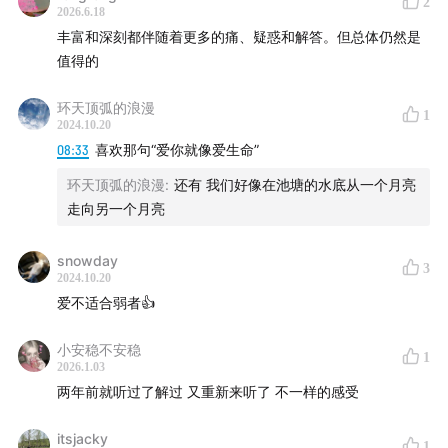
2
2026.6.18
丰富和深刻都伴随着更多的痛、疑惑和解答。但总体仍然是
值得的
环天顶弧的浪漫
1
2024.10.20
08:33
喜欢那句“爱你就像爱生命”
环天顶弧的浪漫
:
还有 我们好像在池塘的水底从一个月亮
走向另一个月亮
snowday
3
2024.10.20
爱不适合弱者👍
小安稳不安稳
1
2026.1.03
两年前就听过了解过 又重新来听了 不一样的感受
itsjacky
1