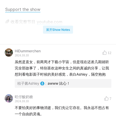
Support the show
🌈 收看完整节目
youtube.com
展开Show Notes
📮 商务合作 & 投稿 ashleyjiang.film@gmail.com
HiDummerchen
12
2024.10.18
虽然是直女，前两周才下载小宇宙，但是现在还差几期就听
完全部故事了，特别喜欢这种女生之间的真诚的分享，让我
想到看电影面子时候的美好感觉，表白Ashley，隔空抱抱
桔子酱Ashley
:
awww 比心！
旺仔酸奶糖
7
2024.10.18
不要怕美好的事物消逝，我们先让它存在。我永远不想占有
一个自由的灵魂。