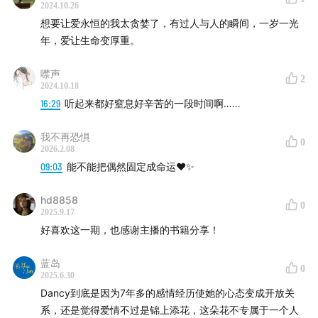
2024.10.26
想要让爱永恒的我太贪婪了，有过人与人的瞬间，一岁一光
年，爱让生命变厚重。
噤声
2
2024.10.18
16:29
听起来都好窒息好辛苦的一段时间啊……
我不再恐惧
0
2026.2.08
09:03
能不能把偶然固定成命运❤️✨
hd8858
0
2025.9.17
好喜欢这一期，也感谢主播的书籍分享！
蓝岛
0
2025.6.30
Dancy到底是因为7年多的感情经历使她的心态变成开放关
系，还是觉得爱情不过是锦上添花，这朵花不专属于一个人