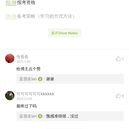
02:38
报考资格
05:06
备考策略（学习的方式方法）
10:42
备考前的准备：了解法考的考试内容、考试形式以及
展开Show Notes
考试的时间安排
16:58
制定备考计划：长期计划，三四个月听课，两三个月
张長長
1
刷题；短期计划，每天的听课和刷题量的安排
2025.1.06
给博主点个赞
28:30
备考期间的心态调整：吊一根胡萝卜（物资激励）和
蓝朋友lan
:
谢谢
“被指到的人法考必过”（精神激励）并存
可可可可可可kkkkkk
29:11
考试当天的一些温馨提示
0
2024.12.04
最终过了吗
蓝朋友lan
:
预感准得很，没过