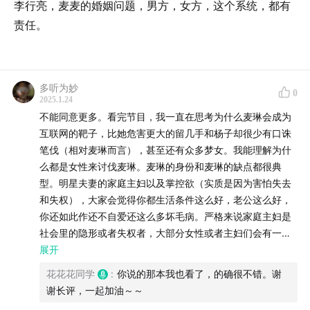
李行亮，麦麦的婚姻问题，男方，女方，这个系统，都有
责任。
多听为妙
0
2025.1.24
不能同意更多。看完节目，我一直在思考为什么麦琳会成为
互联网的靶子，比她危害更大的留几手和杨子却很少有口诛
笔伐（相对麦琳而言），甚至还有众多梦女。我能理解为什
么都是女性来讨伐麦琳。麦琳的身份和麦琳的缺点都很典
型。明星夫妻的家庭主妇以及掌控欲（实质是因为害怕失去
和失权），大家会觉得你都生活条件这么好，老公这么好，
你还如此作还不自爱还这么多坏毛病。严格来说家庭主妇是
社会里的隐形或者失权者，大部分女性或者主妇们会有一种
心态：我要完美才能避免无可指摘。当一个不完美主妇麦琳
展开
出现时，必然会出现女性在互联网割席。这不是她们的错，
花花花同学
:
你说的那本我也看了，的确很不错。谢
也不是麦琳的错，是社会结构的问题。女性从小受到的教育
谢长评，一起加油～～
就是优雅、美…，做到更多的优点才能成为更好的男性伴