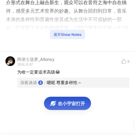
介形式在舞台上融合新生，观众可以在音符之海中自在徜
徉，感受多元艺术世界的妙趣。从舞台回归到日常，音乐
本身的多样性和普遍性使其成为生活中不可或缺的一部
分，它丰富了大众的精神世界，让我们更专注于每一个“当
展开Show Notes
下”。而对于音乐人来说，音乐创作则是一个涉及多个步骤
和技巧的复杂过程，每一首歌都是一件需要调动理性与感
性去精雕细琢的“艺术品”。
两便士菠萝_Allonsy
0
2024.11.07
本期淮海333，我们特邀Siren's Lighthouse 乐队主唱谈
为啥一定要追求高级😂
鑫、鸭打鹅乐队主唱韩涵以及音乐制作人、歌手、DJ、艺
深夜谈谈
:
嗯呢 尊重多样性～
术家高嘉丰，他们将和主播菠萝一起，除了围绕音乐人自
身的创作力展开探讨，还会和大家共同畅聊音乐人眼中的
身份标签、小众音乐与大众审美、以及如何看待“听觉霸
在小宇宙打开
凌”和“裁缝音乐”。
主播：