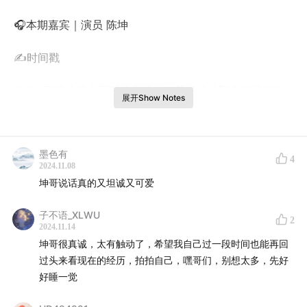
🎧本期嘉宾｜演员 陈坤
✍️时间戳
05:59
可能体能在不断地衰减，但我们的这颗心还是很热
展开Show Notes
血
06:55
每年都是不同的路线，但行走的本质就像翻开一本
墨色有
4
书……
2024.11.08
坤哥说话真的又坦诚又可爱
09:38
做到第14年，我想把行走做成一件不那么富有意义
的事儿
子不语_XLWU
2
2024.11.14
坤哥很真诚，太有触动了，希望我自己过一段时间也能再回
10:33
以前我总喜欢把事情复杂化，现在我在慢慢地变得
过头来看现在的经历，拍拍自己，嘿哥们，别想太多，先好
简单
好睡一觉
11:24
有些年我不太想做，又不好意思停止