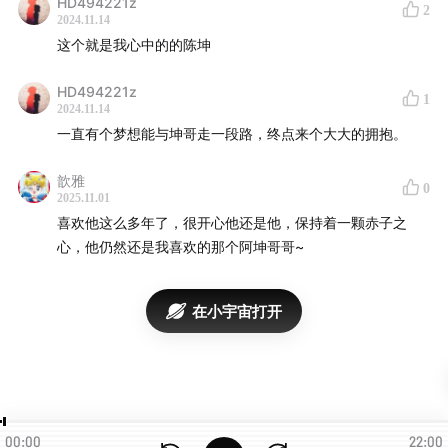
HD494221z
2
2024.11.14
13:30
放下某种执着的东西，对我来说是一种释放
这个就是我心中的的陈坤
14:15
sorry，之前的陈坤，抱歉
HD494221z
1
2024.11.14
19:45
我很熟悉呼吸，但我从没把这件事真正的放在心上
一直有个梦想能与坤哥走一段路，终点来个大大的拥抱。
20:57
心念和呼吸有一种关系，这会作用在行走上
歆雅
0
2025.11.01
喜欢他这么多年了，很开心他还是他，保持着一颗赤子之
「关于上城士」
心，他仍然还是我喜欢的那个阿坤哥哥~
上城士旗下拥有3个独⽴媒体品牌：具有国际化视以及前
瞻性的时装⽂化媒体「BOBOSNAP」集⼈⽂、⽣活⽅式和
在小宇宙打开
商业视⻆于⼀体的媒体「上城⼠」，聚焦下⼀代精英群体
⽂化表达的全新内容⽣态「INFINITE Fashion Book」，
其中一定有您感兴趣的内容，欢迎您在各个平台关注我
们。
00:00
22:00