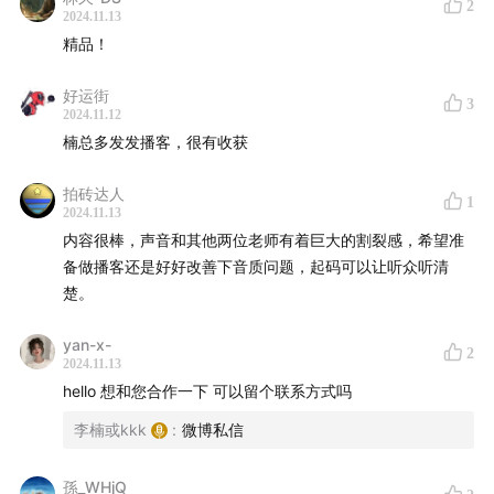
2
2024.11.13
2007 shaping things（书），快速原型圣经。快速，柔
精品！
性，持续迭代的产品方法论
好运街
3
2024.11.12
2008 GitHub（工具），开源社区，获得大量免费方案，
楠总多发发播客，很有收获
提升小团队的产能
拍砖达人
2009 bitcoin（工具），开源和小型化组织协作的更高效
1
2024.11.13
的货币基础
内容很棒，声音和其他两位老师有着巨大的割裂感，希望准
备做播客还是好好改善下音质问题，起码可以让听众听清
2009 kickstarter（工具），0成本产品众筹工具
楚。
2011 crowdcube （工具），0成本企业众筹工具
yan-x-
2
2024.11.13
2010 rework（书）2013 remote（书），更小，更敏捷
hello 想和您合作一下 可以留个联系方式吗
的组织的企业文化准备和行动指南
李楠或kkk
:
微博私信
2013 「DAOs，DACs，DAs，and More：An
孫_WHjQ