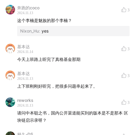
调自我满足和个人发展的。
奔跑的coco
3
2024.11.13
他不是一个庞大而死寂的巨大的“钢铁丛林”，而是一片游
这个李楠是魅族的那个李楠？
牧民族追逐水草的绿色平原。
Nixon_Hu
:
yes
这个能否实现，那么就看未来的我们，如何运用这个书单
里面所有的思想，工具和技术了。
基本达
3
2024.11.14
今天上班路上听完了真格基金那期
本期节目书单：
基本达
1955 爱欲与文明（书），个人和少数群体解放的思潮根
3
2024.11.13
源。
上下班刚刚好听完，把很多问题串起来了。
1964 单向度的人（书），多样性的思想根源。解构集体
reworks
3
2024.11.13
定义的成功，建立个人/少数群体发展可能性
请问中本聪之书，国内公开渠道能买到的版本是不是那本 区
块链启示录呀？
1999 大教堂与集市（书），开源圣经，组织小型化的开
始
林久-DS