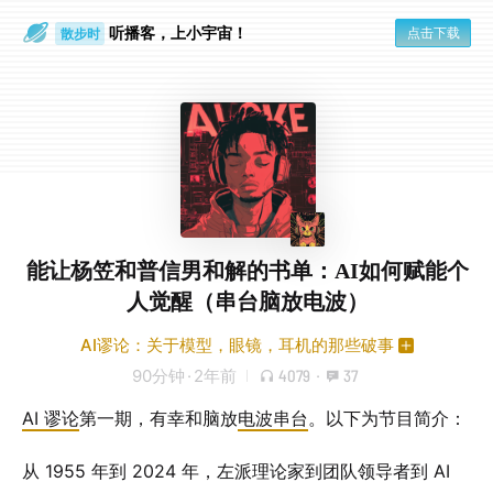
听播客，上小宇宙！
点击下载
散步时
通勤路上
能让杨笠和普信男和解的书单：AI如何赋能个
人觉醒（串台脑放电波）
AI谬论：关于模型，眼镜，耳机的那些破事
90分钟
·
2年前
4079
·
37
AI 谬论
第一期，有幸和脑放
电波串台
。以下为节目简介：
从 1955 年到 2024 年，左派理论家到团队领导者到 AI