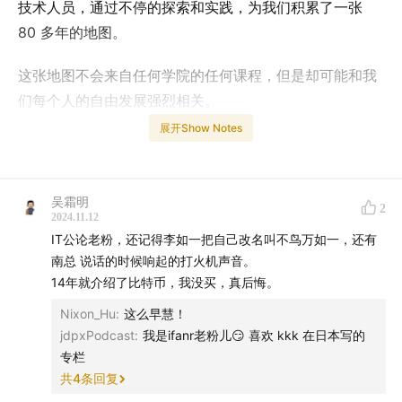
技术人员，通过不停的探索和实践，为我们积累了一张
80 多年的地图。
这张地图不会来自任何学院的任何课程，但是却可能和我
们每个人的自由发展强烈相关。
展开Show Notes
你想摆脱格子间里的螺丝钉状态，你想兑现自己的某些奇
思妙想，或者，哪怕是有底气来一个 gap year，我相信这
张地图都会对你有所帮助。
吴霜明
2
2024.11.12
在近五十年的科技发展历史上的所有大神，从 linux 到 中
IT公论老粉，还记得李如一把自己改名叫不鸟万如一，还有
本聪，到 elon musk，到奥特曼 ，都对这张地图有所贡
南总 说话的时候响起的打火机声音。
14年就介绍了比特币，我没买，真后悔。
献。
Nixon_Hu
:
这么早慧！
而他指向了一个和常见的科幻作品中的未来完全不同的方
jdpxPodcast
:
我是ifanr老粉儿😏 喜欢 kkk 在日本写的
向。未来不一定是由 2077 里面的荒坂公司来管理一切。
专栏
共
4
条回复
未来还有可能是多元的，更加小团体和个人化的，更加强