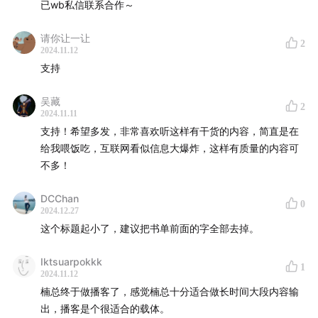
已wb私信联系合作～
2024
Open AI 首席科学家的 ai 书单（书）
，最顶尖的人
请你让一让
2
工智能必备知识
2024.11.12
支持
2024 FSD V12 （工具），AI 吞噬软件的开始，更少工
作，更强大的能力
吴藏
2
2024.11.11
支持！希望多发，非常喜欢听这样有干货的内容，简直是在
给我喂饭吃，互联网看似信息大爆炸，这样有质量的内容可
不多！
DCChan
0
2024.12.27
这个标题起小了，建议把书单前面的字全部去掉。
Iktsuarpokkk
1
2024.11.12
楠总终于做播客了，感觉楠总十分适合做长时间大段内容输
出，播客是个很适合的载体。