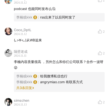
2
Incomplete Terminology Guide」（书）去中心化治理纲
2024.11.12
podcast 也能同时发布么🤔
领
李楠或kkk
:
rss出来了以后同时发了
2017 《Attention Is All You Need》（书）大语言模型原
理的纲领性论文
Coco_DptL
2
2024.11.12
2018 中本聪之书（书），去中心化的根本思潮
(｡>∀<｡)从WB追来
2016 hugging face（工具），ai 的开源社区，再次提升
隔壁老成
2
2024.11.11
小团队产能
李楠内容质量很高 ，另外怎么和你们公司联系？合作一波呀
😜
2022 midjourney（公司），超级个体/超级少数群体独立
李楠或kkk
:
给我微博私信也行
的代表
李楠或kkk
:
angrymiao.com 有联系方式
共
3
条回复
2023 ChatGPT3.5（工具），人工智能的 iPhone 时刻
2023
MS AI For Beginners（书）
，最友好的人工智能入
simschen
2
2024.11.13
门教程