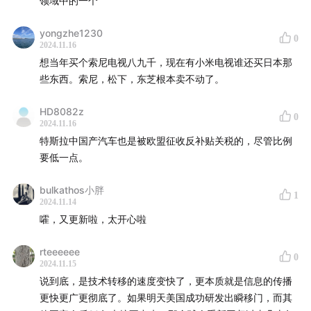
领域中的一个
yongzhe1230
0
2024.11.16
想当年买个索尼电视八九千，现在有小米电视谁还买日本那
些东西。索尼，松下，东芝根本卖不动了。
HD8082z
0
2024.11.16
特斯拉中国产汽车也是被欧盟征收反补贴关税的，尽管比例
要低一点。
bulkathos小胖
1
2024.11.14
嚯，又更新啦，太开心啦
rteeeeee
0
2024.11.15
说到底，是技术转移的速度变快了，更本质就是信息的传播
更快更广更彻底了。如果明天美国成功研发出瞬移门，而其