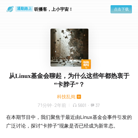
散步时
通勤路上
听播客，上小宇宙！
点击下载
从Linux基金会聊起，为什么这些年都热衷于
“卡脖子”？
科技乱炖
71分钟
·
2年前
5601
·
37
在本期节目中，我们聚焦于最近由Linux基金会事件引发的
广泛讨论，探讨“卡脖子”现象是否已经成为新常态。