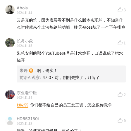
和 IT 行业从业20 年，现任某互联网安全公司高管。
Abola
3
（微博：@某高老师，Blog：
某高老师 – 人间观察
）
2024.11.14
云是真的坑，因为底层看不到是什么版本实现的，不知道什
【相关资料】
么时候就来个土法炼钢的功能，昨天被oss坑了一个下午排查
长鼻小象
1
冯若航的公众号【非法加冯】
2024.11.15
朱总安利的那个YouTube账号是让水烧开，口误说成了把水
烧开
【制作团队】
朱峰
:
啊，确实！
后期 / 卷圈
前沿AI观察
:
47:07 对，刚刚去找了，订阅了
封面 / 姝琦@midjourney
运营 / 卷圈，Sand
东亚老中医
2
2024.11.14
监制 / 姝琦
1:04:55
你们都不给自己的员工发工资，怎么跟你竞争
产品统筹 / bobo
场地支持 / 声湃轩北京录音间
HD653150i
0
2025.11.18
【联系我们】
我靠，这些事情已经是一年前的了！