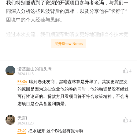
我们特别邀请到了资深的开源项目参与者老冯，与我们一
同深入分析这些风波背后的真相，以及分享他在“卡脖子”
困境中的个人经验与见解。
通过本次交流，我们期望帮助听众更好地理解当今技术竞
合关系，并探讨如何在新时代中从容应对和自我定位。
展开Show Notes
【本期主播及嘉宾】
诺基魔山的猫头鹰
4
冯若航：Pigsty作者，PG大法师，数据库老司机，云计
2024.11.15
算泥石流。
55:34
聊到卷死友商，黑暗森林算是升华了。其实更深层次
朱峰：「津津乐道播客网络」创始人，产品及技术专
的原因是因为这些企业他的卷的同时，他的融资是没有经过
可行性论证的。贷款方只看项目符不符合政策精神，不会考
家。（微博：@zhufengme）
虑项目是否具备盈利前景。
高春辉：「科技乱炖」主播。“中国互联网站长第一
人”，科技、互联网领域的连续创业者。（微博：@高春
无言I
2
辉，微信公众号：老高的互联网杂谈）
2024.11.23
47:49
把水烧开 这个B站就有账号啊
某高老师：「科技乱炖」主播，资深运维专家，互联网