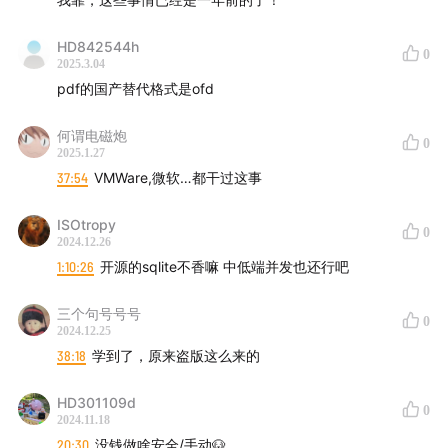
希望大家在听友群和评论区多多反馈收听感受，这对我们
HD842544h
0
2025.3.04
来说十分重要。欢迎添加津津乐道小助手微信：
pdf的国产替代格式是ofd
dao160301，加入听友群。
何谓电磁炮
0
【关于「科技乱炖」】
2025.1.27
37:54
VMWare,微软…都干过这事
由多名资深从业者主持的科技点评播客，以实际工作中积
累的经验为基础，结合实际，把近期科技热点变成犀利、
ISOtropy
0
2024.12.26
独到、深刻的独家观点。
1:10:26
开源的sqlite不香嘛 中低端并发也还行吧
【关于「津津乐道播客网络」】
三个句号号号
0
2024.12.25
在一派纷繁芜杂里，我们为愉悦双耳而生。科技、教育、
38:18
学到了，原来盗版这么来的
文化、美食、生活、技能、情绪……严肃认真却不刻板，
拒绝空泛浮夸。与专业且有趣的人携手缔造清流，分享经
HD301109d
0
2024.11.18
历，传播体验，厘清世界与你的关系。
20:30
没钱做啥安全/手动🐶