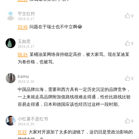
津津乐道
|
科技乱炖
|
津津有味
|
记者下班
|
不叁不
宇文红狩
0
肆
|
厂长来了
|
编码人声
|
沸腾客厅
|
拼娃时代
2024.11.17
23:45
问题在于瑞士也不中立啊😂
收听平台
玉如意
0
2024.11.17
苹果播客 | 小宇宙App | Spotify | 喜马拉雅 | 网易云音乐
56:24
某桶油某网络保持稳定高价，被大家骂。现在某迪某
| QQ音乐 | 微信听书 | 荔枝FM | 央广云听 | 听听FM |
为卷价格，也被骂。
Sure竖耳App | Bilibili | YouTube
kamu
0
联系我们
2024.11.16
中国品牌出海，需要和西方具有一定历史沉淀的品牌竞争，
津津乐道播客官网
| 公众号：津津乐道播客 | 微信：
一上来就走高品牌附加值路线很难走得通，性价比路线比较
dao160301 | 微博：
津津乐道播客
| 商业合作：
容易走得通，日本和德国应该也经历过这样一段时期。
hi@dao.fm |
版权声明
|
RSS订阅
小红薯不是红书
0
2024.11.16
本节目由「
声湃 WavPub
」提供内容托管和数据服务支
13:22
大家对开源加了太多的滤镜了，这仍旧是受政治影响的
持。