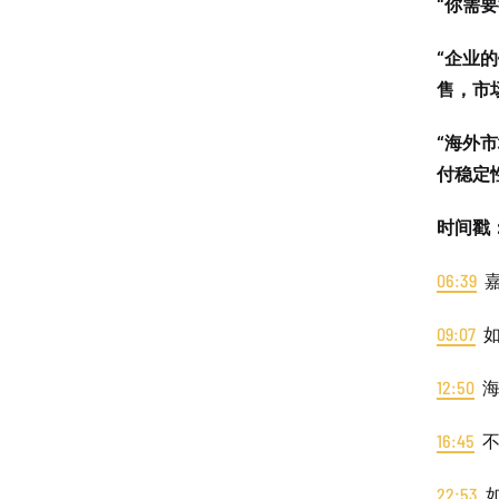
“你需
“企业
售，市
“海外
付稳定
时间戳
06:39
嘉
09:07
如
12:50
海
16:45
不
22:53
如