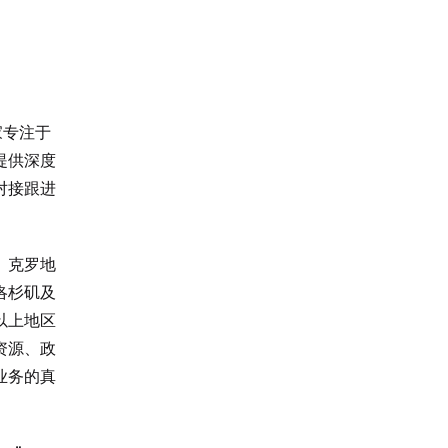
家专注于
提供深度
对接跟进
、克罗地
洛杉矶及
以上地区
资源、政
业务的真