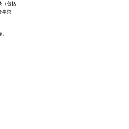
谈（包括
分享类
海。