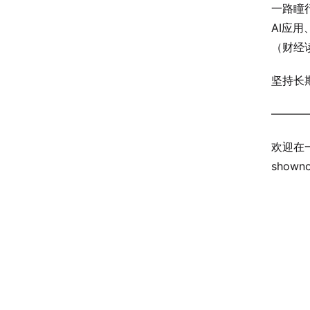
一路瞳
AI应
（财经
坚持长
———
欢迎在
show