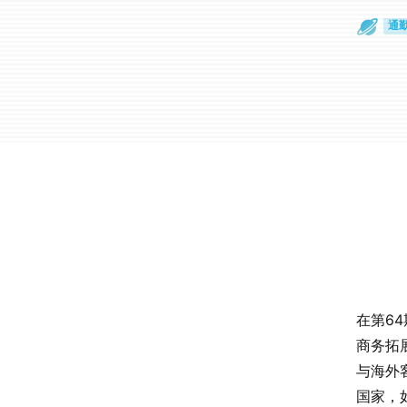
通
眼
在第6
商务拓
与海外
国家，