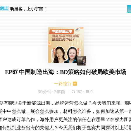
听播客，上小宇宙！
勤路上
睛好累
EP67 中国制造出海：BD策略如何破局欧美市场
一路瞳行
69分钟
·
2年前
187
·
0
4期有聊过关于新能源出海，品牌运营怎么做？今天我们来聊一聊
展中中怎么做，展会怎么参加，材料怎么准备，如何加速从第一
客户达成订单合作，海外用户更关注的信任点在哪里？在权力距
如何找到业务出海的关键人？今天我们将于嘉宾共同探讨以上话