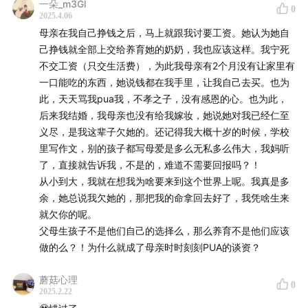
一朵_m3Gl
0
2025.4.06
母亲在我自己挣钱之后，马上就跟我讨要工资。她认为她自
己挣钱就全部上交给养育她的奶奶，我也应该这样。我宁死
不交工资（只交生活费），为此我母亲有2个月没有让家里有
一口能吃的东西，她说钱都在我手里，让我自己去买。也为
此，天天骂我pua我，不孝之子，没有感恩的心。也为此，
后来我结婚，我母亲也没有给我嫁妆，她说她对我已经仁至
义尽，是我这辈子欠她的。还记得我大概十岁的时候，学校
里写作文，别的孩子都写母爱是多么无私多么伟大，我妈听
了，直接就告诉我，不是的，难道不需要回报吗？！
从小到大，我就在想我为啥要来到这个世界上呢。我真是多
余，她总说我欠她的，那把我的命拿回去好了，我凭啥生来
就欠你的呢。
父母生孩子不是他们自己的选择么，那么养育不是他们应该
做的么？！为什么就成了母亲时时刻刻PUA的谈资？
蘑菇心理
0
2025.2.22