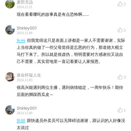
1、《嫉羡与感恩》：梅兰妮.克莱因。在本书中，克莱因
麦田无边
舍得吃。现在一个人住了，我的冰箱总是满满的。
2
2024.12.11
主要发表了通过全新研究得出的惊人结论：嫉妒在儿童生
现在看看哪吒的故事真是有点恐怖啊……
命初期就已出现，也是人类死亡本能的最初表现。人类的
嫉羡与感恩既相关联又相冲突，是精神病理的重要因素。
Shirley001
2
2024.12.09
在以往的精神分析中都强调嫉妒的重要性，克莱因提出的
14:44
但我觉得这只是表面上讲都是一家人不需要谢谢，实际
嫉羡概念完全革新了儿童精神分析领域。
上当你真的做了一些父母觉得是忘恩的行为，那道德大棍立
马打下来了。所以就是很虚伪，明明需要对方感谢但又说自
#为爱发电Staff
己不需要，其实背地里一直记着要让人家报恩。
主播 | @马晓韵 @瞿小栗
谁在怀疑人生
3
2024.12.05
后期 | 马晓韵
很高兴能遇到两位主播，遇到病情稳定，一周年快乐！期待
后面的脚踩西瓜皮～
文案 | 瞿小栗
Shirley001
1
#向我们发送爱的电波
2024.12.09
10:00
跟快递员外卖员可以无障碍说谢谢，跟认识的人好像没
加入听友群：bqwd1212（添加微信小助手）
太说过