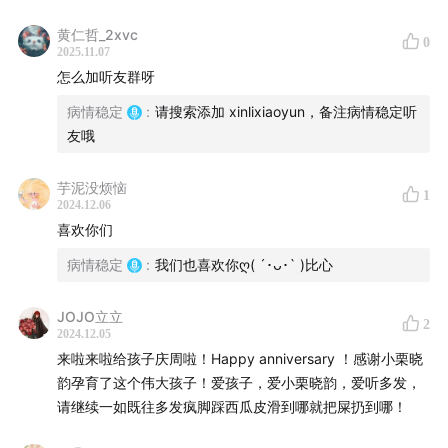
新浪微博：@病情稳定 （欢迎来留言）
黄仁哲_2xvc
0
2025.11.07
怎么加听友群呀
🍠：病情稳定播客（欢迎来撩）
病情稳定
:
请搜索添加 xinlixiaoyun，备注病情稳定听
电子邮箱：bqwd123@126.com（说出你的故事）
友哦
微信公众号：病情稳定
芋泥没烦恼
1
2024.12.06
#在哪里可以收听我们的节目
喜欢你们
病情稳定
:
我们也喜欢你ღ( ´･ᴗ･` )比心
小宇宙 | 喜马拉雅 | 网易云音乐 | 苹果Podcast | 微博
JOJO立立
2
2024.12.05
来啦来啦给孩子庆周啦！Happy anniversary ！感谢小栗晓
韵孕育了这个伟大孩子！爱孩子，爱小栗晓韵，爱听多发，
请继续一如既往多发疯脚踩西瓜皮滑到哪就把屎扔到哪！