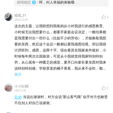
病情稳定
:
呵，叫人幸福的体验哦
01:42
好好道谢似乎不容易
呱呱_11
4
09:39
不轻易道谢有许多深处的原因
2024.12.05
这次的主题，让我联想到我爸妈从小对我进行的感恩教育。
13:52
“谢谢你”让关系拉开一点距离和空间
小时候无论我想要什么，都要开家庭会议决定，一般结果都
是我需要付出一些什么（比如不少的劳动），才能换取我想
20:00
表达感谢的前提是坦然接受
要的东西，然后这个会议一般都以要我感恩结尾。所以我很
讨厌听到，感恩，这两个字。现在看其实我家条件挺好，小
30:02
有形的礼物vs无形的礼物
时候每年两次出国旅游，可是从小我就觉得我家特别特别
穷，从心底有一种匮乏的感觉，要开口向家长要东西对我来
37:45
在关系里感谢依赖和支持，但不是被迫感恩
说特别特别难。学校里发的橘子香蕉，我从来不会吃，都会
带回家给爸妈，或者外公外婆。偶尔得到一瓶尖叫，我也舍
展开
45:00
由衷的表达谢意也是一次哀悼
不得喝，那一瓶我可以喝一个月。现在想想还挺恶心的哈哈
小小红帽
哈，但是对当时的我来说，就是感觉那么珍贵，那么舍不
2
56:16
一周年的感谢和哀悼：不容错过的抽奖活动！！！
2025.1.01
得。做了鼻子手术之后医生叫我多吃冰激凌，那是我妈第一
12:49
当说出谢谢时，对方会说“那么客气哦” 似乎对方也耐受
次主动愿意给我买冰激凌，我考虑了价格和大小，选了三色
#参考信息
不住别人对自己说谢谢。
杯，我妈买了好几个。但是我只舍得吃了一个，其他的都永
远的冻在了冰箱里，我时不时久打开冷冻看看，但是再也没