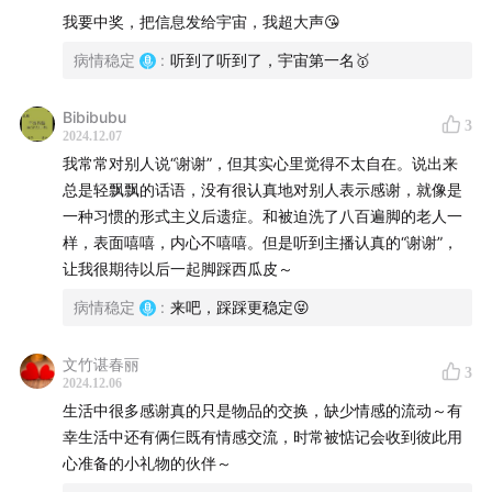
我要中奖，把信息发给宇宙，我超大声😘
她说：“母性美好、无穷尽的耐心和慷慨大方的原型，也是
病情稳定
:
听到了听到了，宇宙第一名🥇
创造力的原型。”
Bibibubu
3
人之初，得到了这份爱，就得到了“来自爱的客体的一份独
2024.12.07
特礼物”，婴儿想保留它，这就是感恩的基础。也是“一个
我常常对别人说“谢谢”，但其实心里觉得不太自在。说出来
总是轻飘飘的话语，没有很认真地对别人表示感谢，就像是
人信任自身美好的基础”。
一种习惯的形式主义后遗症。和被迫洗了八百遍脚的老人一
样，表面嘻嘻，内心不嘻嘻。但是听到主播认真的“谢谢”，
爱的客体对我们一次次说“是”，我们才有能力对生命说
让我很期待以后一起脚踩西瓜皮～
“是”，才对世界和他人保有相信，也才能“病情稳定”。
病情稳定
:
来吧，踩踩更稳定😝
谢谢两位主播对彼此说“是”，谢谢身边诸多好友、在云端
的听友们对病情稳定说“是”。
文竹谌春丽
3
2024.12.06
生活中很多感谢真的只是物品的交换，缺少情感的流动～有
我们的运气都不会太差！
幸生活中还有俩仨既有情感交流，时常被惦记会收到彼此用
心准备的小礼物的伙伴～
#章节速览