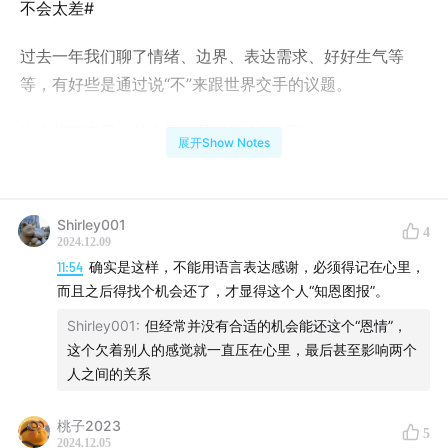
不会太差#
过去一年我们聊了情绪、边界、表达需求、好好生气等
等，有好些是通过说“不”来跟世界交手的议题。
这次想聊有另一种力量，是对生命说“是”。
展开Show Notes
对每一天经过的细微具体的人事物，发现其中的好意、善
意和美意，悦纳这些嵌在时间缝隙里的“小而美”，同时也
Shirley001
4
欣然表达感谢，这是做#病情稳定#这一年来我们最珍贵的
2024.12.09
感悟。
11:54
确实是这样，不能用语言表达感谢，必须得记在心里，
而且之后得找个机会还了，才显得这个人“知恩图报”。
精神分析届的“铁娘子”梅兰妮.克莱因在1946年左右写了一
Shirley001
:
但经常并没有合适的机会能还这个“恩情”，
本书《嫉羡与感恩》，我第一次读的时候读得牙疼，硬邦
这个欠着别人的感觉就一直压在心里，最后甚至影响两个
邦的。
人之间的关系
没想到，这本书成了我十多年的枕边读物（可能是硬枕对
桃子2023
5
颈椎好🤣）
2024.12.05