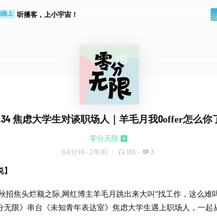
步时
勤路上
听播客，上小宇宙！
ol.34 焦虑大学生对谈职场人｜羊毛月我0offer怎么你
零分无限
64分钟
·
2年前
165
·
3
说】
后秋招焦头烂额之际,网红博主羊毛月跳出来大叫“找工作，这么难吗
分无限》串台《未知青年表达室》焦虑大学生遇上职场人，一起