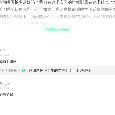
实习经历越多越好吗？我们在追求实习的时候到底在追求什么？
衫了吗？初创公司一定不如大厂吗？疫情前后的学历贬值到底有
峻的就业形势下，我们能做什么？主播拾柒在演唱会上遇到的商
了什么让四位主播连连惊叹❗️
展开Show Notes
嘉宾】
卷丫
4.12.08
帮助！谢谢
零分无限-豆子
:
谢谢超棒小学生的支持！！！！😘😘😘
知青年表达室》行云
tiger
知青年表达室》远鹤
4.12.08
了来了😆
你将听到】
云分享求职经历