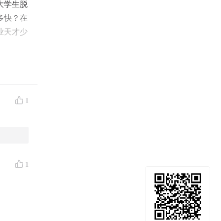
大学生脱
多快？在
业天才少
1
1