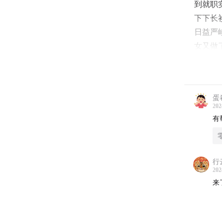
到就职
下下长
日益严
女又做
【本期
*豆子
蛋
202
*拾柒
有
*《未
行云
*《未
202
来
【本期
1:09
行