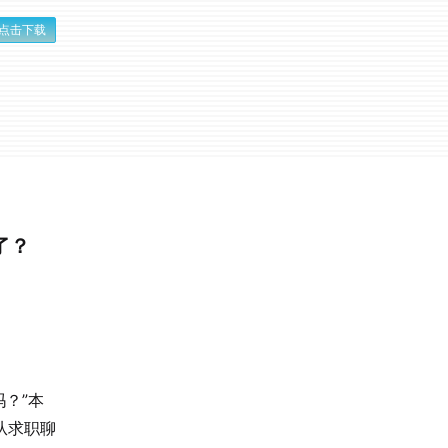
点击下载
了？
？”本
从求职聊