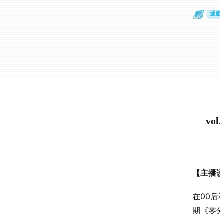
散
通
v
【主播
在00
期《零