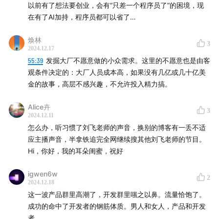
以前有了想法要创业，会有“只差一个程序员了”的困境，现
在有了AI加持，程序员都可以省了…
焕林
3
2024.12.17
55:39
发掘大厂不愿意做的小众需求。这里的不愿意也是由客
观条件决定的：大厂人员成本高，如果没有几亿或几十亿美
金的故事，高层不感兴趣，不允许投入精力搞。
Alice卉
3
2024.12.11
怎么办，听习惯了刘飞老师的声音，换别的博客有一丢不适
应主播声音，半拿铁追完全网继续搜其他刘飞老师的节目。
Hi，你好，我的耳朵闺蜜，祝好
igwen6w
2
2024.12.18
这一波产品群里高潮了，开发群里嗤之以鼻。流量恰饱了。
成功的命中了开发者的钢筋体质。男人和女人，产品和开发
者。