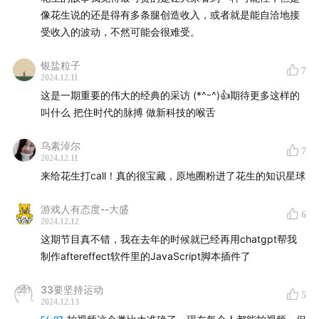
小红书：让你的小猫补光灯一夜爆红
像花生说的还是得有多条腿创造收入，或者就是能自洽地接
受收入的波动，不然可能会很难受。
把自拍和补光功能融合在 APP 里，用户体验升级
银盐粒子
44:26
Part4 未来展望与思考
7
2024.12.11
这是一期重要的伟大的经典的采访 (*^ｰ^)👍期待更多这样的
创业小工作室也能搞出高科技产品
叫什么 把住时代的脉搏 做新科技的喉舌
编程未来：人人都能灵活编程创意无限
乌素淖尔
7
2024.12.11
追求自由生活比起创业赚钱有意思得多
来给花生打call！真的很宝藏，原地圈粉进了花生的知识星球
关于 AI 编程的新可能性
游戏人有态度--大盛
6
2024.12.12
制作人：严格
这期节目真不错，我在去年的时候就已经再用chatgpt帮我
制作aftereffect软件里的JavaScript脚本插件了
片头：Where Are You Going (Live) - 海龟先生
33要坚持运动
5
2024.12.13
片尾：北亭村 - 無限菲林EndlessFilm