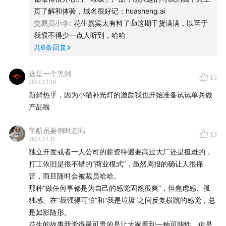
一周时间完成Python入门学习
页了解和体验，域名很好记：huasheng.ai
交易员小李
:
花生嘉宾太有料了👍这期干货满满，以至于
12:49
Part2 产品开发实践
我恨不得少一点人听到，哈哈
共
6
条回复
用GPT做个AI阅读助手，只需三四个代码文件
这是一个黑洞
15
体验不同AI工具的开发效果
2024.12.10
新鲜热乎，因为小猫补光灯的激励我也开始准备试试单兵做
灵感来源：小红书引发的小猫补光灯和其他趣应用
产品啦
做了个AI吐槽猫咪的项目，超受欢迎
宇航员要倒时差吗
13
2024.12.11
独立开发或者一人公司的薪资待遇要高过大厂还是挺难的，
32:54
Part3 产品营销与用户反馈
打工依旧是很不错的“商业模式”，虽然周报的确让人很痛
苦，而且随时会被裁员哈哈。
AI编程：零门槛搞定app开发
那种“做任何事都是为自己的感觉固然很爽”，但焦虑感、孤
独感、在“我强得可怕”和“我是垃圾”之间反复横跳的感觉，总
做个AI网站，帮小学老师教绘图
是如影随形。
花生的故事我觉得最可贵的是让大家看到一种可能性，但是