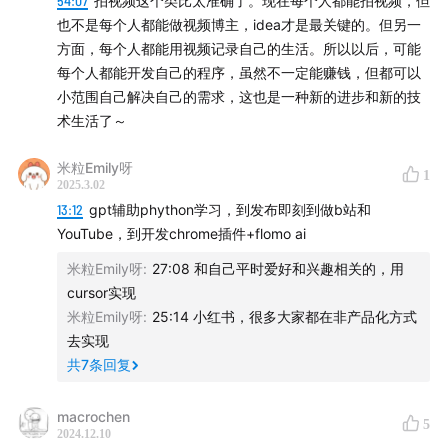
54:07
拍视频这个类比太准确了。现在每个人都能拍视频，但
也不是每个人都能做视频博主，idea才是最关键的。但另一
相关
方面，每个人都能用视频记录自己的生活。所以以后，可能
每个人都能开发自己的程序，虽然不一定能赚钱，但都可以
本期 shownotes 由「播记」生成，欢迎在评论区留言交
小范围自己解决自己的需求，这也是一种新的进步和新的技
流。如果喜欢《三五环》，也恳请能在苹果 Podcast 、网
术生活了～
易云音乐、Spotify 或喜马拉雅留下你的宝贵好评。感
谢！
米粒Emily呀
1
2025.3.02
13:12
gpt辅助phython学习，到发布即刻到做b站和
商务合作&嘉宾自荐，请加微信： wocaishiliufei
YouTube，到开发chrome插件+flomo ai
封面图片由 Midjourney 生成，版权所有©️三五环
米粒Emily呀
:
27:08 和自己平时爱好和兴趣相关的，用
cursor实现
米粒Emily呀
:
25:14 小红书，很多大家都在非产品化方式
去实现
共
7
条回复
macrochen
5
2024.12.10