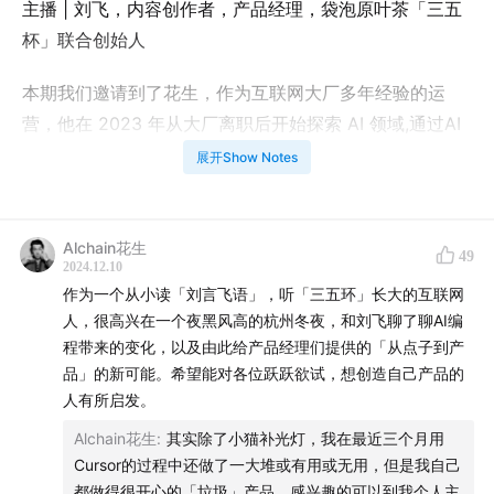
主播 | 刘飞，内容创作者，产品经理，袋泡原叶茶「三五
杯」联合创始人
本期我们邀请到了花生，作为互联网大厂多年经验的运
营，他在 2023 年从大厂离职后开始探索 AI 领域,通过AI
开发工具成功从零代码经验的基础上，打造了爆款产品
展开Show Notes
「小猫补光灯」。我们这次聊了聊 AI 怎么影响普通人编
程的，展望了每个人都能写代码的未来。希望这期节目能
给想要尝试 AI 辅助写产品的朋友带来启发。
Alchain花生
49
2024.12.10
作为一个从小读「刘言飞语」，听「三五环」长大的互联网
内容索引
人，很高兴在一个夜黑风高的杭州冬夜，和刘飞聊了聊AI编
程带来的变化，以及由此给产品经理们提供的「从点子到产
01:21
Part1 AI 学习与创作历程
品」的新可能。希望能对各位跃跃欲试，想创造自己产品的
人有所启发。
从零开始，用AI打造网红产品小猫补光灯
Alchain花生
:
其实除了小猫补光灯，我在最近三个月用
列个清单，随身AI导师教我玩转Python
Cursor的过程中还做了一大堆或有用或无用，但是我自己
都做得很开心的「垃圾」产品，感兴趣的可以到我个人主