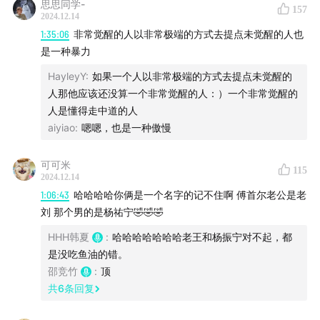
23:20
竹子：一个金丝雀的前身，也有可能是向往自由的
思思同学-
157
2024.12.14
野鸟。
1:35:06
非常觉醒的人以非常极端的方式去提点未觉醒的人也
是一种暴力
25:40
韩夏：我从小就被当成“双性孩子”养，好不容易长大
成人，你让我去找个“小杨子”？
HayleyY
:
如果一个人以非常极端的方式去提点未觉醒的
人那他应该还没算一个非常觉醒的人：）一个非常觉醒的
27:20
麦琳“亮子的幸福就是我的幸福”，我的幸福到底是什
人是懂得走中道的人
aiyiao
:
嗯嗯，也是一种傲慢
么？
33:03
可可米
竹子和韩夏：有没有一种可能，事业和爱情是可以
115
2024.12.14
一起搞起来的？
1:06:43
哈哈哈哈你俩是一个名字的记不住啊 傅首尔老公是老
刘 那个男的是杨祐宁🤣🤣🤣
35:20
韩夏：我喜欢的男人，可以是“霸总”，但同时也是个
HHH韩夏
:
哈哈哈哈哈哈哈老王和杨振宁对不起，都
“媚娘”。
是没吃鱼油的错。
邵竞竹
:
顶
41:00
有野心的女人，会找什么样的男人结婚？金斯伯格的
共
6
条回复
一点启示。