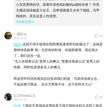
心实意爱情的话，靠着年老色怨妇般的p能栓住谁？ 毕竟
主播还假设她是大女主，还希望家庭主夫有下颌线，马甲
线啥的。其实这是人性使然。
共
4
条回复
一棵听众
44
2024.12.16
29:52
这就不得不提我在西西弗高速里听到的观点了：这就是
那种传统叙事 我一无所有的时候，你就跟着我，现在我火
了，我们还在一起。
“无人扶我青云志”是男人的爽点,“贤妻扶我凌云志”是男人的
性癖，同时也是很多女人的爽点。
而这些年经历的现实往往告诉我们的是：与其扶他凌云志，
不如自挣万两金。 自古万男靠不住，女子应怀木兰心”
以北Fiona以北
40
2024.12.15
51:46
？现在不是假设这男的是干得不错的全职主夫吗？他没