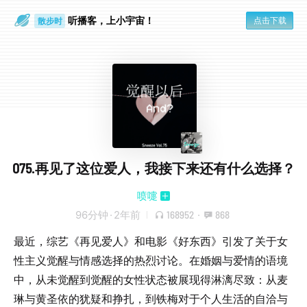
听播客，上小宇宙！
点击下载
散步时
通勤路上
075.再见了这位爱人，我接下来还有什么选择？
喷嚏
96分钟
·
2年前
168952
·
868
最近，综艺《再见爱人》和电影《好东西》引发了关于女
性主义觉醒与情感选择的热烈讨论。在婚姻与爱情的语境
中，从未觉醒到觉醒的女性状态被展现得淋漓尽致：从麦
琳与黄圣依的犹疑和挣扎，到铁梅对于个人生活的自洽与