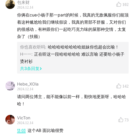
包来财
48:20
竹子：我支持黑子成为全职奶爸，但是我忍不住有
102
2024.12.14
这么一个小要求，我是不是有问题？
你俩在cue小杨子那一part的时候，我真的无敌佩服你们能顶
着这种尴尬给我们继续假设，我真的胃部不舒服，又对你们
58:00
很多男人希望自己的妻子“有点强”，但绝不能强到令
的很感动，有种跟你们一起吃巧克力味的屎那种交情，太复
人生畏。
杂了（扶额）
你也喜欢听吗
:
哈哈哈哈哈哈哈哈姐妹你也超会比喻！
62:36
那个跟你一起杀A杀B的伴侣，大概什么模样？
H一一
:
正在听这一段哈哈哈哈哈 难以言喻 还要给小杨子
烫衬衫
72:40
近期治愈韩夏的瞬间，愿我们到老都有拥有精致的
共
3
条回复
小肌群。
Hebe_XOla
79:45
韩夏：从前我希望自己做一个时刻痛苦的人，但现
142
2024.12.14
在我希望自己可以“相对快乐”。
请问两位博主，能不能像以前一样，勤快地更新呀，哈哈哈
哈！
86:45
竹子：没有人能替你遮风挡雨，即使步入婚姻了，
也要保持独立。
VicTon
73
2024.12.14
13:03
这个AB 面比喻很赞
88:15
主流文化强调的“爱自己”，到底什么是爱自己？