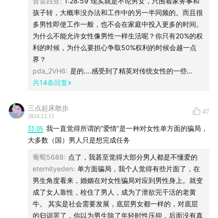
普雷西亚
:
1:28:59 现实就是不论男女，只围着家务事和
《芭比》
孩子转，大概率没办法和工作中的另一半同频的。而且很
多男性即使工作一般，也不会在家庭中投入更多的时间。
《影后》
为什么不能允许女性像男性一样生活呢？你只有20%的权
利的时候，为什么要担心争取50%权利的时候会越一点
《都挺好》
界？
pda_2VH6
:
是的….感受到了精英对传统女性的一些…
《玫瑰的故事》
共
14
条回复
播客：
三点起床散步
47
2024.12.15
《纵横四海》
33:05
我一直觉得所谓的“爱情”是一种对女性单方面的骗局，
大多数（国）男人只是想完成任务
BGM:
葡萄5688
:
点了，我甚至觉得大部分男人都是不懂爱的
eternityeden
:
单方面骗局，我个人觉得有些片面了，在
Air - Playground Love
男生角度看来，婚姻在对女性骗局对应到男性身上。就变
成了女人靠性，栓住了男人，成为了泄欲完干活的老黄
牛。 其实是社会需要发展，底层男女都一样的，对底层
的归训罢了，你以为男生除了年轻时性压抑，后面没有真