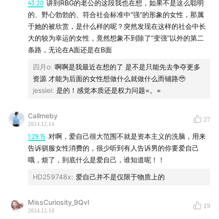
43:20
讲到RBG的老公的这段我也在想，如果不是这么聪明
的、野心勃勃的、符合社会标准中“强”的形象的女性，那属
于她的被欣赏，是什么样的呢？突然发现在这样的社会中长
大的较为幸运的女性，竟然想象不到除了“变强”以外的第二
条路，无论在A面还是在B面
四月o
:
啊啊是我最近在想的了 是不是只能先去争夺更多
资源 才能为后面的女性想做什么就做什么而铺路🥹
jessiel
:
是的！感觉本质还是权力问题=。=
Callmeby
27
2024.12.14
1:29:15
对啊，爱自己很大范围不就是资本主义的洗脑，用来
告诉驯服女性消费的，很少听到有人告诉男的你要爱自己
哦，烦了，到底什么是爱自己，谁知道呢！！
HD259748x
:
爱自己并不是仅限于物质上的
MissCuriosity_9QvI
19
2024.12.14