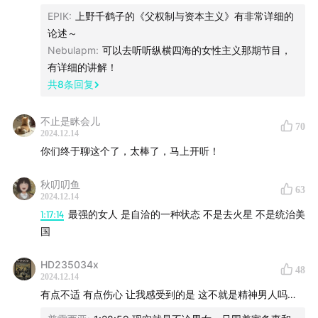
EPIK
:
上野千鹤子的《父权制与资本主义》有非常详细的
本期节目提到的相关内容：
论述～
Nebulapm
:
可以去听听纵横四海的女性主义那期节目，
书籍：
有详细的讲解！
共
8
条回复
《向前一步》— 谢丽尔·桑德伯格
不止是眯会儿
70
影视作品：
2024.12.14
你们终于聊这个了，太棒了，马上开听！
《好东西》
秋叨叨鱼
63
《再见爱人》
2024.12.14
1:17:14
最强的女人 是自洽的一种状态 不是去火星 不是统治美
国
《大法官金斯伯格》
HD235034x
《弗莱斯曼有麻烦了》
48
2024.12.14
有点不适 有点伤心 让我感受到的是 这不就是精神男人吗…
《老友记》