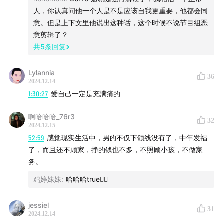
人，你认真问他一个人是不是应该自我更重要，他都会同
意。但是上下文里他说出这种话，这个时候不说节目组恶
意剪辑了？
共
5
条回复
Lylannia
36
2024.12.14
1:30:27
爱自己一定是充满痛的
啊哈哈哈_76r3
32
2024.12.15
52:59
感觉现实生活中，男的不仅下颌线没有了，中年发福
了，而且还不顾家，挣的钱也不多，不照顾小孩，不做家
务。
鸡婷妹妹
:
哈哈哈true🙂‍↕️
jessiel
31
2024.12.14