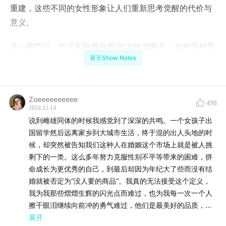
重建，这些不同的女性形象让人们重新思考觉醒的代价与
意义。
这一期节目，竹子和韩夏将围绕“女性觉醒后，如何面对爱
展开Show Notes
情与生活的多重选择”展开讨论。觉醒的女性如何在A面
（事业）与B面（家庭）之间找到平衡？如果拒绝未觉醒
的亲密关系，她们又将如何规划自己的生活？到底什么样
Zoeeeeeeeeee
的人适合我们？我们又该寻求怎样的亲密关系？
498
2024.12.14
说到雌雄同体的时候我感觉到了深深的共鸣。一个女孩子出
最重要的是，爱自己，又应该是怎么爱啊！
国留学然后远离家乡到大城市生活，终于混的出人头地的时
候，却突然被告知我们这种人在婚姻这个市场上就是被人挑
这不仅是对影视作品的解析，更是对当代社会现象的深刻
剩下的一类。这么多年努力克服性别不平等带来的困难，拼
思考。期待听众朋友们在评论区分享你们的见解，与喷嚏
命成长为更优秀的自己，到最后却因为年纪大了些而没有结
一起继续这场对话。
婚就被否定为“没人要的商品”。我真的无法接受这个定义，
我为我那些熠熠生辉的闪光点而难过，也为我每一次一个人
喷嚏账号：
喷嚏Sneeze
擦干眼泪继续向前冲的勇气难过，他们是最美好的品质，却
在婚姻这个市场上一文不值。其实最让我难过的是，我感觉
展开