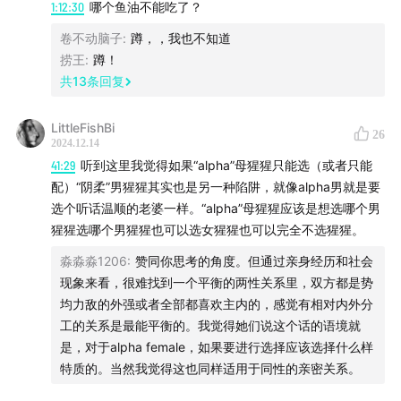
1:12:30
哪个鱼油不能吃了？
卷不动脑子
:
蹲，，我也不知道
捞王
:
蹲！
共
13
条回复
LittleFishBi
26
2024.12.14
41:29
听到这里我觉得如果“alpha”母猩猩只能选（或者只能
配）“阴柔”男猩猩其实也是另一种陷阱，就像alpha男就是要
选个听话温顺的老婆一样。“alpha”母猩猩应该是想选哪个男
猩猩选哪个男猩猩也可以选女猩猩也可以完全不选猩猩。
淼淼淼1206
:
赞同你思考的角度。但通过亲身经历和社会
现象来看，很难找到一个平衡的两性关系里，双方都是势
均力敌的外强或者全部都喜欢主内的，感觉有相对内外分
工的关系是最能平衡的。我觉得她们说这个话的语境就
是，对于alpha female，如果要进行选择应该选择什么样
特质的。当然我觉得这也同样适用于同性的亲密关系。