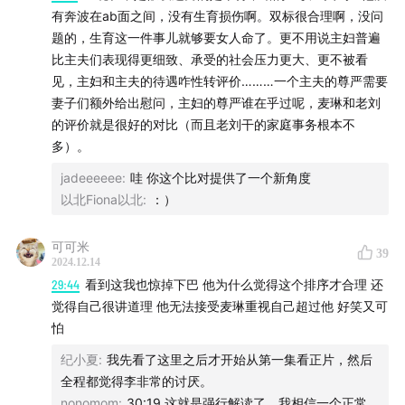
有奔波在ab面之间，没有生育损伤啊。双标很合理啊，没问
题的，生育这一件事儿就够要女人命了。更不用说主妇普遍
比主夫们表现得更细致、承受的社会压力更大、更不被看
见，主妇和主夫的待遇咋性转评价………一个主夫的尊严需要
妻子们额外给出慰问，主妇的尊严谁在乎过呢，麦琳和老刘
的评价就是很好的对比（而且老刘干的家庭事务根本不
多）。
jadeeeeee
:
哇 你这个比对提供了一个新角度
以北Fiona以北
:
：）
可可米
39
2024.12.14
29:44
看到这我也惊掉下巴 他为什么觉得这个排序才合理 还
觉得自己很讲道理 他无法接受麦琳重视自己超过他 好笑又可
怕
纪小夏
:
我先看了这里之后才开始从第一集看正片，然后
全程都觉得李非常的讨厌。
nonomom
:
30:19 这就是强行解读了，我相信一个正常