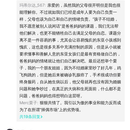
小红书账号:
喷嚏Sneeze
到我不再是父母眼中令人骄傲的女儿了，从某一刻起，我变
玛蒂尔达_567
:
亲爱的，虽然我的父母很开明但是我也很
成了扎在他们心头的针。我可以lead一个超级大的项目，也
能理解你。不过就如我们已经是成年人要为自己负责一
时间码：
可以一个人出国旅行，但这些都抵不过别人一句“35岁了还不
样，父母也该为自己和自己的情绪负责。“孩子不结婚，
结婚生孩子，以后只能给别人做后妈”对父母的杀伤力大。说
我不愿意被别人说闲话”是爸爸妈妈的课题，我们无法帮
01:20
《再见爱人》和《好东西》，展现了未觉醒、觉醒
句实话，我不担心以后老了没人养，也不担心去养老院会被
他们解决，也更不能牺牲自己去满足父母的自恋。课题分
之中、觉醒的女性在婚姻和爱情中的状态。
别人欺负，但我担心父母会因为我的事情在剩下的几十年里
离不是一件容易的事，尤其会让容易愧疚的东亚小孩感到
郁郁寡欢终日难过，这可能就是我们这些雌雄同体的女孩子
愧疚，这也是很多关系中充满控制的原因，但是从小就被
03:40
哪怕再潇洒也无法释怀的心结吧。
做了妈妈后竹子的疑问，为什么那些来自“革命老区”
要求懂事和善解人意的东亚女孩们是最有资格做自己的，
的高知精英太太，也甘心做家庭主妇？
爸爸妈妈的情绪就让他们自己解决吧。最后还想举个栗
子，我的一个朋友姐姐，因为不结婚家里吵了好几年，鸡
06:40
作为独生女，进入家庭之前，我们都是和男性在A面
飞狗跳的，但是她后来被确诊乳腺癌了，手术很成功但要
顶峰相遇的。
终身服药，自从她生病以后，他父母就再也没有因为婚姻
问题和她争吵过，在真正的大病和生死面前，什么都不是
14:50
当B面(家庭)的按钮被按下时，女性要么被卡在B
问题，爸爸妈妈也得想明白这层呀。
Merc栗子
:
狠狠共情了。我引以为傲的事业和能力反而成
面，要么AB面来回游移。
为了在所谓“择偶市场”上的劣势项。
共
19
条回复
17:20
生活在象牙塔尖的女性，也要给丈夫“烫衬衫”?