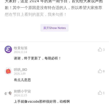
大家好，这是 2024 年的第一期节目，首先给大家说声抱
歉！其中一个原因是没有特合适的人，所以希望大家推荐
想在节目上看到的嘉宾，我来勾搭！
本期节目的嘉宾是文一，这位零零后在校大学生是一名开
展开Show Notes
源项目的积极参与者，目前是开放原子开源基金会 “
内核
一周一审
” 负责人，有 IvorySQL，PikiwiDB 内核代码贡
献经验。参与节目专门制作了一个 PPT，感兴趣的听众可
牧童短笛
3
2024.12.14
以下载阅读，地址：
Emacs 编辑器对于我的启发与帮助
。
谢谢，终于更新了，每期必听！
通过和他深入交谈，我们发现他是一个富有思考深度和总
哄哄_IllO
结能力的年轻人。在学习和参与开源项目的过程中，他不
0
2026.3.09
仅收获了丰富的经验，还踩过不少“宝贵”的坑，帮助大家
有点儿意思
来少走弯路。
刺猬小宇宙
1
2024.12.15
在本期节目中，文一将分享他独特的视角和宝贵经验：如
上手就像vscode那样很好用，幼稚啊
何在众多开源项目中精准识别那些用心打造的优质项目？