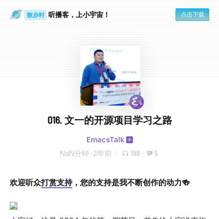
听播客，上小宇宙！
点击下载
散步时
通勤路上
016. 文一的开源项目学习之路
EmacsTalk
NaN分钟
·
2年前
188
·
5
欢迎听众
打赏支持
，您的支持是我不断创作的动力🍻