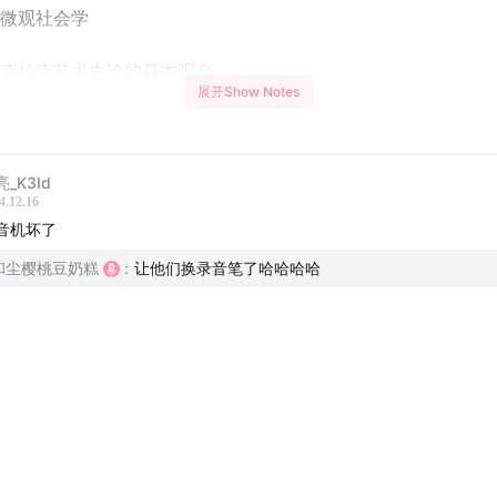
微观社会学
克拉克艺术史论的基本观念
展开Show Notes
克拉克的现代主义理论
克拉克论平面性
_K3Id
4.12.16
音机坏了
表象世界、表意实践、社会实践
和尘樱桃豆奶糕
:
让他们换录音笔了哈哈哈哈
克拉克的批判观点
微观史学
在小宇宙打开
克拉克所挪用的“异轨”
克拉克现代主义理论的历史坐标