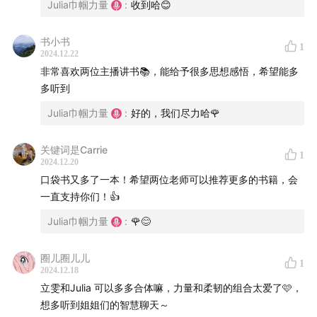
Julia巾帼力量
:
收到哈😊
书小书
你将听到：
1
2024.12.22
非常喜欢两位主播讲书📚，能给予很多思想感悟，希望能多
适合普通人的18堂生动凝练的理财思维课，帮你更好的
多听到
理解财富、人性和幸福的永恒真相。
Julia巾帼力量
:
好的，我们尽力哈🌹
面对金钱时，人性有哪些弱点，需要我们了解和克服？
投资理财领域有哪些道理和智慧亘古不变？
关键词是Carrie
1
幸福人生的公式是什么？
2024.12.20
......
口袋书又多了一本！希望两位老师可以推荐更多的书籍，会
一直支持你们！👍
如果你是理财新手，你会接受一堂朴素、简明却能令你受
Julia巾帼力量
:
🌹😊
用终生的理财认知课。如果你是投资老手，本书也会帮你
查缺补漏，返璞归真，守护好来之不易的财富。
圈儿圈儿儿
1
2024.12.18
【本期主播】：
立雯和Julia 可以多多合体嘛，力量和柔韧的组合太爱了🩷，
想多听到姐姐们的智慧聊天～
Julia: 跨国金融集团C-suite女高管，美国top商学院全奖