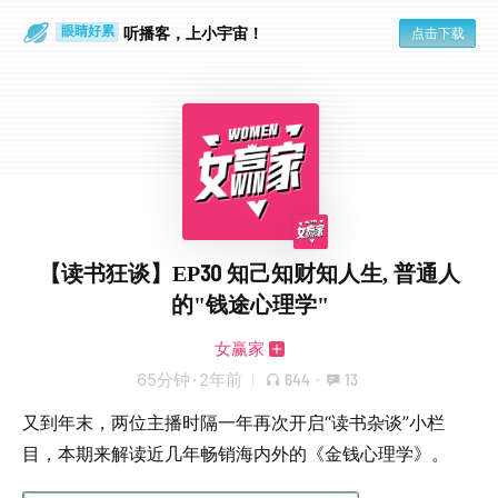
通勤路上
眼睛好累
听播客，上小宇宙！
点击下载
【读书狂谈】EP30 知己知财知人生, 普通人
的"钱途心理学"
女赢家
65分钟
·
2年前
644
·
13
又到年末，两位主播时隔一年再次开启“读书杂谈”小栏
目，本期来解读近几年畅销海内外的《金钱心理学》。