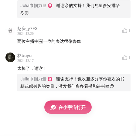
Julia巾帼力量
:
谢谢亲的支持！我们尽量多安排哈
MBA；爱读书的环球旅行者（小红书：Julia巾帼力量）
💪🏻
立雯：独角兽和 500 强公司国际市场一把手，美国麻省理
赵庆_y7F3
工全奖硕士；跨界畅销书作家（微博 /小红书：立雯)
1
2024.12.20
两位主播中🈶️一位的表达很像鲁豫
【加听友群】微信添加：
Julia_WVF
，并注明“
加听友
群
”，大家一起探讨个人成长的话题，活出自己定义的美丽
林buyu
1
2024.12.17
人生！
太棒了，谢谢！
Julia巾帼力量
:
谢谢支持！也欢迎多分享你喜欢的书
籍或感兴趣的类目，激发我们多多看书和讲书哈😊
在小宇宙打开