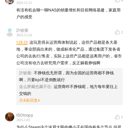
4
联系我们
2024.12.23
有没有机会聊一聊NAS的销量增长和目前网络基建，家庭用
津津乐道播客官网
| 公众号：津津乐道播客 | 微信：
户的感受
dao160301 | 微博：
津津乐道播客
| 商业合作：
許较瘦
hi@dao.fm |
版权声明
|
RSS订阅
2
2024.12.24
1:28:23
这玩意得从运营商体制说起，这些产品都是各大基
本节目由「
声湃 WavPub
」提供内容托管和数据服务支
地，事业部搞出来的，做成标准化产品，通过集团下发各省
持。
公司的去执行/售卖，实际上这些产品都是远离用户的，省市
公司没有动力去研究用户需求，反正躺着挣钱啊
許较瘦
:
不挣钱也无所谓，因为全国的运营商都不挣钱
啊，只要kpi不是倒数就行
这么胖藏也藏不住
:
运营商咋不挣钱呢，地方每年要往上
交钱的
共
4
条回复
ISOtropy
1
2025.1.05
为什么Steam这个浓眉大眼的傻小子在国内有多个节点 但是