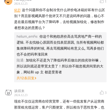
后期 / 卷圈
1
2024.12.25
封面 / 姝琦@midjourney
41:21
这个问题和你不会制冷凭什么评价电冰箱好坏有什么区
运营 / 卷圈，Sand
别？而且影视飓风那个批评又不只是说码率的问题，核心不
监制 / 姝琦
是在最后视频平台为了降码率，去给视频加锐化，修改制作
产品统筹 / bobo
者想表达的意图么？
场地支持 / 声湃轩北京录音间
helium_emFe
:
你这个和抱怨房价高去骂房地产商一样的
逻辑. 不去找核心原因而去找表层原因, 当所有视频网站都
【联系我们】
集体降码率的时候, 再去骂视频网站有意义么, 骂再多他们
也不会把码率涨回来
希望大家在听友群和评论区多多反馈收听感受，这对我们
陆通
:
加锐化不还是为了降低码率后做出的拙劣弥补嘛，
来说十分重要。欢迎添加津津乐道小助手微信：
所以说到底还是带宽太贵了！所以你不能忽视房间里的大
dao160301，加入听友群。
象，网站和 up 主 都是受害者
共
12
条回复
【关于「科技乱炖」】
谈得来
3
2024.12.23
由多名资深从业者主持的科技点评播客，以实际工作中积
现在不仅仅运营商在经营宽带，还有一些批发客户从运营商
累的经验为基础，结合实际，把近期科技热点变成犀利、
那里租光缆运营，客户只图便宜，所以相当于恶性竞争，也
独到、深刻的独家观点。