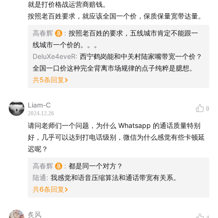
就是打价格战运营商赔钱。
按照老百姓要求，就应该全国一个价，保质保量宽带达量。
【关于「津津乐道播客网络」】
高春辉
:
按照老百姓的要求，五线城市肯定不能跟一
在一派纷繁芜杂里，我们为愉悦双耳而生。科技、教育、
线城市一个价的。。。
DeluXe4eveR
:
西宁鹤岗能和中关村陆家嘴带宽一个价？
文化、美食、生活、技能、情绪……严肃认真却不刻板，
全国一口价这种完全背离市场规律的点子纯粹是臆想。
拒绝空泛浮夸。与专业且有趣的人携手缔造清流，分享经
共
5
条回复
历，传播体验，厘清世界与你的关系。
Liam-C
津津乐道
|
科技乱炖
|
津津有味
|
记者下班
|
不叁不
0
2024.12.26
肆
|
厂长来了
|
编码人声
|
沸腾客厅
|
拼娃时代
请问老师们一个问题，为什么 Whatsapp 的通话质量特别
好，几乎可以达到打电话级别，微信为什么感觉有些卡顿延
收听平台
迟呢？
高春辉
:
都是同一个对方？
苹果播客 | 小宇宙App | Spotify | 喜马拉雅 | 网易云音乐
陆通
:
我感觉和语音压缩算法和通话带宽有关系。
| QQ音乐 | 微信听书 | 荔枝FM | 央广云听 | 听听FM |
共
6
条回复
Sure竖耳App | Bilibili | YouTube
炙风