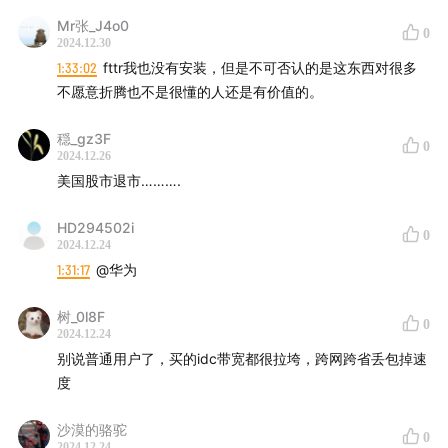
Mr张_J4o0
0
2024.12.30
1:33:02
fttr我也没有安装，但是不可否认的是这东西对很多
不愿意折腾也不是很懂的人还是有价值的。
穏_gz3F
0
2024.12.26
美国股市退市……….
HD294502i
0
2024.12.24
1:31:17
@华为
树_0l8F
0
2024.12.24
别说普通用户了，买的idc带宽都很拉垮，跨网跨省丢包掉速
度
沙漠的骆驼
0
2024.12.24