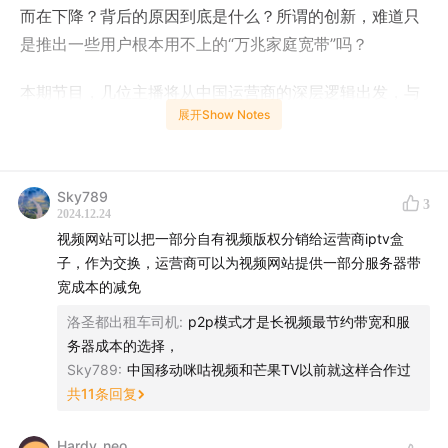
而在下降？背后的原因到底是什么？所谓的创新，难道只
是推出一些用户根本用不上的“万兆家庭宽带”吗？
本期节目，几位主播将从中国运营商的深层逻辑出发，与
展开Show Notes
你一起探讨这些问题背后的原因以及应对之道。
【本期主播】
Sky789
3
朱峰：「津津乐道播客网络」创始人，产品及技术专
2024.12.24
视频网站可以把一部分自有视频版权分销给运营商iptv盒
家。（微博：@zhufengme）
子，作为交换，运营商可以为视频网站提供一部分服务器带
高春辉：「科技乱炖」主播。“中国互联网站长第一
宽成本的减免
人”，科技、互联网领域的连续创业者。（微博：@高春
洛圣都出租车司机
:
p2p模式才是长视频最节约带宽和服
辉，微信公众号：老高的互联网杂谈）
务器成本的选择，
老韩：B站UP主“
老韩一米九
”，专注企业IT服务。
Sky789
:
中国移动咪咕视频和芒果TV以前就这样合作过
共
11
条回复
【制作团队】
Hardy_neo