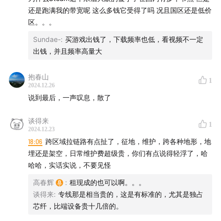
还是跑满我的带宽呢 这么多钱它受得了吗 况且国区还是低价
区。。。
Sundae-
:
买游戏出钱了，下载频率也低，看视频不一定
出钱，并且频率高量大
抱春山
1
2024.12.26
说到最后，一声叹息，散了
谈得来
1
2024.12.23
18:06
跨区域拉链路有点扯了，征地，维护，跨各种地形，地
埋还是架空，日常维护费超级贵，你们有点说得轻浮了，哈
哈哈，实话实说，不要见怪
高春辉
:
租现成的也可以啊。。。
谈得来
:
专线那是相当贵的，这是有标准的，尤其是独占
芯纤，比端设备贵十几倍的。