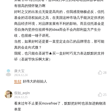
有很高的情怀魅力啊
监制：Zelin、Qianwen、Stella
好时之父的出发点无疑是高尚的，但我感觉物极必反，信托
基金的话语权如此之高，在美国这种市场几乎能决定供求的
实习研究员：佳麒、beibei、子萱
商品经济环境，对品牌发展有不利的影响。而且信托基金是
否自身内坚持住祖师爷的idea而会不会内部利益方产生分
运营：George
歧，也很难一锤子讲死。
当然，如果好时还是要一直坚定走自己的品牌理念，那可能
后期：沁茗
真的会走向式微？
我呢，也只能在圣诞节🎄买一盒好时巧克力表达默默的支持
商业内容策划：Nene
🤣（圣诞节快乐啊大家）
封面设计：饭团
康大宝
28
2024.12.24
商务合作
：声动早咖啡等节目商业合作持续招募中，点击
10:52
好伟大的创始人
链接直达
声动商务会客厅
，或者发送邮件至
假如_eqIn
business@shengfm.cn
联系我们；
25
2024.12.25
看来过年不止要买movefree了，默默把好时也添加进购物清
加入我们
：声动活泼正在寻找
商业化合作经理
、
播客节目
单里