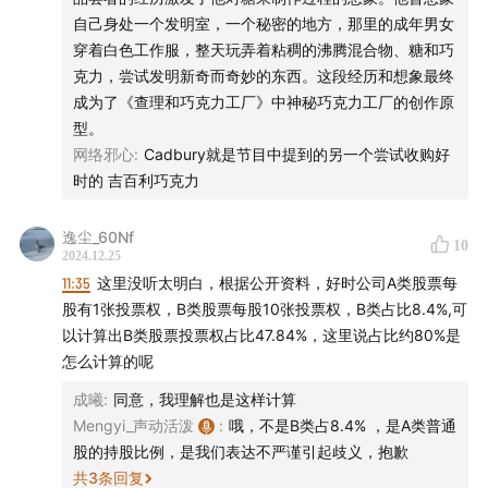
如果你喜欢我们的节目，欢迎
打赏
支持，或把我们的节
自己身处一个发明室，一个秘密的地方，那里的成年男女
目推荐给朋友
穿着白色工作服，整天玩弄着粘稠的沸腾混合物、糖和巧
克力，尝试发明新奇而奇妙的东西。这段经历和想象最终
成为了《查理和巧克力工厂》中神秘巧克力工厂的创作原
型。
网络邪心
:
Cadbury就是节目中提到的另一个尝试收购好
时的 吉百利巧克力
逸尘_60Nf
10
2024.12.25
11:35
这里没听太明白，根据公开资料，好时公司A类股票每
股有1张投票权，B类股票每股10张投票权，B类占比8.4%,可
以计算出B类股票投票权占比47.84%，这里说占比约80%是
怎么计算的呢
成曦
:
同意，我理解也是这样计算
Mengyi_声动活泼
:
哦，不是B类占8.4% ，是A类普通
股的持股比例，是我们表达不严谨引起歧义，抱歉
共
3
条回复