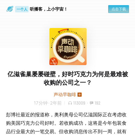
听播客，上小宇宙！
点击下载
一个人
旅行路上
亿滋雀巢屡屡碰壁，好时巧克力为何是最难被
收购的公司之一？
声动早咖啡
17分钟
·
2年前
113009
·
192
彭博社最近的报道称，奥利奥母公司亿滋国际正在考虑收
购美国巧克力公司好时。若收购成功，这将是今年包装食
品行业最大的一笔交易。但收购消息传出不到一周，就有