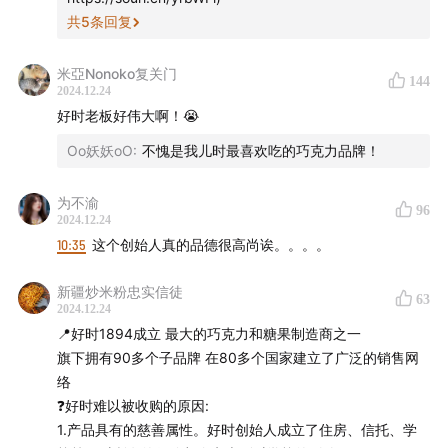
音！
共
5
条回复
本期节目由守护关节健康品牌MoveFree益节赞助播出
米亞Nonoko复关门
144
2024.12.24
美国专业关节健康品牌MoveFree益节隶属于有着80多年
好时老板好伟大啊！😭
历史的专业健康补剂公司Schiff，MoveFree的产品也是经
Oo妖妖oO
:
不愧是我儿时最喜欢吃的巧克力品牌！
过中国质量检验协会和美国FDA双重认证的100%的进口产
品，是国内外很多专业运动员的选择。不论你是有运动习
为不渝
96
2024.12.24
惯需要强健骨骼、还是久坐上班族需要缓解关节不适，
10:35
这个创始人真的品德很高尚诶。。。。
MoveFree的氨糖补剂都能为你的关节健康保驾护航，更
有强效修复的骨胶原，与氨糖协同加固关节软骨，
新疆炒米粉忠实信徒
63
Movefree的绿标瓶氨糖软骨素与白瓶骨胶原臻选礼盒作为
2024.12.24
📍好时1894成立 最大的巧克力和糖果制造商之一
新年专享，绿标瓶进行日常修复，小白瓶专攻加固，全面
旗下拥有90多个子品牌 在80多个国家建立了广泛的销售网
守护关节，2周就能感受明显缓解疼痛不适，也将成为年
络
节之际给到家人朋友的赠礼好选择！
❓好时难以被收购的原因:
1.产品具有的慈善属性。好时创始人成立了住房、信托、学
MoveFree x
声动早咖啡专属折扣领取方式：