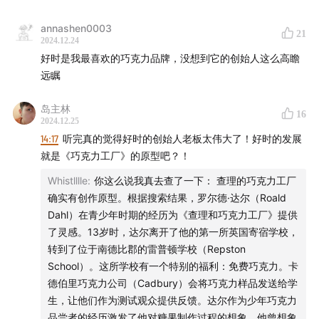
监制
的全职伙伴，以及
早咖啡内容实习生
，详情点击
招聘
入口
；
annashen0003
21
2024.12.24
好时是我最喜欢的巧克力品牌，没想到它的创始人这么高瞻
听众投稿
：如果你了解身边日常现象的背后原因，
欢迎投
远瞩
稿
，你的发现可能出现在节目中；
岛主林
成为会员
：如果你在节目中有所收获，认可好内容的价
16
2024.12.25
值，欢迎付费 365 元
成为会员
，你可以免费收听声动活泼
14:17
听完真的觉得好时的创始人老板太伟大了！好时的发展
付费内容，同时每周获得一封节目外的观察手记。
就是《巧克力工厂》的原型吧？！
Whistlllle
:
你这么说我真去查了一下： 查理的巧克力工厂
「用声音碰撞世界」
，声动活泼致力于为人们提供源源不
确实有创作原型。根据搜索结果，罗尔德·达尔（Roald
断的思考养料。
Dahl）在青少年时期的经历为《查理和巧克力工厂》提供
了灵感。13岁时，达尔离开了他的第一所英国寄宿学校，
我们还有这些播客：
声东击西
、
What's Next｜科技早
转到了位于南德比郡的雷普顿学校（Repston
知道
、
商业WHY酱
、
跳进兔子洞
&
跳进兔子洞第三季
School）。这所学校有一个特别的福利：免费巧克力。卡
（全新发布）
、
吃喝玩乐了不起
、
不止金钱
、
泡腾
德伯里巧克力公司（Cadbury）会将巧克力样品发送给学
生，让他们作为测试观众提供反馈。达尔作为少年巧克力
VC
、
反潮流俱乐部
品尝者的经历激发了他对糖果制作过程的想象。他曾想象