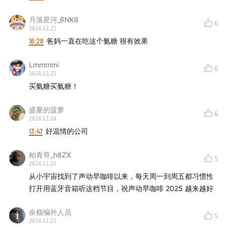
月落星河_6NK6
6
2024.12.25
16:28
爸妈一直在吃这个氨糖 很有效果
Lmmmmi
6
2024.12.25
买氨糖买氨糖！
盛夏的菠萝
6
2024.12.24
13:47
好温情的公司
柏青哥_h8ZX
5
2024.12.25
从小宇宙找到了声动早咖啡以来，每天周一到周五都习惯性
打开用蓝牙音箱听这档节目，祝声动早咖啡 2025 越来越好
余额编外人员
5
2024.12.25