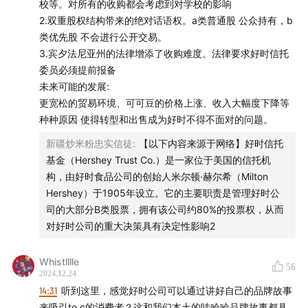
校等。对所有的收购都会考虑到对学校的影响
2.双重股权结构带来的绝对话语权。a类普通股 公众持有，b
1⃣️ 点击[专属链接](
sourl.cn
) 领取优惠券
类优先股 不会进行公开交易。
3.宾夕法尼亚州的法律增添了收购难度。法律要求好时信托
2⃣️ 淘宝搜索「MoveFree官方海外旗舰店」，找到客服报
委员必须提前报备
暗号“声动早咖啡”，获得专属链接下单
未来可能的发展:
更宽松的贸易环境、可可豆的价格上涨、收入大幅度下降等
3⃣️ 复制--淘口令：69🗝L6OV3zYtlWq《
s.tb.cn
HU9196
种种原因 使得转型和出售成为好时不得不面对的问题。
声动早咖啡
新疆炒米粉忠实信徒
:
【以下内容来源于网络】好时信托
基金（Hershey Trust Co.）是一家位于美国的信托机
构，由好时食品公司的创始人米尔顿·赫尔希（Milton
Hershey）于1905年设立。它的主要职责是管理好时公
司的大部分B类股票，拥有该公司约80%的投票权，从而
对好时公司的重大决策具有决定性影响2
主播
Whistlllle
Mengyi
56
2024.12.24
14:31
听到这里，感觉好时公司可以通过讲好自己的品牌故事
幕后制作
来吸引to c的消费者？这和我们本土的哇哈哈品牌故事都具