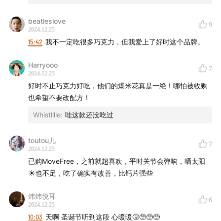
beatleslove
9
2024.12.25
15:42
我不一定吃很多巧克力，但我爱上了好时这个品牌。
Harryooo
7
2024.12.25
好时不止巧克力好吃，他们的爆米花真是一绝！哪怕被收购
也希望不要改配方！
Whistlllle
:
哇这款还没吃过
toutou儿
7
2024.12.25
已购MoveFree，之前就超喜欢，平时关节会弹响，晒太阳
☀️也不足，吃了确实有改善，比钙片强些
炜炜悦耳
6
2024.12.25
10:03
天啊 圣诞节听到这段 心暖暖🤧🥺🥺🥺