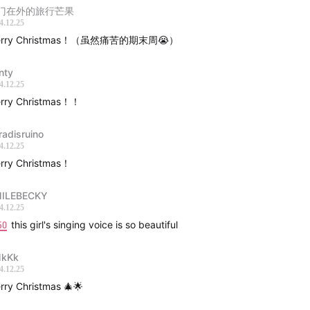
门在外的旅行芒果
4.12.25
erry Christmas！（虽然痛苦的期末周😭）
nty
4.12.25
rry Christmas！！
radisruino
4.12.25
rry Christmas！
ILEBECKY
4.12.25
50
this girl's singing voice is so beautiful
kKk
4.12.25
rry Christmas 🎄🌟