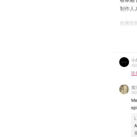
在本期
制作人J
你将听
Wence
Maso
绎，你还
Summe
小
Cast
202
13:
游》迷
魔
我们会一
202
演变小
Me
老人”
ep
唱一起
L