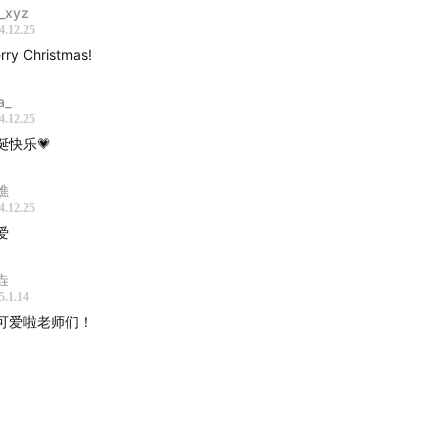
_xyz
4.12.25
rry Christmas!
a_
4.12.25
诞快乐💗
樵
4.12.25
爱
垚
5.1.14
可爱啦老师们！