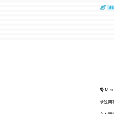
通
眼
🎅
Merr
录这期