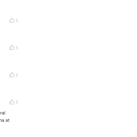
少不了各种
3
warmth
3
2
3
ral
 at