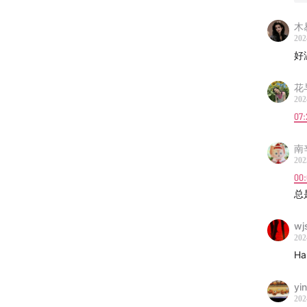
木
202
好
花
202
07:
南辛
202
00
总
[奥丁的八
wj
🎄本期
202
尼古拉斯（
Ha
其神马斯
Nosed
yi
202