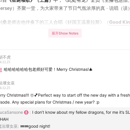
节目
《圣诞颂歌》（上篇）
中，《此处有龙》全员（主播包慧怡
ersey）齐聚一堂，为大家带来了节日气氛浓厚的真 · 说唱（误
到桑老师吉他伴奏下的三人合唱《好国王温塞拉斯》（
Good Ki
slas
）——这首经典圣诞颂歌的旋律来自13世纪归春曲，歌词由J
展开Show Notes
n Neale在19世纪填写。作为对古罗马和中世纪“颠倒的世界”母
会听到包老师即兴清唱版的《大海之下，夏日永存》（It's Alwa
r under the Sea），以及《卡斯特梅尔之雨》（The Rain of
胡不虎
ermere）——由于是真 · 酒后即兴而歌，因此一路忘词忘到君临
4.12.25
18
哈哈哈哈哈哈包老师好可爱！Merry Christmas!🎄
且海涵。
法壞女巫
起追溯从古罗马农神节（Saturnalia）到圣尼古拉斯纪念日的“
4.12.25
史，以及从北欧神奥丁到中世纪人口贩子，再到可口可乐吉祥物的
rry Christmas!!! ☃️💕Perfect way to start off the new day with a fresh
形象的变迁。故事的后半部分将在（下篇）中与另两首拉丁文圣诞
isode. Any special plans for Christmas / new year? :p
放出。
ucaSansone
:
I don’t know about my fellow dragons, for me it’s S
AHAH
魔法壞女巫
:
💤💤good night!