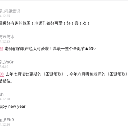
易_问题意识
4.12.25
温暖好有趣的氛围！老师们都好可爱！好！喜！欢！
与云与水
4.12.25
29
老师们的歌声也太可爱啦！温暖一整个圣诞节🎄🥰✨
_VsGr
5.6.19
:08
去年七月读狄更斯的《圣诞颂歌》，今年六月听包老师的《圣诞颂歌》
是错位。
腿神马Sleipnir, Tjängvide如尼石]
sh
中出现的龙族包括但不限于：克罗诺斯-萨杜恩（Kronos-Satur
4.12.28
St Nicholas），“袋子人”(el Humbre del Saco)，奥丁（O
ppy new year!
莱普尼尔（Sleipnir），拉雪橇的红鼻子麋鹿鲁道夫（Rudolf the
 Reindeer），迦太基的汉尼拔（Hannibal of Carthage），
ng_5Eb9
4.12.26