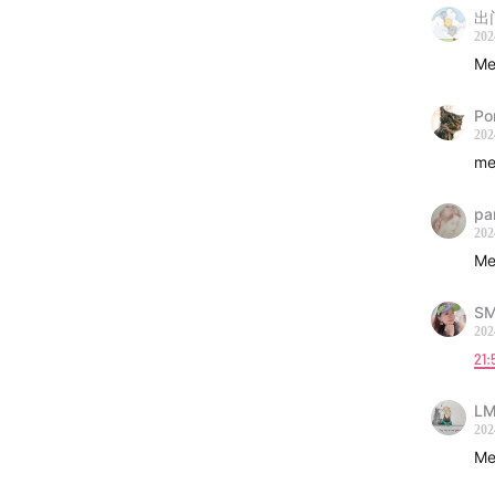
出
202
M
Po
202
me
pa
202
Me
SM
202
21:
LM
202
Me