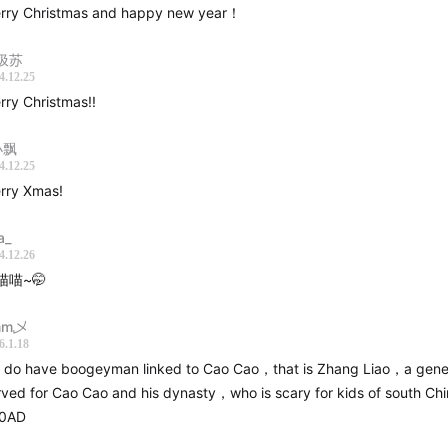
希琳公主（Princess Shireen），还有曹操（误）。当然，
rry Christmas and happy new year！
nta Claus！
圾苏
r is coming.
May this special episode bring you as much 
4.12.25
rry Christmas!!
 as it brought us!
小飘
主播： 包慧怡、桑阳、张泽熙
4.12.25
rry Xmas!
人： 张泽熙
a_
节目PPT由桑阳老师制作：
4.12.26
喵喵~🤭
mm乄
6.1.18
 do have boogeyman linked to Cao Cao，that is Zhang Liao，a gene
rved for Cao Cao and his dynasty，who is scary for kids of south China
0AD