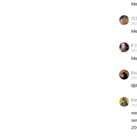
戏》中的
Me
版本的Sa
垃
🎅
Winte
202
Me
and joy
F
@本期
202
Me
@制作
Ev
🎄本期
202
喵
E
202
we
se
20