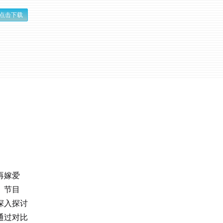
点击下载
再嫁爱
。节目
深入探讨
通过对比