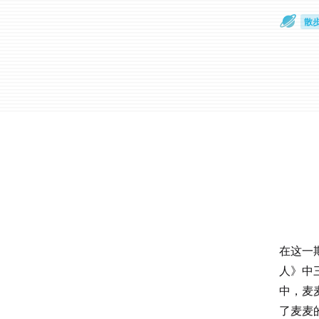
散
通
在这一
人》中
中，麦
了麦麦