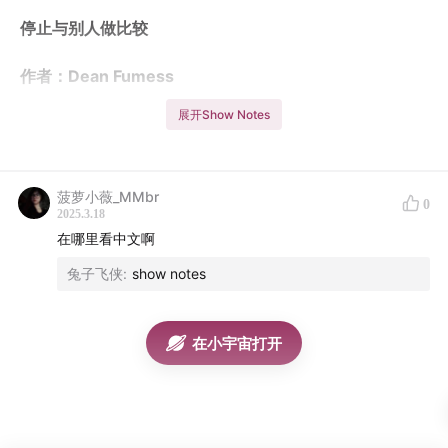
停⽌与别⼈做⽐较
作者：Dean Fumess
展开Show Notes
菠萝小薇_MMbr
0
2025.3.18
在哪里看中文啊
兔子飞侠
:
show notes
在小宇宙打开