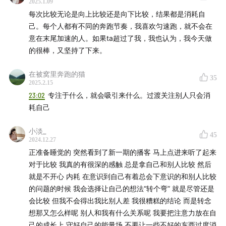
2025.1.09
每次比较无论是向上比较还是向下比较，结果都是消耗自
己。每个人都有不同的奔跑节奏，我喜欢匀速跑，就不会在
意在末尾加速的人。如果ta超过了我，我也认为，我今天做
的很棒，又坚持了下来。
在被窝里奔跑的猫
35
2025.2.15
23:02
专注于什么，就会吸引来什么。过渡关注别人只会消
耗自己
小淡_
45
2024.12.27
正准备睡觉的 突然看到了新一期的播客 马上点进来听了起来
对于比较 我真的有很深的感触 总是拿自己和别人比较 然后
就是不开心 内耗 在意识到自己有着总会下意识的和别人比较
的问题的时候 我会选择让自己的想法“转个弯” 就是尽管还是
会比较 但我不会得出我比别人差 我很糟糕的结论 而是转念
想那又怎么样呢 别人和我有什么关系呢 我要把注意力放在自
己的成长上 守好自己的能量场 不要让一些不好的东西过度消