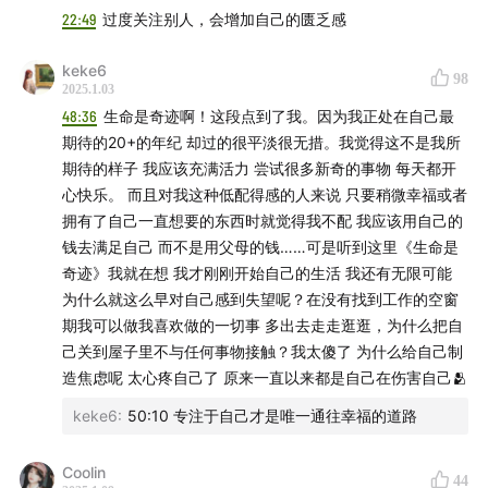
22:49
过度关注别人，会增加自己的匮乏感
39:58
让自己稀缺
keke6
47:00
年轻时该攒钱还是旅行
98
2025.1.03
48:36
生命是奇迹啊！这段点到了我。因为我正处在自己最
.
期待的20+的年纪 却过的很平淡很无措。我觉得这不是我所
期待的样子 我应该充满活力 尝试很多新奇的事物 每天都开
▪️主播：@谭立人
心快乐。 而且对我这种低配得感的人来说 只要稍微幸福或者
拥有了自己一直想要的东西时就觉得我不配 我应该用自己的
欢迎来我的其它【同名】平台找我玩：小红书｜微博｜微
钱去满足自己 而不是用父母的钱……可是听到这里《生命是
信公众号｜视频号｜抖音｜B站｜Instagram｜YouTube
奇迹》我就在想 我才刚刚开始自己的生活 我还有无限可能
为什么就这么早对自己感到失望呢？在没有找到工作的空窗
▪️以下渠道均可以收听到我的【播客】节目：
期我可以做我喜欢做的一切事 多出去走走逛逛，为什么把自
己关到屋子里不与任何事物接触？我太傻了 为什么给自己制
小宇宙｜苹果播客｜Spotify｜QQ音乐｜网易云音乐
造焦虑呢 太心疼自己了 原来一直以来都是自己在伤害自己🫂
keke6
:
50:10 专注于自己才是唯一通往幸福的道路
Coolin
44