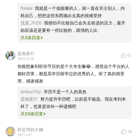
flalala
:
我就是一个低能量的人，就一直在关注别人，内
08:57
曾经，职场的收入比较带来心理不平衡
耗自己，想把这些东西抛出去真的很难坚持
浅浪_7hZ6
:
我很怕不比较自己会失去前进的压力，最开
10:16
高能量的人永远只关注自己的进步
始应该还是要有一些比较的，跟强的人比
共
3
条回复
14:31
过度研究别人的表现和危害
是南星吖
15:59
做博主，研究对标账号，不如做自己
97
2024.12.30
你能想象到听你节目的是个大专生嘛😂，感觉这个平台的人
18:33
有人是冲刺型选手，有人是耐力型选手
都好厉害，都是高学历留学过的优秀的人。听了真的很受
用，感谢感谢
22:35
过度关注别人，会强化你的匮乏感
Amber10y
:
学历不是一个人的底色
26:59
阅读、健身带来的掌控感和内驱力
是南星吖
:
努力提升学历吧，以前是不能选。现在考到本
科了，也算是弥补一种遗憾吧
30:39
我的两次闭关经验，专注的馈赠
共
20
条回复
35:41
如何做到精进自己
薛定谔的大橘
76
2025.1.07