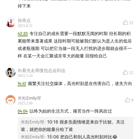
掉下来
你乖点
15
2025.8.21
43:20
专注自己的成长需要一段默默无闻的时期 但长期的积
累能带来显著成果 这段时期可能被我们默认为是人生的低谷
或者瓶颈期 可以把它当做一段无人打扰的进步期就会很不一
样 在某一天会汇聚成非常大的能量 回报给自己
向着光走再慢也总会到达
15
2025.5.24
14:47
频繁关注社交媒体，高光时刻是在伤害自己，迷失方向
米粒Emily呀
9
2025.2.09
04:04
以终为始的生活方式，痛苦当作一阵风吹过
米粒Emily呀
:
10:16 很多负面情绪是来自于比较。关注
谁，就把你的能量分给了谁
米粒Emily呀
:
15:06 把自己和别人高光时刻对比😂