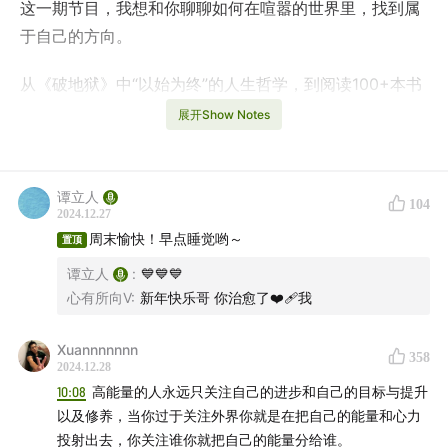
这一期节目，我想和你聊聊如何在喧嚣的世界里，找到属
于自己的方向。
从《破地狱》中“以始为终”的人生哲学，到阅读100+本书
带来的内驱力；从职场比较的心理不平衡，到做博主时的
展开Show Notes
迷茫与反思，我用自己的经历总结出：
过度关注别人，只
会强化你的匮乏感，而真正的掌控感来自于精进自己。
谭立人
104
这期节目是一份对自己的提醒，愿你更多地专注于自己的
2024.12.27
周末愉快！早点睡觉哟～
成长，在自己的节奏中走向一个更丰盈、更笃定的自己。
置顶
谭立人
:
💙💙💙
.
心有所向V
:
新年快乐哥 你治愈了❤️‍🩹我
01:50
《破地狱》提醒我以始为终去生活
Xuannnnnnn
358
2024.12.28
05:09
今年读了100+本书
10:08
高能量的人永远只关注自己的进步和自己的目标与提升
以及修养，当你过于关注外界你就是在把自己的能量和心力
06:13
生活在一个充满比较的时代
投射出去，你关注谁你就把自己的能量分给谁。