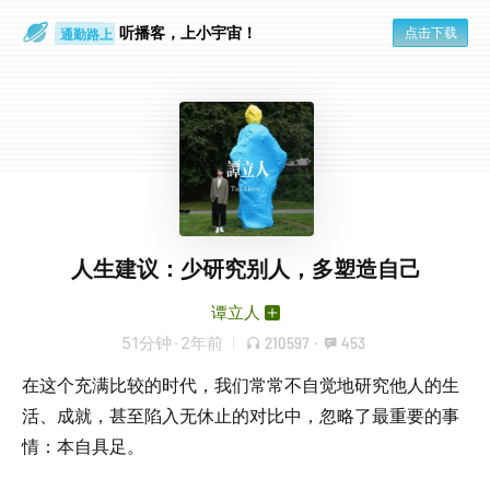
散步时
通勤路上
听播客，上小宇宙！
点击下载
人生建议：少研究别人，多塑造自己
谭立人
51分钟
·
2年前
210597
·
453
在这个充满比较的时代，我们常常不自觉地研究他人的生
活、成就，甚至陷入无休止的对比中，忽略了最重要的事
情：本自具足。