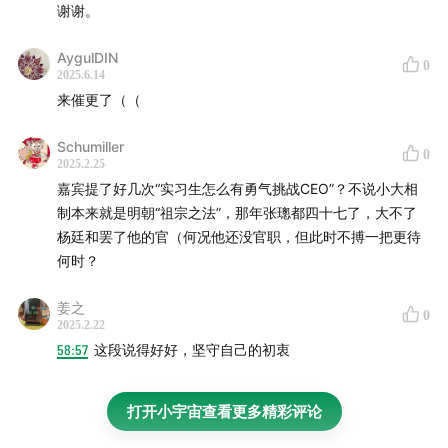
杖，受杖者一百八十多人，其中十七人被创死亡，另八
谢谢。
人编伍充军。
AygulDIN
“濮议论”与“人情论”：
“濮议论”由杨廷和提出，基于儒家
0
2025.6.14
的“大宗小宗”理论，他认为朱厚熜继位后，应当承接孝
来催更了（（
宗与武宗的宗统，成为大宗继承人。这一理论强调帝系
的传承，认为继位者应当入继大统，以孝宗为皇考，自
Schumiller
0
2025.2.25
己的父亲兴献王仅能称皇叔考。“人情论”则由张璁等大
嘉宾提了好几次“实习生怎么有勇气挑战CEO”？不说小大相
臣提出，他们强调朱厚熜继位时，应当继“统”不继“嗣”。
制本来就是明朝“祖宗之法”，那年张璁都四十七了，大不了
张璁通过《礼记》《仪礼》等儒家经典来反驳杨廷和的
杨廷和罢了他的官（何况他还没官职，但此时不搏一把更待
理论，认为杨的“濮议论”不符当下的礼法，并重新解释
何时？
《皇明祖训》和《武宗遗诏》中涉及的朱厚熜身份问
姜之
题。
0
2025.2.22
阳明心学：
由明代大儒王守仁发展的儒家理学。元代至
58:57
这段说得好好，坚守自己的初衷
明初以来流行的程颐、朱熹一派的理学强调格物以穷
理，王阳明则继承宋代陆九渊，强调“心即是理”，即最
打开小宇宙查看更多精彩评论
高的道理不需外求，而从自己心里即可得到，主张尊崇