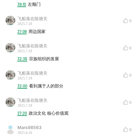
39:10
左顺门
50:37
战争、海运、思想创新：嘉靖朝何以成为明朝的转
捩点？
飞船落在陈塘关
0
2025.7.18
55:27
37:09
修订二十年前旧作，有什么新的思考？
周边国家
飞船落在陈塘关
——关键概念、作品、任务及拓展阅读——
0
2025.7.18
32:36
宗族组织的发展
《大礼议》：
尤淑君 著，广东人民出版社·万有引力，
2024
飞船落在陈塘关
0
《万历十五年》：
黄仁宇 著，生活·读书·新知三联书
2025.7.18
32:00
看到属于人的部分
店，1997
左顺门事变：
嘉靖三年（1524年）七月，因大礼议之
飞船落在陈塘关
0
争，护礼派群臣集体跪在左顺门外，大呼太祖高皇帝、
2025.7.18
孝宗皇帝，哭声震天。多次劝离无果后明世宗大怒，逮
27:20
政治文化 核心价值观
捕一百三十四人，八十六人待罪。左顺门事件五天后，
Mars98563
被逮捕的大臣受到了处罚：四品以上夺俸，五品以下受
0
2025.6.26