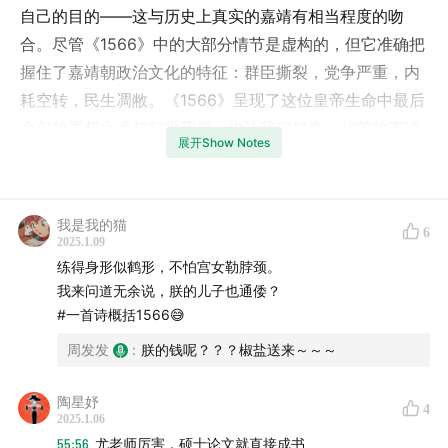
自己的目的——这与历史上真实的嘉靖有相当程度的吻
合。尽管《1566》中的大部分情节是虚构的，但它准确把
握住了嘉靖朝政治文化的特征：群臣撕裂，党争严重，内
耗空转，民生凋敝。《1566》呈现了这位皇帝生命中最后
六年的弄权之术与朝堂死局，也让我们好奇：此前的嘉靖
展开Show Notes
到底经历了什么，让天资聪颖的他划出了一道“高开低走”
的政治弧线，并就此扭转了明朝的政治文化？
我是我的猫
这些其实都离不开嘉靖在政治生涯早期遭遇的一次重大政
6
2025.1.09
治危机——“大礼议”。这位少年天子对这场认父危机的处
练得身形似鹤形，不怕宫女勒脖颈。
理，及其支持者与反对者的多番拉锯，对嘉靖个人和嘉靖
我来问道无余说，朕的儿子也通倭？
朝政治都产生了不可逆转的影响。本期节目的嘉宾是来自
#一首诗概括1566😅
浙江大学历史学系的副教授尤淑君，她关于“大礼议”的专
周发发
:
朕的钱呢？？？椒盐送来～～～
著《大礼议：嘉靖帝的礼制改革与皇权重塑》刚刚在广东
人民出版社修订再版。除了影视作品中集中表现的人物个
陶星妤
4
2025.1.06
性和利害冲突，从更宏观的视角综合分析，嘉靖朝为何会
55:56
尤老师厉害，硕士论文就直接成书