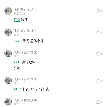
吗？
飞船落在陈塘关
20:46
天命转移与皇权塑造：为什么要耗费大量政治精力
0
2025.7.18
“争字眼”？
57:11
转变
23:04
伴随双方不断拉锯，嘉靖对礼法、经典和政治的认
飞船落在陈塘关
0
2025.7.18
知开始变化
53:25
重视 总体个体
26:23
从政治文化角度解读“大礼议”及其影响，与单纯的政
飞船落在陈塘关
0
治史或文化史有何不同？
2025.7.18
43:13
吏治败坏
32:26
宗族兴旺与“仁祖反正”：“大礼议”对民间社会和藩属
公论
国的影响
飞船落在陈塘关
0
2025.7.18
38:20
强权与暴力为何没让士大夫噤声，反而加剧了撕裂
40:33
打死 17 个 转折点
与党争？
飞船落在陈塘关
44:39
严嵩与海瑞：为何嘉靖朝“盛产”大奸臣、大清官？
0
2025.7.18