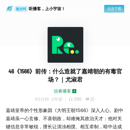
听播客，上小宇宙！
点击下载
散步时
通勤路上
46《1566》前传：什么造就了嘉靖朝的有毒官
场？｜尤淑君
信睿播客
63分钟
·
2年前
3782
·
33
嘉靖皇帝的个性形象因《大明王朝1566》深入人心。剧中
嘉靖虽一心玄修、不喜朝政，却难掩其政治天才：他对关
键信息非常敏锐，擅长让清浊相搅、相互牵制，暗中达成