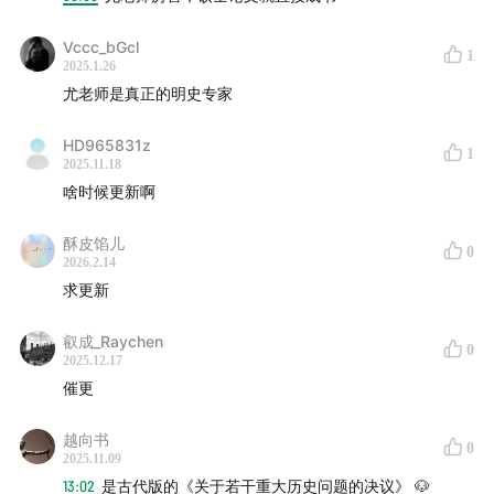
成为明朝的转捩点？“大礼议”又给民间社会和儒家文化圈
带来了哪些预料之外的后果？
Vccc_bGcl
1
2025.1.26
——本期嘉宾——
尤老师是真正的明史专家
尤淑君
浙江大学历史学系副教授
HD965831z
1
2025.11.18
啥时候更新啊
——本期节目您将听到——
酥皮馅儿
04:08
一部比《大明王朝1566》出道还早的“嘉靖学”作品
0
2026.2.14
求更新
07:36
少年天子的认爹危机：“大礼议”在议什么？
叡成_Raychen
0
10:44
从“以力服人”到“以理服人”：“大礼议”的两个阶段
2025.12.17
催更
14:22
在理论上力挺嘉靖的张璁一派是在搞学术投机吗？
越向书
0
2025.11.09
17:42
“人情论”压倒 “濮议论”，与当时阳明心学的流行有关
13:02
是古代版的《关于若干重大历史问题的决议》 🐶