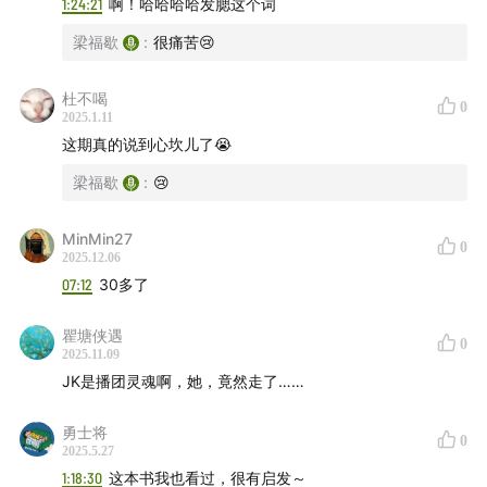
1:24:21
啊！哈哈哈哈发腮这个词
梁福歇
:
很痛苦😢
杜不喝
0
2025.1.11
这期真的说到心坎儿了😭
梁福歇
:
😢
MinMin27
0
2025.12.06
07:12
30多了
瞿塘侠遇
0
2025.11.09
JK是播团灵魂啊，她，竟然走了……
勇士将
0
2025.5.27
1:18:30
这本书我也看过，很有启发～