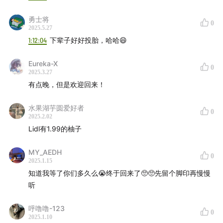
勇士将
0
2025.5.27
1:12:04
下辈子好好投胎，哈哈😄
Eureka-X
0
2025.3.27
有点晚，但是欢迎回来！
水果湖芋圆爱好者
0
2025.2.02
Lidl有1.99的柚子
MY_AEDH
0
2025.1.15
知道我等了你们多久么😭终于回来了🥺🥺先留个脚印再慢慢
听
呼噜噜-123
0
2025.1.10