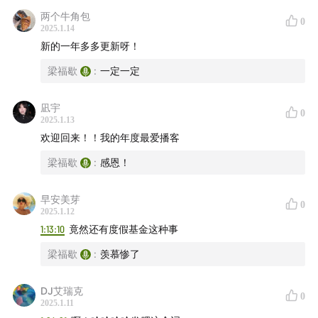
两个牛角包
0
2025.1.14
新的一年多多更新呀！
梁福歇
:
一定一定
凪宇
0
2025.1.13
欢迎回来！！我的年度最爱播客
梁福歇
:
感恩！
早安美芽
0
2025.1.12
1:13:10
竟然还有度假基金这种事
梁福歇
:
羡慕惨了
DJ艾瑞克
0
2025.1.11