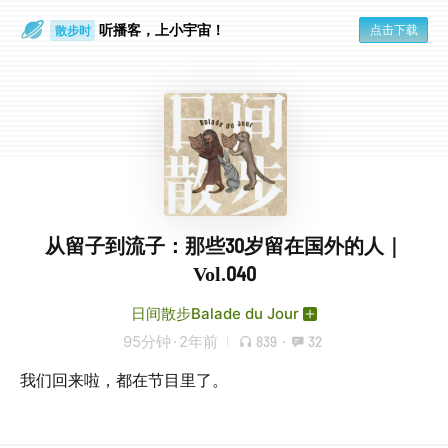
听播客，上小宇宙！
点击下载
散步时
通勤路上
从留子到流子：那些30岁留在国外的人｜
Vol.040
日间散步Balade du Jour
95分钟
·
2年前
839
·
32
我们回来啦，都在节目里了。