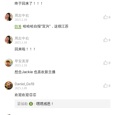
终于回来了！！！
周左中右
0
2025.1.10
01:16
哈哈哈自报“宜兴”，这很江苏
周左中右
0
2025.1.10
回来啦！！！
早安美芽
0
2025.1.10
想念Jackie 也喜欢新主播
Daniel_Gsf8
0
2025.1.09
欢迎欢迎👏👏
梁福歇
:
嘿嘿感恩！