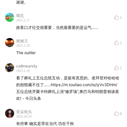
谢谢。
哦瓦
也欢迎加入我们的会员计划：
theamericanroulette.com
1
2025.1.17
政客口才社交很重要，当然最重要的是运气......
会员可以收到每周2-4封newsletter，可以加入会员社
群，参加会员活动，并享受更多福利。
姥姥王
2
2025.1.10
合作投稿邮箱：american.roulette.pod@gmail.com
The outlier
【时间轴 The When】
callmeandy
2
2025.1.10
看了葬礼上五位总统互动，是挺有意思的。老拜登对哈哈哈
00:30
美国国会众议院举行议长选举，共和党议员迈克·约
的怨恨藏不住了……https://m.toutiao.com/is/iyVv3DHm/
翰逊（Mike Johnson）以218票赞成的投票结果成功连任
五位总统齐聚卡特葬礼上演“修罗场”,奥巴马和特朗普相谈甚
欢! - 今日头条
11:31
卡特：历史转折中的领导人？历史转折期的复杂政治
遗产探讨
亚朵枕头
0
2025.10.19
20:05
卡特的政治生涯与1976年总统大选分析
有些事 确实是罪在当代 功在千秋