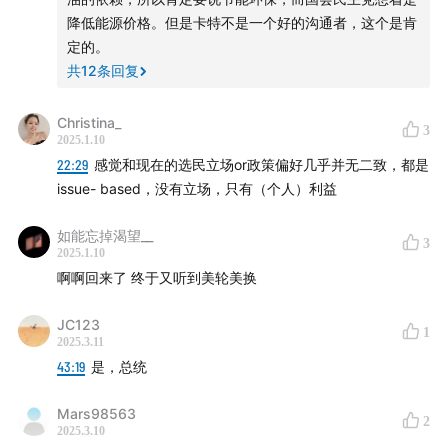
降低能源价格。但是卡特不是一个好的沟通者，这个是肯
定的。
共
12
条回复
Christina_
3
2025.1.10
22:29
感觉和现在的选民立场or政策偏好几乎并无二致，都是
issue- based，没有立场，只有（个人）利益
如能忘掉渴望__
3
2025.1.10
啊啊回来了 终于又听到美轮美换
JC123
1
2025.3.11
43:19
是，总统
Mars98563
2
2025.3.10