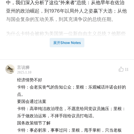
中，我们深入分析了这位“外来者”总统：从他早年在佐治
亚州的政治崛起，到1976年以局外人之姿赢下大选；从他
与国会复杂的互动关系，到其充满争议的总统任期。
为什么卡特会被称为美国第一位新自由主义总统？他那些
在当时备受质疑的外交决策，为何在今天被认为富有远
展开Show Notes
见？面对能源危机和高通胀，卡特政府的应对措施为何屡
屡受挫？在民主党从新政联盟向新自由主义转型的过程
中，这位来自南方的政治家又扮演了怎样的角色？让我们
言说狮
11
2025.1.10
通过这期节目重新认识这位被过度符号化和简单化的美国
经济情势不好
总统。
卡特：会老实丧气的告知公众；里根：乐观喊话许诺会好的
点。
本期节目由美轮美换和看理想联合制作，欢迎在看理想订
要国会通过法案
阅《美国大选与世界转向》节目：
www.vistopia.com.cn
卡特：高举纯洁政治理念，不愿意给同党议员施压；里根：
乐于做政治运筹，不择手段给议员打电话。
【支持我们】
国务政策细节了解
卡特：事必躬亲，事事过问；里根，甩手掌柜，只当老板