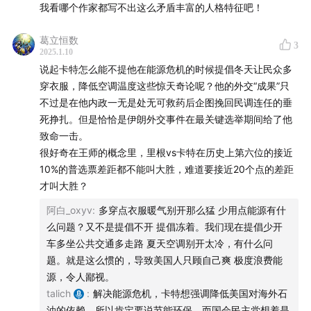
如果喜欢这期节目并希望支持我们将节目继续做下去：
我看哪个作家都写不出这么矛盾丰富的人格特征吧！
欢迎在看理想订阅收听《美国大选与世界转向》节目：
葛立恒数
3
2025.1.10
www.vistopia.com.cn
说起卡特怎么能不提他在能源危机的时候提倡冬天让民众多
穿衣服，降低空调温度这些惊天奇论呢？他的外交“成果”只
不过是在他内政一无是处无可救药后企图挽回民调连任的垂
死挣扎。但是恰恰是伊朗外交事件在最关键选举期间给了他
致命一击。
很好奇在王师的概念里，里根vs卡特在历史上第六位的接近
10%的普选票差距都不能叫大胜，难道要接近20个点的差距
才叫大胜？
阿白_oxyv
:
多穿点衣服暖气别开那么猛 少用点能源有什
么问题？又不是提倡不开 提倡冻着。我们现在提倡少开
车多坐公共交通多走路 夏天空调别开太冷，有什么问
题。就是这么惯的，导致美国人只顾自己爽 极度浪费能
源，令人鄙视。
talich
:
解决能源危机，卡特想强调降低美国对海外石
油的依赖，所以肯定要说节能环保，而国会民主党想着是