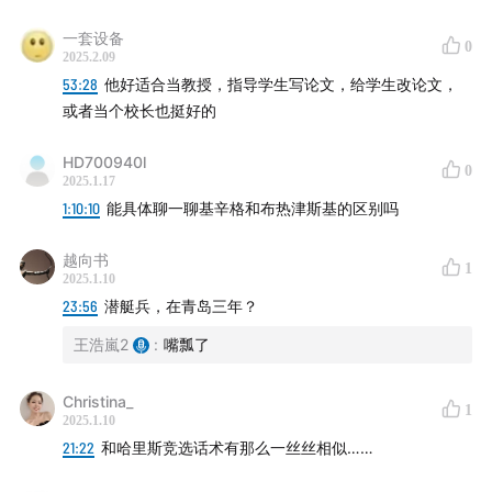
42:47
内政：入住白宫，依然是局外人？外来者的形象和
一套设备
0
2025.2.09
政治理念
53:28
他好适合当教授，指导学生写论文，给学生改论文，
或者当个校长也挺好的
47:58
卡特与里根政策风格对比及卡特执政的得失分析
HD700940l
01:04:49
外交：成就与困境，从戴维营协议到人质危机
0
2025.1.17
1:10:10
能具体聊一聊基辛格和布热津斯基的区别吗
01:23:28
1980年美国大选卡特因何败选？
越向书
1
【我们是谁】
2025.1.10
23:56
潜艇兵，在青岛三年？
美轮美换是一档深入探讨当今美国政治的中文播客。
王浩嵐2
:
嘴瓢了
我们的主播和嘉宾：
Christina_
1
2025.1.10
Talich：美国政治和文化历史爱好者
21:22
和哈里斯竞选话术有那么一丝丝相似……
王浩岚：美国政治爱好者，岚目公众号主笔兼消息二道贩