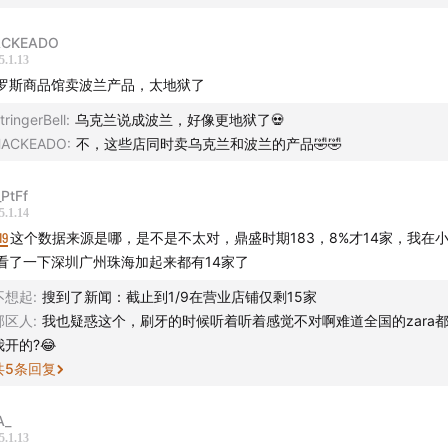
计：饭团
ACKEADO
5.1.13
作
：声动早咖啡等节目商业合作持续招募中，点击链接直达
声动
罗斯商品馆卖波兰产品，太地狱了
或者发送邮件至
business@shengfm.cn
联系我们；
tringerBell
:
乌克兰说成波兰，好像更地狱了💀
HACKEADO
:
不，这些店同时卖乌克兰和波兰的产品🤣🤣
们
：声动活泼正在寻找
商业化合作经理
、
播客节目监制
的全职伙
内容实习生
，详情点击
招聘入口
；
PtFf
5.1.14
稿
：如果你了解身边日常现象的背后原因，
欢迎投稿
，你的发现
19
这个数据来源是哪，是不是不太对，鼎盛时期183，8%才14家，我在
中；
看了一下深圳广州珠海加起来都有14家了
不想起
:
搜到了新闻：截止到1/9在营业店铺仅剩15家
员
：如果你在节目中有所收获，认可好内容的价值，欢迎付费 36
郊区人
:
我也疑惑这个，刷牙的时候听着听着感觉不对啊难道全国的zara
，你可以免费收听声动活泼付费内容，同时每周获得一封节目外
我开的?😂
共
5
条回复
音碰撞世界」
，声动活泼致力于为人们提供源源不断的思考养料
A_
5.1.13