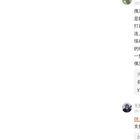
202
俄
是
打
主播
连
现
Mengyi
的
一
幕后制
俄
监制：Ze
实习研究
运营：G
无
202
后期：
08:
支
商业内容