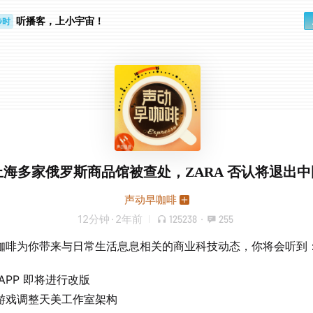
步时
听播客，上小宇宙！
勤路上
上海多家俄罗斯商品馆被查处，ZARA 否认将退出中
声动早咖啡
12分钟
·
2年前
125238
·
255
咖啡为你带来与日常生活息息相关的商业科技动态，你将会听到
APP 即将进行改版
游戏调整天美工作室架构