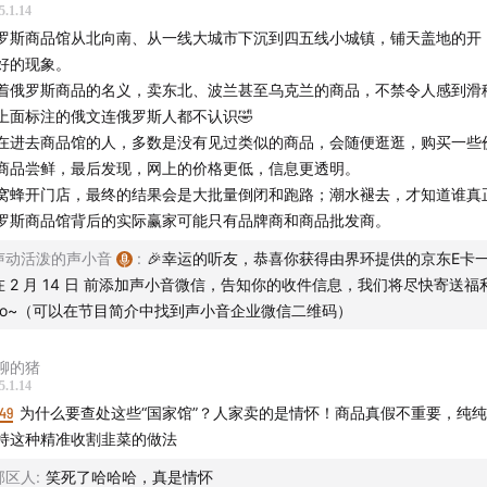
5.1.14
罗斯商品馆从北向南、从一线大城市下沉到四五线小城镇，铺天盖地的开
好的现象。
着俄罗斯商品的名义，卖东北、波兰甚至乌克兰的商品，不禁令人感到滑
上面标注的俄文连俄罗斯人都不认识🤣
在进去商品馆的人，多数是没有见过类似的商品，会随便逛逛，购买一些
商品尝鲜，最后发现，网上的价格更低，信息更透明。
窝蜂开门店，最终的结果会是大批量倒闭和跑路；潮水褪去，才知道谁真
作
罗斯商品馆背后的实际赢家可能只有品牌商和商品批发商。
lin、Qianwen、Stella
声动活泼的声小音
:
🎉幸运的听友，恭喜你获得由界环提供的京东E卡
在 2 月 14 日 前添加声小音微信，告知你的收件信息，我们将尽快寄送福
员：佳麒、beibei
yo~（可以在节目简介中找到声小音企业微信二维码）
eorge
聊的猪
5.1.14
沁茗
49
为什么要查处这些“国家馆”？人家卖的是情怀！商品真假不重要，纯
持这种精准收割韭菜的做法
策划：Nene
郊区人
:
笑死了哈哈哈，真是情怀