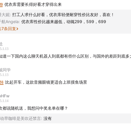
还有这些播客：
声东击西
、
What's Next｜科技早知道
、
商业WH
19
优衣库需要长得好看才穿得出来
兔子洞
&
跳进兔子洞第三季（全新发布）
、
吃喝玩乐了不起
、
不
潘大妮
:
打工人求什么好看，优衣库轻便耐穿性价比友好，喜欢！
VC
、
反潮流俱乐部
子航Angela
:
优衣库性价比越来越低，动辄299，599，699
你喜欢我们的节目，欢迎
打赏
支持，或把我们的节目推荐给朋友
共
7
条回复
棯
5.1.13
知道一下国内这么聊天机器人到底都有些什么区别，与国外的差距到底多
戴同学
5.1.13
36
比起开车，这款音频眼镜更适合上班摸鱼场景
oHFw
5.1.14
次都说随机送，我想问中奖名单在哪？
X动早咖啡是美吹还禁言
:
没有