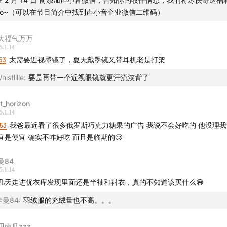
yo~（可以在节目简介中找到声小音企业微信二维码）
大福气万万
5.1.14
53
太需要近视墨镜了，夏天戴墨镜又带耳机老是打架
histlllle
:
要是再带一个近视眼镜就更汗流浃背了
st_horizon
5.1.14
:53
我爸最近看了很多俄罗斯巧克力糖果的广告 我说不会好吃的 他没理
宜是便宜 确实不咋好吃 而且是临期的🥲
曼84
5.1.14
几天走进优衣库发现里面还是半袖和衬衣，真的不知道该买什么😅
卡曼84
:
羽绒服的充绒量也不高。。。
贝南瓜zzz