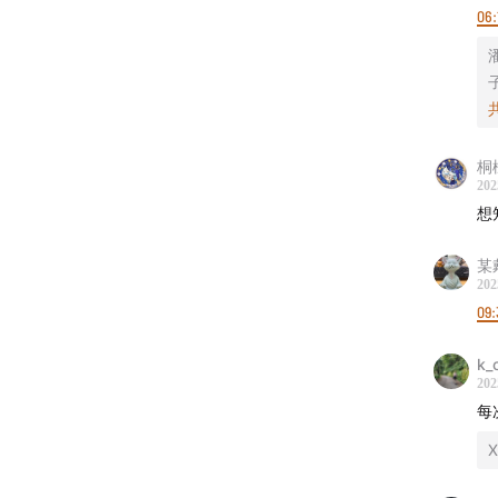
我们
06:
跳进
泡腾 
如果
桐
202
想
某
202
09:
k_
202
每