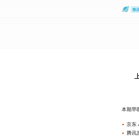
散
通
本期早
京东 
腾讯