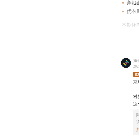
奔驰
优衣
本期还有
听！
如果你
频的神
声
容易打
202
合跟人
置
京
戴起来
尚又修
对
这
界环A
镜也是
礼选界
送爸妈