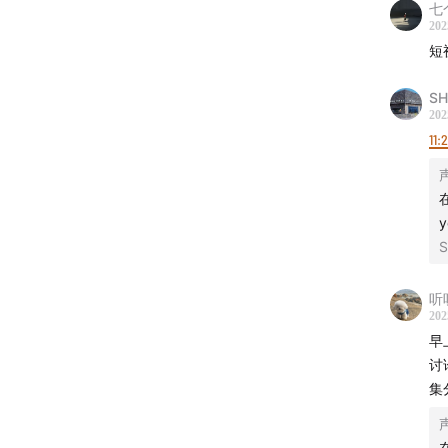
七
202
短
SH
202
11:
S
听
202
早
讨
集