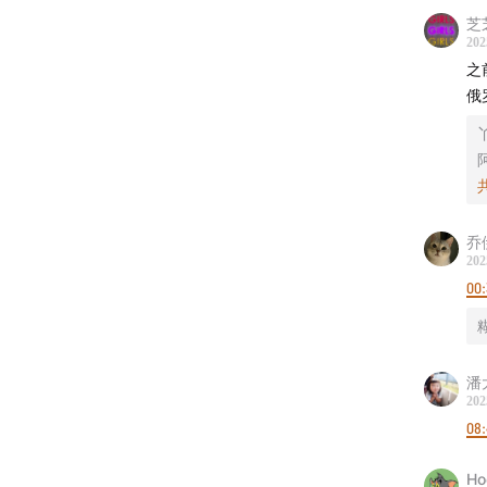
非常合
芝
接
下单
202
一对。
之
俄
乔
202
00
潘
202
08
Ho