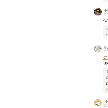
封面设
H
202
商务合
俄
客厅
，
S
加入我
早咖啡
旻_
202
听众投
07:
在节目
便
成为会
为会员
记。
「用声
IN
202