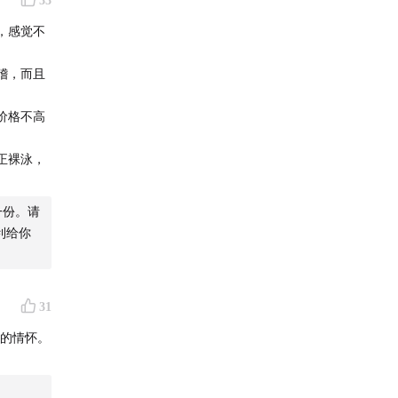
33
，感觉不
稽，而且
价格不高
正裸泳，
一份。请
利给你
31
纯的情怀。