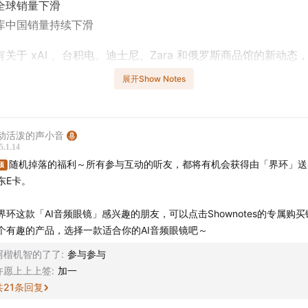
全球销量下滑
库中国销量持续下滑
关于 xAI 、台积电、迪士尼、Zara 和俄罗斯商品馆的新动态
展开Show Notes
还没想好过年送自己、送爸妈什么礼物，界环AI音频眼镜是随时
器，也是送到爸妈心里的年度好物。假期返乡或者在家玩手机，
动活泼的声小音
扰身边的人，蓝牙耳机久戴耳朵不舒适，戴上耳夹、挂耳式耳机
5.1.14
交谈显得有距离感。界环AI音频眼镜是眼镜的形态，30.7g 超轻
随机掉落的福利～所有参与互动的听友，都将有机会获得由「界环」送
顶
东E卡。
像普通眼镜一样舒适，定制镜片也能满足近视的需求，16 种镜
颜，近视用户还可以单独配镜片使用。
界环这款「AI音频眼镜」感兴趣的朋友，可以点击Shownotes的专属购
个有趣的产品，选择一款适合你的AI音频眼镜吧～
I音频眼镜是由小米生态链公司蜂巢科技出品，之前的两代 MIJIA
阿楷机智的了了
:
参与参与
他们的产品，深厚的产品研发经验确保了可靠的质量。界环“新”
许愿上上上签
:
加一
环。如果你和家人都是近视用户, 春节前想送自己一个数码好物
共
21
条回复
眼前一亮的“新”礼物，都可以选择界环 AI 音频眼镜，最主要的