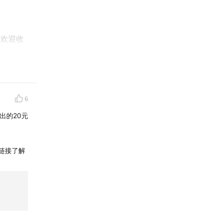
，欢迎收
随地听音
外放声音
6
在某些场
设计，佩
出的20元
框款款时
买链接了解
 音频眼
礼季，送
，或者是
是它价格