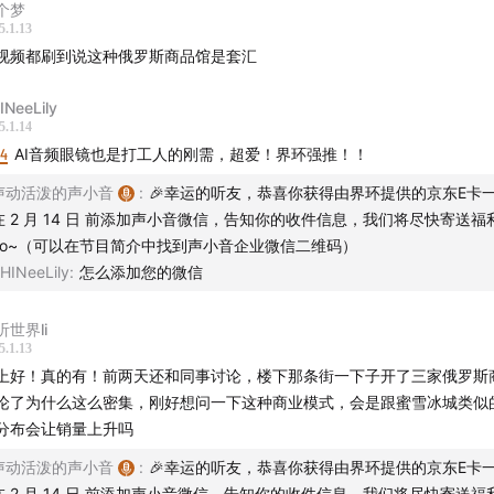
个梦
5.1.13
视频都刷到说这种俄罗斯商品馆是套汇
INeeLily
5.1.14
24
AI音频眼镜也是打工人的刚需，超爱！界环强推！！
声动活泼的声小音
:
🎉幸运的听友，恭喜你获得由界环提供的京东E卡
在 2 月 14 日 前添加声小音微信，告知你的收件信息，我们将尽快寄送福
yo~（可以在节目简介中找到声小音企业微信二维码）
HINeeLily
:
怎么添加您的微信
听世界li
5.1.13
上好！真的有！前两天还和同事讨论，楼下那条街一下子开了三家俄罗斯
论了为什么这么密集，刚好想问一下这种商业模式，会是跟蜜雪冰城类似
分布会让销量上升吗
声动活泼的声小音
:
🎉幸运的听友，恭喜你获得由界环提供的京东E卡
在 2 月 14 日 前添加声小音微信，告知你的收件信息，我们将尽快寄送福