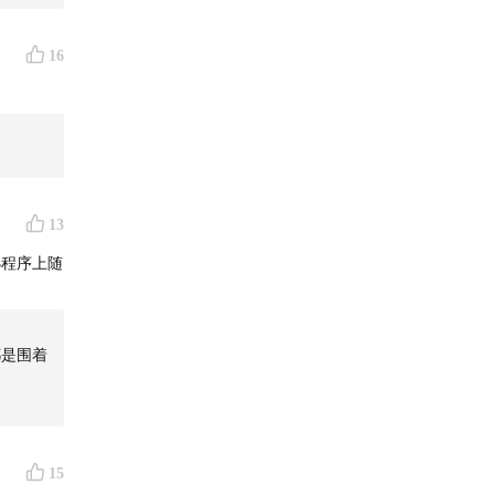
16
商务会
伴，以及
13
可能出现
小程序上随
5 元
成
都是围着
的观察手
。
15