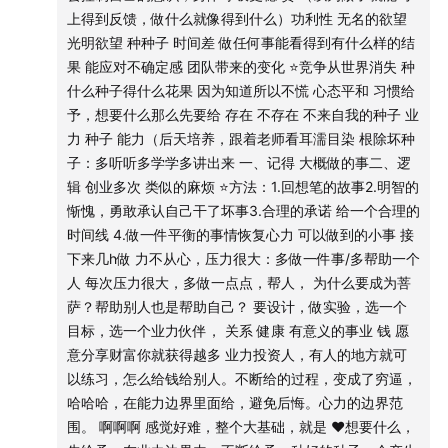
上得到反馈，做什么就像得到什么）功利性 无名的欲望
光明欲望 种种子 时间差 做任何事能看得到有什么样的结
果 能应对不确定感 团队带来的变化 ⭐竞争从世界消失 种
什么种子得什么花果 因为知道所以不慌 心态平和 习惯给
予，想要什么那么先要给 存在 不存在 不来自我的种子 业
力 种子 能力（后天培养，跟着老师看耳濡目染 根除坏种
子：多听听多学学多讲出来 一、记得 大概做的事二、逻
辑 创业多次 类似的麻烦 ⭐方法：1.回想笔的故事2.明智的
惭愧，勇敢承认自己干了坏事3.合理的承诺 给一个合理的
时间线 4.做一件平衡的事情恢复心力 可以做到的小事 接
下来几h做 力不从心，压力很大：多做一件事/多帮助一个
人 每次压力很大，多做一点点，帮人， 为什么要成为菩
萨？帮助别人也是帮助自己？ 要设计，做实验，选一个
目标，选一个业力伙伴， 关系 健康 有意义的事业 钱 愿
意分享财富你就获得越多 业力投资人，有人的地方就可
以练习，怎么给钱给别人。不断给的过程，变成了穷逼，
哈哈哈，在能力边界里面给，避免后悔。心力的边界范
围。 啊啊啊 感觉好难，整个大基础，就是 ❤️想要什么，