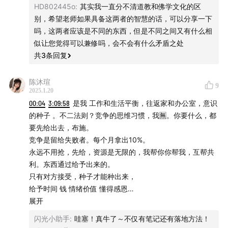
也不懂得应该怎么正确看待；明年的整体规划是想传扬并普
HD802445o
:
其实我一直分不清道教和佛学文化的区
及一些文化知识，让大家更加清晰的了解自己，了解被人遗
别，希望老师如果具备这两者的智慧的话，可以分享一下
忘的传统文化知识，减少当代人的一些精神焦虑。
吗，这两者应该是不同的东西，但是不同之间又有什么相
似让您觉得可以兼修吗，会不会有什么矛盾之处
24年听完之前那期节目，在做新年计划时，把种种子变成
共
3
条回复
2025年的年度关键词。但当时还有些迷茫，有些不知道该如
何进行下一步，最新的这期节目，让我更加理解“舍得”两个
陈沐瑄
9
字，要把自己先给出去，才有可能会收获到回报，一下觉得
2025.1.20
自己变得很富有，坦然了很多～现在更加坚定选择即将要走
00:04
3:09:58
是我 工作和生活平衡，往返家和办公室，意识
的这条路，给了自己很大的信心，谢谢斯斯，谢谢陈唐老
的种子 。不二法则？竞争的思维习惯，我🈚。你要什么，都
师，谢谢友友们～～一起加油！！[爱心][爱心]
要先给出去，布施。
竞争是留给失败者。每个月拿出10%。
永远不用抢，先给，资源是无限的，我帮你你帮我，互帮共
利。东西通过给予出来的。
只有对方接受，种子才能种出来，
给予时间 钱 情绪价值 懂得感恩
通过幸福的道路是幸福的
展开
通过成功的道路是愉悦的
闪光小助手
:
哇塞！真牛了～不仅有笔记还有落地方法！
学会控制自己的意识，身体呼吸更稳