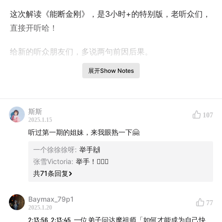
这次解读《能断金刚》，是3小时+的特别版，老听众们，
直接开听哈！
给新的听众朋友们，多说两句前因后果。
展开Show Notes
4个月之前，我和@陈唐 录了第一期的
“种子法则”
。
没想到直接冲上了微博的音频TOP1，接近100万的播放，
斯斯
还获得微博年度爆款音频单集🏆
107
2025.1.15
听过第一期的姐妹，来我眼熟一下🤗
当时，我们在结尾留了两个小尾巴：
一个徐徐徐呀
:
举手🙌
一个是建议大家，实践一下笔的故事，回来告诉我们，有
张雪Victoria
:
举手！🙋🏻‍♀️
共
71
条回复
没有神奇的新体验？
第二个是再次重聚的时候，会给你们开讲，如何消弭坏种
Baymax_79p1
77
2025.1.20
子👀
2:13:56
2:13:45
一位弟子问达摩祖师「如何才能成为自己快