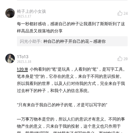
📝
本期播客你将会听到：
椅子上的小女孩
24
02:03
为什么说年轻人更适合学习能断金刚
2025.1.17
每一秒都好感动，感谢自己的种子让我遇到了斯斯听到了这
13:26
上山下海以外，还有第三条修行的路？
样高品质又很落地的分享
闪光小助手
:
种自己的种子开自己的花～感谢你
26:49
啥是“不二法则”？金刚经几千年前就说透了
1To13
32:40
通往幸福的道路本身也应该是幸福的
20
2025.1.18
1:20:18
小狗看到的“笔”是玩具，人看到的“笔”，是写字工具。
41:11
种子法则：无所求便满载而归
笔本身是“空”的，它存在的意义，来自于不同的意识投射。
所以我看到的世界，以及人们对待我的方式，完全来自于我
53:28
看见“种子的时间差”之后，人生有了笃定感
过去种下的种子，和我个人的信念系统。
01:03:26
不要在找那辆不存在的汽车
“只有来自于我自己的种子的笔，才是可以写字的”
01:11:29
种子法则：商业现象背后更深的逻辑
—万事万物本是空的，所以人们的意识才有意义。不同的事
物产生的意义，只来自于我的投射，这个意义也只作用于
01:20:29
怎么消除“坏种子”？