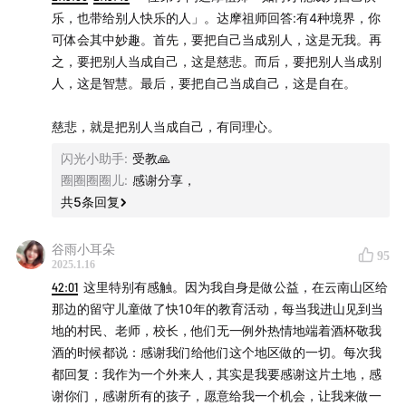
乐，也带给别人快乐的人」。达摩祖师回答:有4种境界，你
可体会其中妙趣。首先，要把自己当成别人，这是无我。再
之，要把别人当成自己，这是慈悲。而后，要把别人当成别
人，这是智慧。最后，要把自己当成自己，这是自在。
慈悲，就是把别人当成自己，有同理心。
闪光小助手
:
受教🙏
圈圈圈圈儿
:
感谢分享，
共
5
条回复
谷雨小耳朵
95
2025.1.16
25年的开年，我们如约迎来了第二期，特别长，但是特别
42:01
这里特别有感触。因为我自身是做公益，在云南山区给
完整。
那边的留守儿童做了快10年的教育活动，每当我进山见到当
地的村民、老师，校长，他们无一例外热情地端着酒杯敬我
我在剪辑的时候发现，这次的状态，也更加松弛了。
酒的时候都说：感谢我们给他们这个地区做的一切。每次我
都回复：我作为一个外来人，其实是我要感谢这片土地，感
其实，​《能断金刚》这本书，是在翻译古老的智慧《金刚
谢你们，感谢所有的孩子，愿意给我一个机会，让我来做一