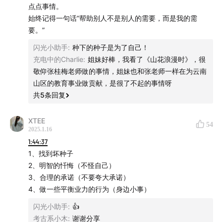
经》，我在第一次录制的时候，也有过很多很多的担心。
点点事情。
始终记得一句话“帮助别人不是别人的需要，而是我的需
​面对年轻女性，讲“空性”和“种子”，会不会太老派，太玄学
要。”
了啊？
闪光小助手
:
种下的种子是为了自己！
充电中的Charlie
:
姐妹好棒，我看了《山花浪漫时》，很
​这一代年轻人，会不会更喜欢上来就干实事、拿结果？
敬仰张桂梅老师做的事情，姐妹也和张老师一样在为云南
山区的教育事业做贡献，是很了不起的事情呀
数据已经打消了我的顾虑，甚至，这期的视频版也成为了
共
5
条回复
视频号的爆款内容，所以赶紧把陈唐从国外抓回来，继续
开播！
XTEE
54
2025.1.16
新朋友一定会好奇，​传承千年的经典，到底怎么用在商业
1:44:37
和创业上？
1、找到坏种子
2、明智的忏悔（不怪自己）
真的有不内卷，不竞争的赚钱法则吗？
3、合理的承诺（不要夸大承诺）
4、做一些平衡业力的行为（身边小事）
为什么分享、布施和给予，才能更高效率的获得我们想要
闪光小助手
:
👍
的东西？
考古系小木
:
谢谢分享