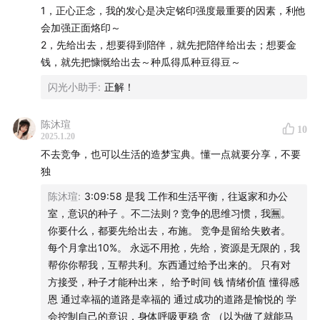
运营：
欢子
1，正心正念，我的发心是决定铭印强度最重要的因素，利他
会加强正面烙印～
🎧【关于给女孩的商业第一课】
2，先给出去，想要得到陪伴，就先把陪伴给出去；想要金
钱，就先把慷慨给出去～种瓜得瓜种豆得豆～
「给女孩的商业第一课」是一档站在女性视角，思考和对
闪光小助手
:
正解！
话的商业系列。过去很多女孩在这档节目的影响下，有了
赚钱的勇气与野心。今年，我也会继续对谈更多造富者、
陈沐瑄
10
企业家、操盘手、自媒体人等，与各行各业的商业精英交
2025.1.20
流真正适合普通女孩学习的心法。毕竟在这里，赚钱才是
不去竞争，也可以生活的造梦宝典。懂一点就要分享，不要
独
正经事。如果你喜欢这档节目，欢迎关注「@闪光少女斯
斯」，随机掉落更多视频版商业内容。愿我们都能在商业
陈沐瑄
:
3:09:58 是我 工作和生活平衡，往返家和办公
室，意识的种子 。不二法则？竞争的思维习惯，我🈚。
的浪潮里，成就自己。
你要什么，都要先给出去，布施。 竞争是留给失败者。
每个月拿出10%。 永远不用抢，先给，资源是无限的，我
帮你你帮我，互帮共利。东西通过给予出来的。 只有对
方接受，种子才能种出来， 给予时间 钱 情绪价值 懂得感
恩 通过幸福的道路是幸福的 通过成功的道路是愉悦的 学
会控制自己的意识，身体呼吸更稳 贪 （以为做了就能马