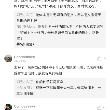
我。我用“笔”写字，笔对我有了书写的意义，而对狗没有；
狗叼着“笔”玩，“笔”对小狗有了娱乐意义，而对我没有。
01:32:50
什么人会适合接触古老智慧？
闪光小助手
:
物体本身并无固有的意义，所以意义来源于
01:42:22
压力很大的时候该做什么？
意识的投射吧
加油呀Mona
:
物质世界一样的情况下，不同的人感受到的
1:52:20
top 7 的好种子：什么是真正的好种子？
可能完全不一样的，每种意识是自我意识的投射。这是
空？
02:06:16
做什么会销毁好种子？
共
5
条回复
02:10:44
古老的智慧是如何定义嫉妒的？
Hdhdhdhhxb
19
2025.1.16
02:20:28
怎么获得真正的领导力？
太好了，感谢自己的好种子可以听闻到这一期，也感谢斯斯
感谢陈唐老师，成就听众的福报
02:36:52
经典如何解读“财富自由”？
闪光小助手
:
你的种子好厉害👍
小知在努力
:
妈呀一下提醒我要去分享，分享给朋友，分
✨本期嘉宾：
享到朋友圈
陈唐（StanleyChen）：
格西麦克·罗奇老师中文首席翻
Quincyyyyyy
23
译、金刚商学院国际导师、美国钻石山中心董事、未来金