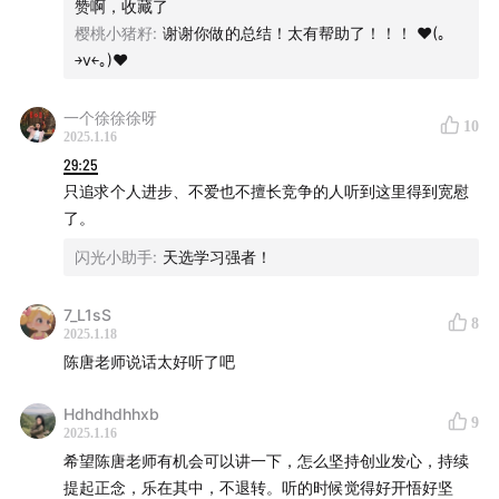
赞啊，收藏了
贪 （以为做了就能马上得到反馈，做什么就像得到什么）功
樱桃小猪籽
:
谢谢你做的总结！太有帮助了！！！ ♥(｡
利性 无名的欲望 光明欲望
￫v￩｡)♥
种种子 时间差 做任何事能看得到有什么样的结果
能应对不确定感 团队带来的变化
一个徐徐徐呀
10
2025.1.16
⭐竞争从世界消失 种什么种子得什么花果 因为知道所以不慌
29:25
心态平和 习惯给予，想要什么那么先要给
只追求个人进步、不爱也不擅长竞争的人听到这里得到宽慰
存在 不存在 不来自我的种子
了。
业力 种子 能力（后天培养，跟着老师看耳濡目染
闪光小助手
:
天选学习强者！
根除坏种子：多听听多学学多讲出来
一、记得 大概做的事二、逻辑 创业多次 类似的麻烦
⭐方法：1.回想笔的故事2.明智的惭愧，勇敢承认自己干了坏
7_L1sS
8
2025.1.18
事3.合理的承诺 给一个合理的时间线 4.做一件平衡的事情恢
陈唐老师说话太好听了吧
复心力 可以做到的小事 接下来几h做
力不从心，压力很大：多做一件事/多帮助一个人
Hdhdhdhhxb
每次压力很大，多做一点点，帮人，
9
2025.1.16
为什么要成为菩萨？帮助别人也是帮助自己？
希望陈唐老师有机会可以讲一下，怎么坚持创业发心，持续
要设计，做实验，选一个目标，选一个业力伙伴，
提起正念，乐在其中，不退转。听的时候觉得好开悟好坚