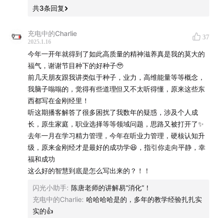
共
3
条回复
邀请你收听新一期的内容。
充电中的Charlie
小小预告一下，更多番外篇放在了@陈唐 老师自己的播客
37
2025.1.16
里。
今年一开年就得到了如此高质量的精神滋养真是我的莫大的
福气，谢谢节目种下的好种子🥹
一键直达：
陈唐清凉音
，移步关注。
前几天朋友跟我讲类似于种子，业力，高维能量等等概念，
我脑子嗡嗡的，觉得有些道理但又不太听得懂，原来这些东
我把这个系列，做成了@陈唐 精讲《能断金刚》。
西都写在金刚经里！
听这期播客解答了很多困扰了我数年的疑惑，涉及个人成
作为距离@格西老师 最近的男人，如果以后有人跟你们提
长，原生家庭，职业选择等等领域问题，思路又被打开了✨
到金刚经、能断金刚、种子法则、笔的故事、空性。
去年一月在学习精力管理，今年在听业力管理，硬核认知升
级，原来金刚经才是最好的成功学😆，指引你走向平静，幸
等等等等。
福和成功
这么好的智慧到底是怎么写出来的？！！
希望你，可以把这个系列发给对方❤️开启一颗慷慨与布施
闪光小助手
:
陈唐老师的讲解易“消化”！
的小种子，谢谢你！
充电中的Charlie
:
哈哈哈哈是的，多年的教学经验扎扎实
实的👍