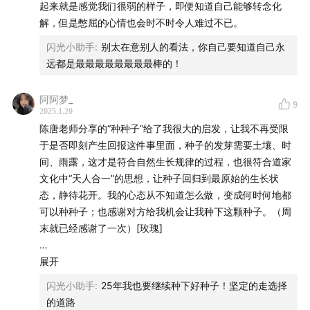
起来就是感觉我们很弱的样子，即便知道自己能够转念化
解，但是憋屈的心情也会时不时令人难过不已。
闪光小助手
:
别太在意别人的看法，你自己要知道自己永
远都是最最最最最最最最棒的！
阿阿梦_
9
2025.1.20
陈唐老师分享的“种种子”给了我很大的启发，让我不再受限
于是否即刻产生回报这件事里面，种子的发芽需要土壤、时
间、雨露，这才是符合自然生长规律的过程，也很符合道家
文化中“天人合一”的思想，让种子回归到最原始的生长状
态，静待花开。我的心态从不知道怎么做，变成何时何地都
可以种种子；也感谢对方给我机会让我种下这颗种子。（周
末就已经感谢了一次）[玫瑰]
我对道家文化和历史发展非常感兴趣，已经授于冠巾，主业
展开
之余，也在做命理咨询。
闪光小助手
:
25年我也要继续种下好种子！坚定的走选择
但在咨询的过程中，发现很多人对于这些内容有很多误解，
的道路