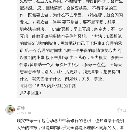
先给予，在业力边界内。不断给予，种好的种子，会产生
配得感。 忍，拒绝愤怒，会越变越美。 不得不做的工
作，既然要去做，为什么不去享受。（站在哪，就会闪闪
发光。）喜欢做一件事 要不别做，要不就享受，想尽一
切办法去解决。 10min冥想，早上冥想，练定力，不一定
冥想，能做正确的事情也是你的冥想。 ⭐方法：1.回想笔
的故事2.明智的惭愧，勇敢承认自己干了坏事3.合理的承
诺 给一个合理的时间线 4.做一件平衡的事情恢复心力 可
以做到的小事 接下来几h做 力不从心，压力很大：多做一
件事/多帮助一个人 每次压力很大，多做一点点。 ✨每天
想着怎样帮助别人，让生活更好， 我更喜欢，想要得到
什么，就先去给予什么，例如钱，关系，事业。
陈沐瑄
:
16:38 内外成功的中路
共
3
条回复
语铮
11
2025.1.18
现实中每一个起心动念都带着修行的意识，也知道给予是别
人给的福报，但是周围似乎完全都是不理解不同频的人，看