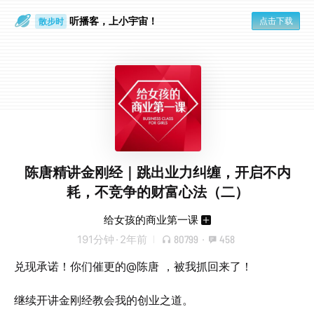
散步时
听播客，上小宇宙！
点击下载
通勤路上
陈唐精讲金刚经｜跳出业力纠缠，开启不内
耗，不竞争的财富心法（二）
给女孩的商业第一课
191分钟
·
2年前
80799
·
458
兑现承诺！你们催更的@陈唐 ，被我抓回来了！
继续开讲金刚经教会我的创业之道。