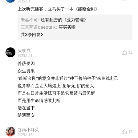
微信搜索
sgsntang（或扫码），
添加播客主理人斯斯的
2025.1.15
上次听完播客，立马买了一本《能断金刚》
小助手，备注「播客」，等待她拉你入群。期待和大家在
群内进行更深入的交流。
未尝不可
:
还有配套的《业力管理》
三言两语deeptalk
:
买买买啦
共
3
条回复
头铁成
14
2025.1.21
菩萨畏因
众生畏果
“能断金刚”的意义并非通过“种下善的种子”来曲线利己
也并非而是让大脑烙上“竞争无用”的念头
而是在日常生活练习不追求反馈与最优解
🎬 本期制作人员：
而是用生命情感做判断
活在当下
监制：
斯斯
随遇而安
后期：
阿喜
谷雨小耳朵
15
2025.1.15