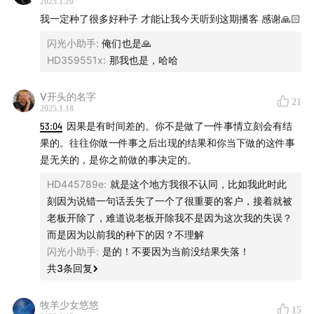
2025.1.20
刚研究院创始人。
我一定种了很多好种子 才能让我今天听到这期播客 感谢🙏🏻
闪光小助手
:
俺们也是🙏
🎙 本期主播：
HD359551x
:
那我也是，哈哈
斯斯：
头部女性账号
@闪光少女斯斯
的创始人，纪录片导
V开头的名字
21
演，微博最具影响力和商业价值IP，日常没更播客就是在
2025.1.18
拍片子。
53:04
因果是有时间差的。你不是做了一件事情立刻会有结
果的。往往你做一件事之后出现的结果和你当下做的这件事
🛰️「给女孩的商业第一课」听友群：
是无关的，是你之前做的事决定的。
HD445789e
:
就是这个地方我很不认同，比如我此时此
「给女孩的商业第一课」栏目，欢迎所有对商业感兴趣的
刻因为说错一句话丢失了一个了很重要的客户，接着就被
朋友进入节目专属听友群，共同探讨商业思维，讲述商业
老板开除了，难道说老板开除我不是因为这次我的失误？
故事。
而是因为以前我的种下的因？不理解
闪光小助手
:
是的！不要因为当前没结果失落！
群内会第一时间更新播客信息，并随机掉落节目逐字稿与
共
3
条回复
行业干货。
牧羊少女悠悠
15