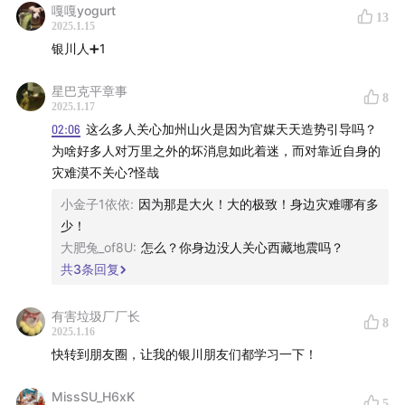
嘎嘎yogurt
13
▍本期嘉宾：
2025.1.15
银川人➕1
曹醒春 青少年科普作家 地质科普博主
星巴克平章事
8
2025.1.17
02:06
这么多人关心加州山火是因为官媒天天造势引导吗？
为啥好多人对万里之外的坏消息如此着迷，而对靠近自身的
▼ 时间轴
灾难漠不关心?怪哉
00:05
日本九州岛6.9级地震，证明了地震的不可预测性
小金子1依依
:
因为那是大火！大的极致！身边灾难哪有多
少！
03:21
地震到底是怎么回事？
大肥兔_of8U
:
怎么？你身边没人关心西藏地震吗？
共
3
条回复
05:00
震级是怎么回事？不同震级的能量差令人震惊，仅
相差一级就有32倍之巨；
有害垃圾厂厂长
8
2025.1.16
08:28
地震局是怎么探测到地震的发生和具体位置的？
快转到朋友圈，让我的银川朋友们都学习一下！
12:34
颠覆认知的数据：地震伤亡主要来自杂物掉落，建
MissSU_H6xK
5