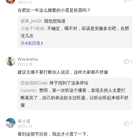
2025.1.17
筑倒塌引起的仅占1%；
合肥近一年这么频繁的小震是前震吗？
13:16
最关键的自救原则：伏地、遮挡、抓牢；
硕果_jmoD
:
我也想知道
小金子1依依
:
不确定，哦不对，应该是安徽多次吧，合肥
16:59
在绝大多数地震中，深夜熟睡者反而更安全，慌乱才
没几次
共
4
条回复
是最大威胁；
25:19
与其焦虑关于地震的预测，不如提前做好防范准备；
Wwwwhu
5
2025.1.18
建议主播不要打断别人说话，这样大家都不舒服
28:04
日喀则地震与银川地震有关吗？
想放假的Coal
:
终于找到了这条评论
31:00
地震之后，地震局及相关专家们提供的应急服务都
Lucenic
:
赞同，第一次听这个播客，发现主持人太爱打
有什么用？
断嘉宾了，自己的表达欲太过旺盛，让听众听起来很不舒
服
36:24
聊聊地震预测，怎么就那么难？
有小退
7
42:08
地震预测史上的“成功”案例：1975年海城地震；
2025.1.16
看到这期节目前，我这才小震了一下。