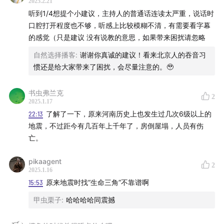
2025.2.21
听到1/4想提个小建议，主持人的普通话连读太严重，说话时
3.目前中国地震局发布的地震震级消息统一用震级M表
口腔打开程度也不够，听感上比较模糊不清，有需要看字幕
示，实际上如果能第一时间测得矩震级就会优先以矩震级
的感觉（只是建议 没有说教的意思，如果带来困扰请忽略
发表。详见国标GB17740—2017
自然选择播客
:
谢谢你真诚的建议！看来北京人的吞音习
惯还是给大家带来了困扰，会尽量注意的。🥹
4.南海大地震的间隔90到200年不等，上次大地震为1946
年昭和南海地震，实际上不足百年。根据过往地震的规律
书虫弗兰克
2
推断，下次地震很可能在上次地震以后88.2年后发生，即
2025.1.17
22:13
了解了一下，原来河南历史上也发生过几次6级以上的
2030~2040年前后，目前日本关于南海大地震的恐慌皆
地震，不过距今有几百年上千年了，房倒屋塌，人员有伤
源自这个预测
亡。
地震发生后，地震局提供的日喀则地区应急服务产品
pikaagent
2
2025.1.16
15:53
原来地震时找“生命三角”不靠谱啊
甲虫栗子
:
哈哈哈哈同震撼