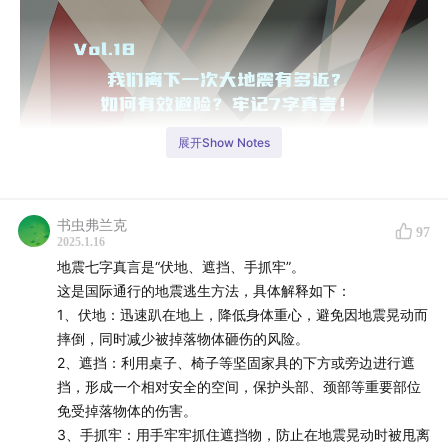
展开Show Notes
书虫弗兰克
97
2025.1.16
地震七字真言是“伏地、遮挡、手抓牢”。
这是国际通行的地震逃生方法，具体解释如下：
1、伏地：迅速趴在地上，降低身体重心，避免因地震晃动而
摔倒，同时减少被掉落物体砸伤的风险。
2、遮挡：利用桌子、椅子等坚固家具的下方或旁边进行遮
这是一期保命科普。
挡，形成一个相对安全的空间，保护头部、颈部等重要部位
免受掉落物体的伤害。
最近真是不太平。
3、手抓牢：用手牢牢抓住遮挡物，防止在地震晃动时被甩离