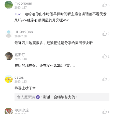
67:54
关于板块漂移，哆啦A梦里也有相关剧情？
midoripom
3
2025.1.17
1:04:11
哈哈哈你们小时候早操时间听主席台讲话都不看天发
69:01
板块运动的速度跟人指甲的生长速度差不多；
呆吗ww经常有很明显的月亮呢ww
70:10
人类是如何一步步证实板块运动的？
HD99206s
2
2026.7.08
73:18
夏威夷7000万年后有可能会漂到日本，但……
最近四川地震很多，赶紧把这篇分享给周围亲友听
76:41
总结本期节目。
嘉斯汀
2
2025.1.18
🌏
在听的现在银川还在发生3.2级地震。。
▼ 相关资料
catos
3
2025.1.15
恭喜上榜了🌹
嘉宾后期的一些勘误及扩展：
食人魔萨满
:
谢谢！会继续努力的！
1.海城地震日期：1975年2月4日19时36分
即刻冰冻
2.代表震级的字母是M。
1