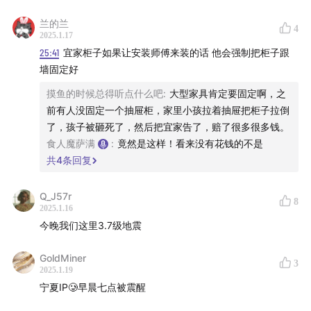
46:34
美国加州的一个失败的预测案例；
兰的兰
4
2025.1.17
51:57
意大利的一次地震预测曾让科学家被判刑；
25:41
宜家柜子如果让安装师傅来装的话 他会强制把柜子跟
墙固定好
53:12
小震能不能起到提前释放能量、来避免大震发生的
效果？
摸鱼的时候总得听点什么吧
:
大型家具肯定要固定啊，之
前有人没固定一个抽屉柜，家里小孩拉着抽屉把柜子拉倒
55:00
一个靠谱的地震预测思路：地震空区；
了，孩子被砸死了，然后把宜家告了，赔了很多很多钱。
食人魔萨满
:
竟然是这样！看来没有花钱的不是
56:40
聊聊日本南海大地震，如果发生可能会达到9级大地
共
4
条回复
震的规模；
Q_J57r
8
2025.1.16
60:30
民间预测方法里，有没有靠谱的？比如地震云、动
今晚我们这里3.7级地震
物行为……
GoldMiner
3
65:49
那些作为“穿越者”来提醒地震的人，是怎么包装自己
2025.1.19
的？
宁夏IP🥲早晨七点被震醒