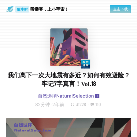
散步时
听播客，上小宇宙！
点击下载
通勤路上
我们离下一次大地震有多近？如何有效避险？
牢记7字真言！Vol.18
自然选择NaturalSelection
82分钟
·
2年前
31228
·
110