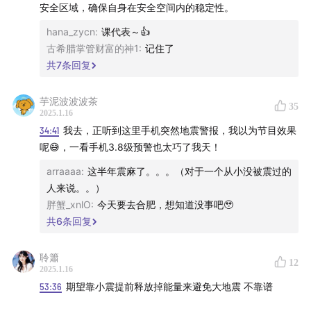
安全区域，确保自身在安全空间内的稳定性。
除了加州山火外，中国和日本接连发生多次地震。其中日
hana_zycn
:
课代表～👍
喀则、日本九州都发生了6级以上的地震，造成了重大的
古希腊掌管财富的神1
:
记住了
财产和人员损失。
共
7
条回复
本期节目是在1月12日录制的，当时在讨论地震预测的时候
芋泥波波波茶
35
2025.1.16
特意提到了日本的南海海槽就是一个很难预测的地震活跃
34:41
我去，正听到这里手机突然地震警报，我以为节目效果
地带，没想到就在第二天，日本九州就发生了6.9级地震。
呢😅，一看手机3.8级预警也太巧了我天！
对地震越是不了解，可能就越恐惧。在日喀则地震和日本
arraaaa
:
这半年震麻了。。。（对于一个从小没被震过的
地震发生后，我经常在社交媒体上看到许多焦急的朋友在
人来说。。）
胖蟹_xnlO
:
今天要去合肥，想知道没事吧🥹
四处询问：“我要不要退掉去西藏/日本旅游的机票和酒
共
6
条回复
店？”
聆簫
希望这期节目可以帮到你。
12
2025.1.16
53:36
期望靠小震提前释放掉能量来避免大地震 不靠谱