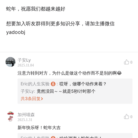
蛇年，祝愿我们都越来越好
想要加入听友群得到更多知识分享，请加主播微信
yadoobj
子安Ly
0
2025.11.04
注意力转到对方，为什么是做这个动作而不是别的啊😂
Eric的人生实验
:
哎呀，做哪个动作来着？
子安Ly
:
竟然没回～～就是5秒计时那个
共
3
条回复
加州喵森
0
2025.1.31
新年快乐呀！蛇年大吉