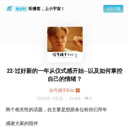
听播客，上小宇宙！
点击下载
散步时
通勤路上
22-过好新的一年从仪式感开始--以及如何掌控
自己的情绪？
信号捕手Eric
10分钟
·
2年前
624
·
8
两个相关性的话题，自主要是想跟各位粉丝们拜年
感谢大家的陪伴