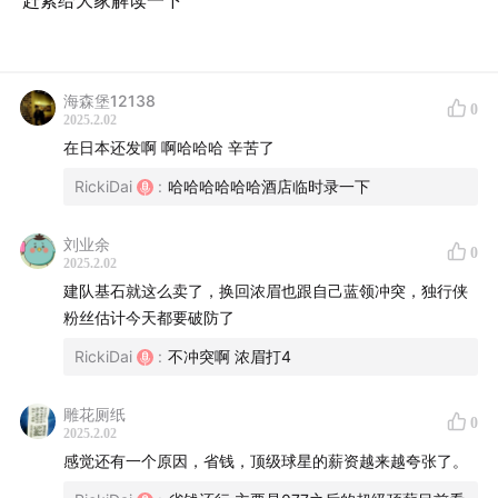
赶紧给大家解读一下
海森堡12138
0
2025.2.02
在日本还发啊 啊哈哈哈 辛苦了
RickiDai
:
哈哈哈哈哈哈酒店临时录一下
刘业余
0
2025.2.02
建队基石就这么卖了，换回浓眉也跟自己蓝领冲突，独行侠
粉丝估计今天都要破防了
RickiDai
:
不冲突啊 浓眉打4
雕花厕纸
0
2025.2.02
感觉还有一个原因，省钱，顶级球星的薪资越来越夸张了。