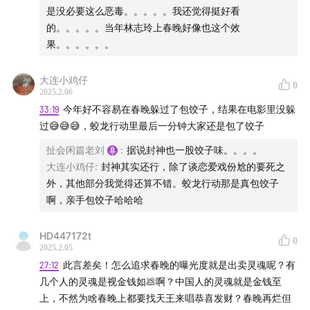
曾经被誉为文化年夜饭的一台全国人民很难逃掉的晚会！
是没必要这么恶毒。。。。。我还觉得挺好看
的。。。。。当年林志玲上春晚好像也这个效
今年春晚有什么抽象的节目，
果。。。。。。
为啥我们再也没有能用来玩一年的梗了？
大连小鸡仔
0
2025.2.06
小品咋就非要改的这么不伦不类？
33:19
今年好不容易在春晚躲过了包饺子，结果在电影里没躲
过😅😅😅，蛟龙行动里最后一分钟大家还是包了饺子
舞台和观众席怎么就这么割裂了？
扯会闲篇老刘
:
据说封神也一股饺子味。。。。
大连小鸡仔
:
封神其实还行，除了谈恋爱戏份尬的要死之
昊男是怎么看待是否会为了作品完整性放弃春晚机会这件
外，其他部分我觉得还算不错。蛟龙行动那是真包饺子
事？
啊，亲手包饺子哈哈哈
我们为啥对甄子丹的节目抱那么大的不解！
HD447172t
0
2025.2.05
叶童可以反串，那宇文秋实为啥不能女装？
27:12
此言差矣！怎么追求春晚的曝光度就是出卖灵魂呢？有
几个人的灵魂是视金钱如💩啊？中国人的灵魂就是金钱至
春晚提前公布演出节目表式好事么？
上，不然为啥春晚上都要找天王来唱恭喜发财？春晚再烂但