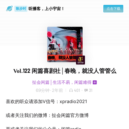
散步时
听播客，上小宇宙！
通勤路上
点击下载
Vol.122 闲篇喜剧社│春晚，就没人管管么
扯会闲篇│生活不易，闲篇难得
69分钟
·
2年前
401
·
31
喜欢的听众请添加V信号：xpradio2021
或者关注我们的微博：扯会闲篇官方微博