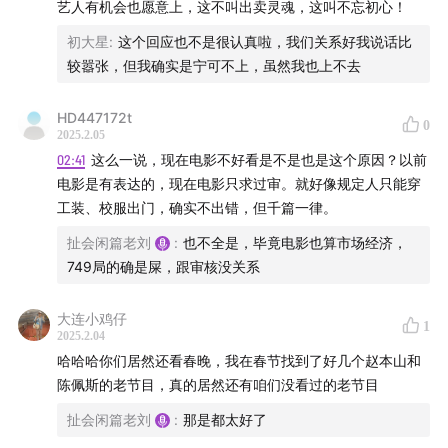
艺人有机会也愿意上，这不叫出卖灵魂，这叫不忘初心！
哪些节目我们认为还行？
初大星
:
这个回应也不是很认真啦，我们关系好我说话比
较嚣张，但我确实是宁可不上，虽然我也上不去
明年有什么期待？
如果你也想聊聊春晚，
HD447172t
0
2025.2.05
02:41
这么一说，现在电影不好看是不是也是这个原因？以前
欢迎在评论区与我们互动，
电影是有表达的，现在电影只求过审。就好像规定人只能穿
工装、校服出门，确实不出错，但千篇一律。
或者添加我们的微信服务号进到我们的沟通群与我们聊
聊。
扯会闲篇老刘
:
也不全是，毕竟电影也算市场经济，
749局的确是屎，跟审核没关系
大连小鸡仔
1
2025.2.04
哈哈哈你们居然还看春晚，我在春节找到了好几个赵本山和
陈佩斯的老节目，真的居然还有咱们没看过的老节目
扯会闲篇老刘
:
那是都太好了