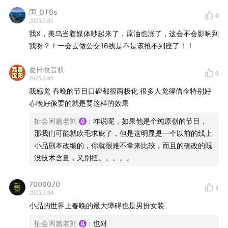
国_DT6s
0
2025.3.01
我X，美乌当着媒体吵起来了，原油也涨了，这会不会影响到
我呀？！一会去做公交16线是不是该抢不到座了！！
夏日收音机
0
2025.2.05
我感觉 春晚的节目口碑都很两极化 很多人觉得借伞特别好
春晚好像要的就是要这样的效果
扯会闲篇老刘
:
咋说呢，如果他是个纯原创的节目，
那我们可能就吹毛求疵了，但是这明显是一个以前的线上
小品剧本改编的，你就很难不拿来比较，而且的确改的既
没技术含量，又别扭。。。。。
7006070
1
2025.2.04
小品的世界上春晚的最大障碍也是男扮女装
扯会闲篇老刘
:
也对