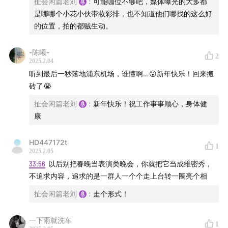
扯会闲篇老刘
:
可能咖位不够吧，媒体曝光的大多都
是哪哪个小花小伙带妆彩排，也不知道他们哪找的这么好
为啥我们再也没有能用来玩一年的梗了？
的位置，拍的都贼生动。
小品咋就非要改的这么不伦不类？
-陈曦-
2
2025.2.04
舞台和观众席怎么就这么割裂了？
听到最后一秒落地浦东机场，谁懂啊…😮新年快乐！回来搬
砖了😭
昊男是怎么看待是否会为了作品完整性放弃春晚机会这件
事？
扯会闲篇老刘
:
新年快乐！祝工作事事顺心，身体健
康
我们为啥对甄子丹的节目抱那么大的不解！
HD447172t
1
叶童可以反串，那宇文秋实为啥不能女装？
2025.2.05
33:56
以后别把春晚当表演类晚会，你就把它当成维密秀，
不追求内容，追求的是一群人一个个走上台转一圈亮个相
春晚提前公布演出节目表式好事么？
扯会闲篇老刘
:
走个形式！
哪些节目我们认为还行？
一下雨就洗车
1
明年有什么期待？