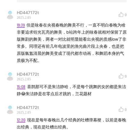
HD447172t
0
2025.2.05
19:39
但是咏春在央视春晚的舞美不行，一直不明白春晚为啥
非要追求锃光瓦亮的舞美，b站跨年上的咏春就相对保留了原
版舞剧的舞美，两者一对比就明显能看出央视的质感low了非
常多。同理还有前几年电波里的渔光曲片段上央春，也是把
原版氤氲清晨的舞美变成了现代都市动画，和舞蹈本身的气
质极为不配。
HD447172t
0
2025.2.05
15:08
喜鹊那可不是朱洁静哈，不是每个跳舞的女的都是朱洁
静😂朱洁静是在零点后才跳的，兰花题材
HD447172t
0
2025.2.05
12:20
现在是每年春晚出几个经典的吐槽弹幕梗，以前是春晚
出经典，现在是吐槽出经典。