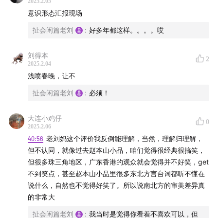
2025.2.05
意识形态汇报现场
如果你也想聊聊春晚，
扯会闲篇老刘
:
好多年都这样。。。。哎
欢迎在评论区与我们互动，
刘得本
2
2025.2.04
或者添加我们的微信服务号进到我们的沟通群与我们聊
浅喷春晚，让不
聊。
扯会闲篇老刘
:
必须！
昊男：王岚嵚还是可堪大用的
大连小鸡仔
0
2025.2.06
四四：
40:56
老刘妈这个评价我反倒能理解，当然，理解归理解，
但不认同，就像过去赵本山小品，咱们觉得很经典很搞笑，
刘得本：
但很多珠三角地区，广东香港的观众就会觉得并不好笑，get
不到笑点，甚至赵本山小品里很多东北方言台词都听不懂在
这期我们聊聊被广泛诟病的2025央视春晚！
说什么，自然也不觉得好笑了。所以说南北方的审美差异真
的非常大
我们相信收听了我们节目的朋友们都有看了这个，
扯会闲篇老刘
:
我当时是觉得你看着不喜欢可以，但