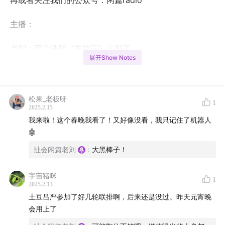
再或者关注我们的公众号：闲篇radio
主播：
老刘：薛之谦唱《方的言》太戳了
展开Show Notes
昊男：上春晚的本子和作品可不一样
四四：cucci，LV，gay！
松果_老板呀
1
2025.2.15
刘得本：小品的世界应该上春晚啊
我来啦！这个春晚我看了！又好像没看，我只记住了机器人
🤖️
这期我们聊聊被广泛诟病的2025央视春晚！
扯会闲篇老刘
:
大黑棒子！
我们相信收听了我们节目的朋友们都有看了这个，
宇宙猪咪
1
2025.2.13
曾经被誉为文化年夜饭的一台全国人民很难逃掉的晚会！
土豆吕严参加了好几轮联排啊，后来还是没过。昨天元宵晚
会用上了
今年春晚有什么抽象的节目，