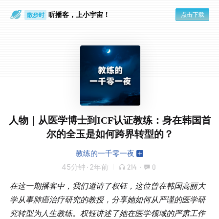
听播客，上小宇宙！
点击下载
散步时
通勤路上
人物｜从医学博士到ICF认证教练：身在韩国首
尔的全玉是如何跨界转型的？
教练的一千零一夜
45分钟
·
2年前
214
·
0
在这一期播客中，我们邀请了权钰，这位曾在韩国高丽大
学从事肺癌治疗研究的教授，分享她如何从严谨的医学研
究转型为人生教练。权钰讲述了她在医学领域的严肃工作