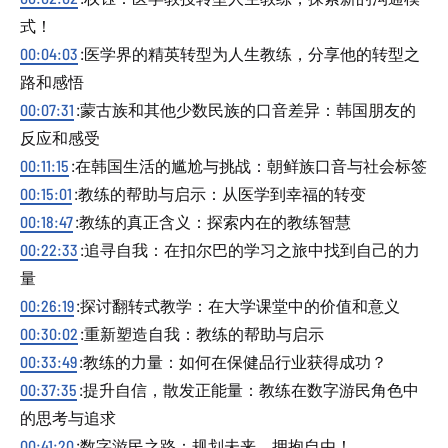
式！
00:04:03
:医学界的精英转型为人生教练，分享他的转型之
路和感悟
00:07:31
:蒙古族和其他少数民族的口音差异：韩国朋友的
反应和感受
00:11:15
:在韩国生活的尴尬与挑战：朝鲜族口音与社会标签
00:15:01
:教练的帮助与启示：从医学到幸福的转变
00:18:47
:教练的真正含义：探索内在的教练智慧
00:22:33
:追寻自我：在扣尔巴的学习之旅中找到自己的力
量
00:26:19
:探讨翻转式教学：在大学课堂中的价值和意义
00:30:02
:重新塑造自我：教练的帮助与启示
00:33:49
:教练的力量：如何在保健品行业获得成功？
00:37:35
:提升自信，散发正能量：教练在数字游民角色中
的思考与追求
00:41:20
:数字游民之路：规划未来，拥抱自由！