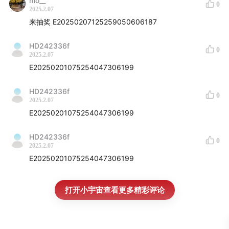
41:08
为什么重点做播客上的推广
mo__
0
2025.2.07
来抽奖 E20250207125259050606187
44:45
聊聊另外一位合伙人---Kevin
HD242336f
0
2025.2.07
E20250201075254047306199
HD242336f
0
2025.2.07
E20250201075254047306199
HD242336f
0
2025.2.07
E20250201075254047306199
打开小宇宙查看更多精彩评论