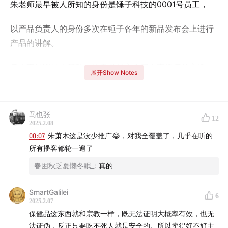
朱老师最早被人所知的身份是锤子科技的0001号员工，
以产品负责人的身份多次在锤子各年的新品发布会上进行
产品的讲解。
后来更被圈外人所熟知的身份是交个朋友直播间的主播，
展开Show Notes
尤其是罗永浩老师的助播身份。
最近半年，朱老师又有了一个新的身份---
营养工厂的
马也张
12
CEO。
2025.2.08
00:07
朱萧木这是没少推广😂，对我全覆盖了，几乎在听的
也是因为这次创业，朱老师也在小宇宙开通了自己的播客
所有播客都轮一遍了
节目---
朱萧木的播客
春困秋乏夏懒冬眠_
:
真的
SmartGalilei
6
2025.2.07
保健品这东西就和宗教一样，既无法证明大概率有效，也无
法证伪，反正只要吃不死人就是安全的。所以卖得好不好主