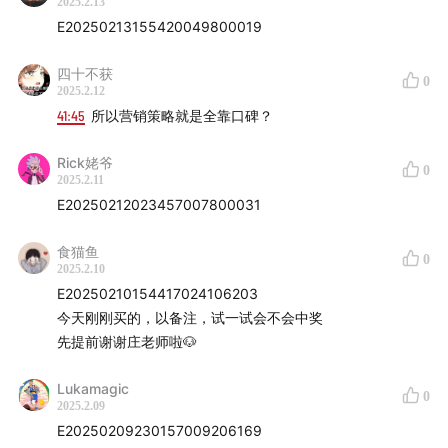
2025.2.13
很长时间里，作为经纬移动互联网组的员工，
E20250213155420049800019
Tap4Fun项目的投后工作我也有参与。
四十不获
0
2025.2.12
所以我对这样一对Geek组合的创业尤其感兴趣，
41:45
所以营销策略就是全靠口碑？
并且他们还选择了一个看起来并不那么好做的保健品赛
Rick姥爷
0
道……
2025.2.11
E20250212023457007800031
【时间线】
食猫鱼
0
2025.2.10
00:55
从辅助创业到自己创业的转变
E20250210154417024106203
今天刚刚买的，以备注，试一试会不会中奖
03:08
上个时代资本-烧钱的叙事结构
先提前谢谢庄老师啦🐶
03:51
Flow电子烟的创业故事
Lukamagic
0
2025.2.09
06:40
第二次创业---参与交个朋友电商直播
E20250209230157009206169