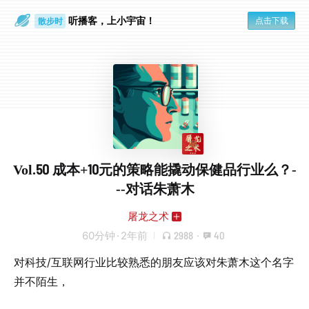
散步时
听播客，上小宇宙！
点击下载
通勤路上
Vol.50 成本+10元的策略能撬动保健品行业么？-
--对话朱萧木
屠龙之术
60分钟
·
2年前
2988
·
40
对科技/互联网行业比较熟悉的朋友应该对朱萧木这个名字
并不陌生，