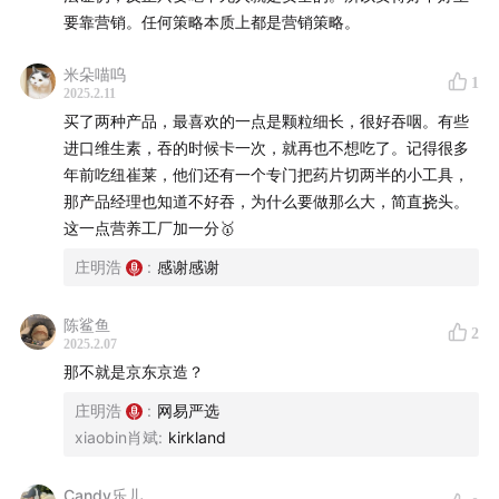
要靠营销。任何策略本质上都是营销策略。
米朵喵呜
1
2025.2.11
买了两种产品，最喜欢的一点是颗粒细长，很好吞咽。有些
进口维生素，吞的时候卡一次，就再也不想吃了。记得很多
年前吃纽崔莱，他们还有一个专门把药片切两半的小工具，
那产品经理也知道不好吞，为什么要做那么大，简直挠头。
这一点营养工厂加一分🥇
庄明浩
:
感谢感谢
陈鲨鱼
2
2025.2.07
那不就是京东京造？
庄明浩
:
网易严选
xiaobin肖斌
:
kirkland
Candy乐儿