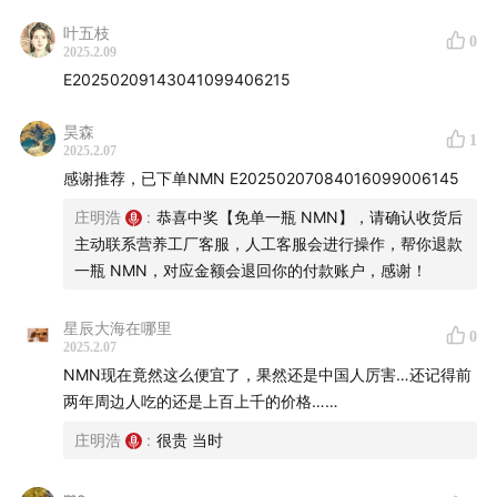
10:27
成为了“站在舞台前面”的角色
叶五枝
0
2025.2.09
12:03
当年老罗的直播对于抖音电商直播的意义
E20250209143041099406215
16:09
营养工厂之前的一次尝试---减龄咖啡
昊森
1
2025.2.07
21:30
从朋友圈众筹开始的营养工厂
感谢推荐，已下单NMN E20250207084016099006145
庄明浩
:
恭喜中奖【免单一瓶 NMN】，请确认收货后
23:39
第一个爆款---NMN
主动联系营养工厂客服，人工客服会进行操作，帮你退款
一瓶 NMN，对应金额会退回你的付款账户，感谢！
26:54
中国电商环境，保健品可能必须得高毛利
星辰大海在哪里
27:58
每周众筹+1个新Sku+成本上加服务费10元的策略
0
2025.2.07
NMN现在竟然这么便宜了，果然还是中国人厉害…还记得前
30:31
当下营养工厂的用户画像
两年周边人吃的还是上百上千的价格……
庄明浩
:
很贵 当时
35:14
25年的规划