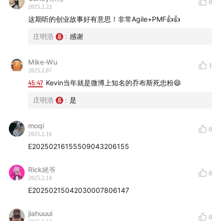
0
2025.2.22
这期听的创业故事好有意思！非常Agile+PMF👍👍
庄明浩
:
感谢
Mike-Wu
1
2025.2.07
45:47
Kevin当年就是微博上知名的乔布斯死忠粉😄
而我对于朱老师此次创业更加感兴趣或者说和其他人不太
庄明浩
:
是
一样的角度是：
moqi
营养工厂的另外一位合伙人---
杨祥吉（Kevin）
。
0
2025.2.16
E20250216155509043206155
我个人其实和Kevin认识也有超过10年了，
Rick姥爷
0
Kevin是业界知名出海游戏公司Tap4Fun的董事长。
2025.2.14
E20250215042030007806147
我的老东家经纬在2011年就投资了Tap4Fun的天使轮，
jiahuuui
0