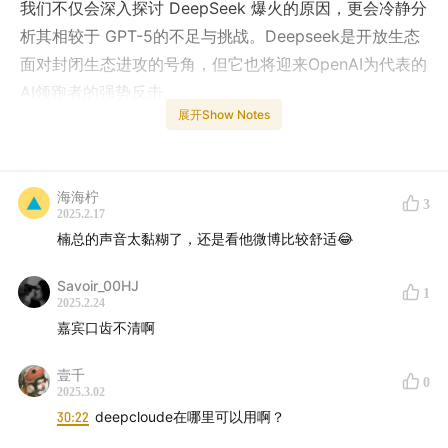
我们不仅会深入探讨 DeepSeek 爆火的原因，更会冷静分
析其相较于 GPT-5的不足与挑战。Deepseek是开放生态
面对封闭生态进攻的号角，但它也将迎来OpenAI为代表的
AI领跑者的强势反击。
展开Show Notes
Deepseek为什么选择开源，后续将面临怎样的挑战？
为什么说“微信搜索接入R1”并不是当下最需要的？
海海柠
3
2025.2.17
OpenAI手中还有哪些王牌将会释放？
楠总的声音太黏糊了，还是看他微博比较舒适😂
在这场地缘政治、开放与封闭的竞赛中，各个生态位的AI
Savoir_00HJ
1
2025.2.24
玩家们应该如何应对挑战，共同推进AGI的更快实现？
嘉宾口齿不清啊
欢迎收听本期节目。
壹千
0
2025.3.02
-
03:45
竞对及生态盘点：OpenAi（GPT）、
30:22
deepcloude在哪里可以用啊？
Anthropic（Claude）、Perplexity、谷歌百度及xAi针对