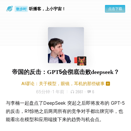
听播客，上小宇宙！
点击下载
散步时
通勤路上
帝国的反击：GPT5会彻底击败deepseek？
AI谬论：关于模型，眼镜，耳机的那些破事
65分钟
·
1 年前
2661
·
6
与李楠一起盘点了DeepSeek 突起之后即将发布的 GPT-5
的反击，R1惊艳之后两周所有的竞争对手都出牌完毕，也
能看出在模型和应用端接下来的趋势与机会点。