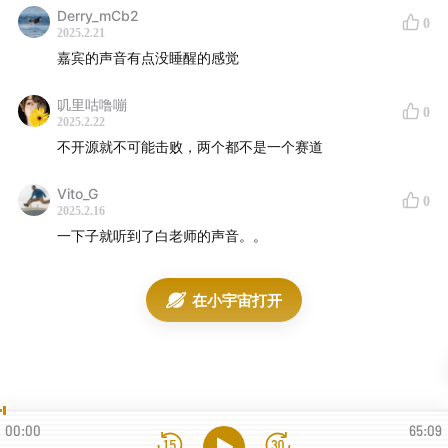
DeepSeek的动作盘点；GPT 5的原生多模态、丰富工具
Derry_mCb2
0
2025.2.21
以及推理模型与普通模型结合，是追着DeepSeek的弱点
嘉宾的声音有点没睡醒的感觉
来做的设计；选择开源不是纯粹浪漫及有钱，是构建生态
的追赶动作；盘点各种“接入DeepSeek”，谁是蹭流量摘
叽里咕噜嘣
0
2025.2.22
桃子，谁是开源贡献者？
不开源就不可能击败，两个都不是一个赛道
-
26:45
模型及产品机会盘点：推理模型和普通模型的融合
Vito_G
0
（亮点产品 DeepClaude）；具备低成本推理、检索能力
2025.2.16
的模型正在孵化新一代“今日头条”和自媒体（亮点产品 飞
一下子就听到了白老师的声音。。
书多维表格）；中国消费者的第一次全民AI教育+最高算
力的硬件+最好的开发者会带来什么？我们需要DeepSeek
在小宇宙打开
生态贡献者。
-
47:50
苹果和阿里巴巴合作是对开源社区的又一次胜利：
iPhone 下滑之际，找阿里是最聪明的选择；苹果在AI合作
上的潜在掣肘与机会点，接下来两代手机产品AI能力推
00:00
65:09