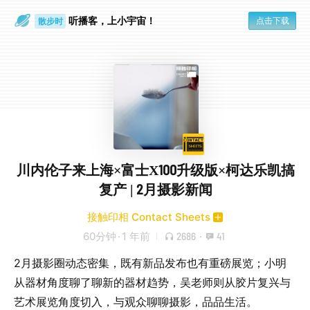
听播客，上小宇宙！
点击下载
散步时
通勤路上
川内伦子来上海×富士X100升级版×柯达乐凯搞
复产 | 2月摄影新闻
接触印相 Contact Sheets
60分钟
·
1 年前
2686
·
41
2月摄影圈动态密集，既有新品发布也有重磅展览；小明
从器材角度聊了聊新的器材趋势，吴老师则从胶片复兴与
艺术展览角度切入，与观众聊聊摄影，品品生活。