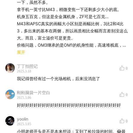
一下，虽然不多。
拿手机一英寸比M43，稍微变焦一下还剩多少大小的底。
机身五百克，但这是全金属机身，ZF可是七百克…
M43和APSC真实的画幅大小区别是画幅比例，3比2和4比
3，多出来的基本在两侧，所以画质相比全幅而言差别没这么
大。而且，富士溢价可是更贵。
价格问题，OM3继承的是OM1的机身性能，高速堆栈底，计
算摄影啥的功能也很全。一万三的首发价很正常，后期估计
展开
会到一万左右。
丁丁拍照记
奥之心现在以生态摄影为主，要求相机三防、轻便、焦段全
0
2025.3.18
面、画质足够。当然OM3复古机更多适合业余爬山涉水，握
我记得曾经有过一个光场相机，后来没消息了
持感不好，这是没错。专业机型有OM1，入门有OM5，这台
就是补充一下产品线，毕竟奥巴除了旗舰产品都是复古造
刚刚脑袋一片空白
型。
0
2025.3.06
补充一点，胡子哥也长期用奥巴EM1、OM1、OM5都用。
好好好好好好好好好好好好好好好好好好好好好好好好好
yoolin
0
2025.3.05
小明老师开头是不是本来想说：又到了捡垃圾的时间。😂最