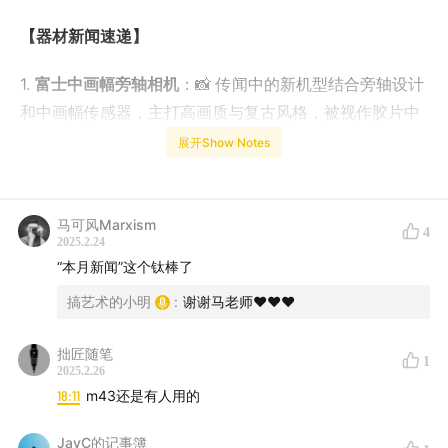
【器材新闻速递】
1.
富士中画幅旁轴相机
：📸 传闻中的新机型结合旁轴设计
和中画幅传感器，主打高画质与复古风格，被视作胶片中
画幅的数字化延续。
展开Show Notes
2.
胶片复产热潮
：🎞️ 柯达宣布扩大胶片产能，国产品牌乐
凯正式回归，老周团队（Light Lens Lab）计划复刻经典
马可风Marxism
4
国产胶片相机，推动本土胶片生态发展。
2025.2.24
“本月新闻”这个钛棒了
3.
数码与胶片新机
：📷
奥之心OM-3
延续M43系统的轻便
搞艺术的小明
:
谢谢马老师❤️❤️❤️
与复古设计。
拙匠随笔
1
4.
讨论焦点
：💬 小明感叹器材党“剁手压力大”，吴老师提
2025.2.26
醒关注胶卷价格波动与实用需求平衡。
18:11
m43还是有人用的
【摄影展览与出版动态】
JayC的记事簿