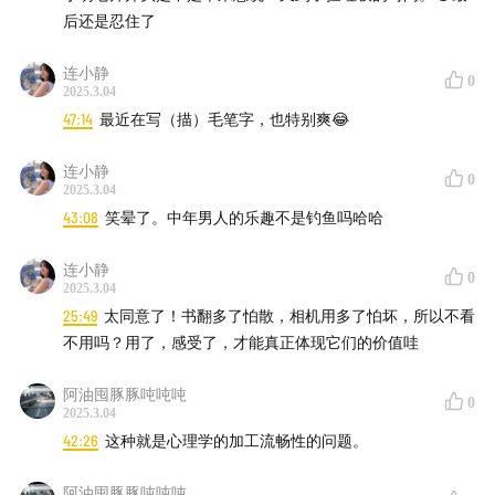
后还是忍住了
连小静
0
2025.3.04
47:14
最近在写（描）毛笔字，也特别爽😂
▼小川晴陽-弥勒菩萨像 中宫寺藏（收藏者：李至顺Tim
连小静
0
Li）
2025.3.04
43:08
笑晕了。中年男人的乐趣不是钓鱼吗哈哈
连小静
0
2025.3.04
25:49
太同意了！书翻多了怕散，相机用多了怕坏，所以不看
不用吗？用了，感受了，才能真正体现它们的价值哇
阿油囤豚豚吨吨吨
0
2025.3.04
42:26
这种就是心理学的加工流畅性的问题。
阿油囤豚豚吨吨吨