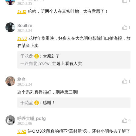
1
2025.2.25
32:12
哈哈，听两个人在真实吐槽，太有意思了！
1.
国际展览
：🌍
川内伦子
与马丁·帕尔的在4月的同期展览
形成风格对比——前者以细腻光影见长，后者以社会纪实
Soulfire
1
风格引发思考；日本画廊Place m在上海首展荒木经惟作
2025.2.24
39:50
花样年华重映，好多人在大光明电影院门口拍海报，放
品，呈现争议与艺术性并存的视觉冲击。（
小明关于川内
在某鱼上卖
伦子的介绍视频
）
于花盆
:
太魔幻了
2.
本土文化空间
：📚 无像在上海开设新空间，展出摄影
一路向北_YsYw
:
红薯上看有人卖
家私人收藏并举办互动活动，推动摄影文化的大众传播。
格查
1
▼无像新空间展讯
2025.2.24
这个系列真得很好，期待第三期!
于花盆
:
感谢！
呼呼大睡_pdfg
0
2025.5.06
16:42
讲OM3这段真的很不“器材党”😕，还好小明多去了解了