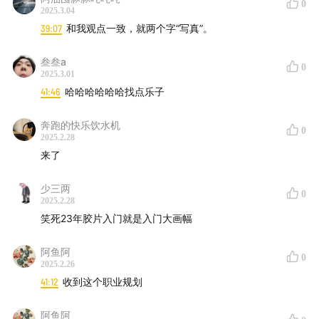
0
2025.3.04
39:07
和我观点一致，就两个字“写真”。
叁叁a
0
2025.3.01
41:46
哈哈哈哈哈哈找点乐子
奔跑的快乐饮水机
0
2025.2.28
来了
少三两
0
2025.2.28
笑死23年胶片入门就是入门大画幅
▼
国宝
弥勒菩萨
半跏像
广隆寺藏
阿鱼阿
0
2025.2.26
41:12
收到这个职业规划
阿鱼阿