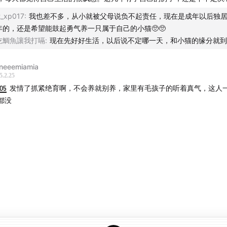
t_xp017
:
我也差不多，从小就被父母说负不起责任，现在是成年以后独
年的，还是希望能鼓起勇气养一只属于自己的小猫🥺🥺
吃鯛魚讓我打嗝
:
现在先好好生活，以后说不定哪一天，和小猫的缘分就到
neeemiamia
5.2.25
:05
发情了抓紧绝育啊，不会养就别养，家里有毛孩子的听着真气，这人
都没