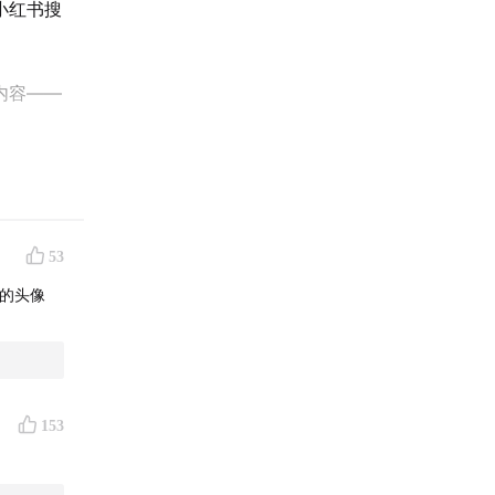
小红书搜
内容——
！
53
的头像
一万四的
153
医院回家
蛐蛐比格