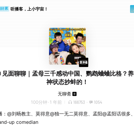
勤路上
睛好累
听播客，上小宇宙！
.509 见面聊聊｜孟母三千感动中国、鹦鹉蛐蛐比格？
神状态抄蚌的！
无聊斋
100分钟
·
1 年前
166753
·
1054
播：@刘旸教主、莫得意@独一无二莫得意、孟阳@孟阳话很多
nd-up comedian