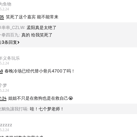
为鱼物
5.2.24
:05
笑死了这个嘉宾 能不能常来
串串串_CZLW
:
孟阳真是太绝了
一拳四百九
:
真的 给我笑死了
共
3
条回复
年义务玩乐
5.2.24
49
春晚冷场已经代替小骨兵4700了吗！
个梦
5.2.24
2:24
姐姐不只是在救狗也是在救自己😭
吃鯛魚讓我打嗝
:
哇！七个梦老师！
zzzzzz
5.2.24