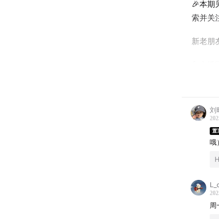
🎉本
索并关
新老朋
🎤主播
每个宝
莫得意
天一养
刘
小野与布
202
孟母的
置
哦
空气净
H
前方高
🧑‍🤝‍
L_
202
名为“
后变成