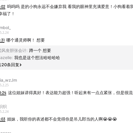
1:02
呜呜呜 是的小狗永远不会嫌弃我 看我的眼神里充满爱意！小狗看着
幸福了！
mbol_
5.2.24
0:31
哪个通灵师啊！ 想要
闻风丧胆张会计
:
蹲一个 想要
azelle
:
我也是这个想法哈哈哈哈
共
20
条回复
ia_wzJm
5.2.25
0:24
这位姐妹讲得真好！表达能力超强！听起来有一点点紧张，但是很流
织织
5.2.24
1:03
姐妹，我听你的表述都不会觉得你是吊儿郎当的人啊😭😭😭
uuuuu_