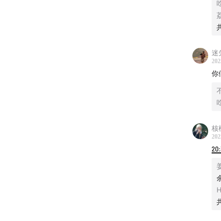
（？）
究竟是
欢迎收
迷
202
你
关注无聊
附上一
核
202
20
【关于
小红书
节目公
H
自荐成
蹲巡演