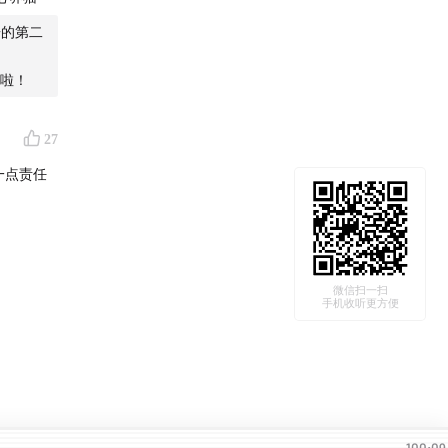
居的第二
啦！
27
一点责任
微信扫一扫
手机收听更方便