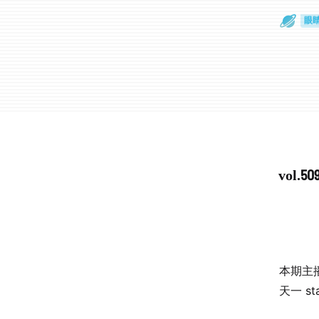
通
眼
vol
本期主
天一 sta