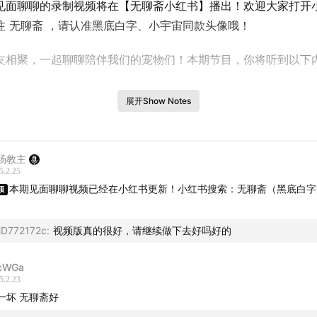
期见面聊聊的录制视频将在【无聊斋小红书】播出！欢迎大家打开
注 无聊斋 ，请认准黑底白字、小宇宙同款头像哦！
友相聚，一起聊聊陪伴我们的宠物们！本期节目，你将听到以下
区：
展开Show Notes
贝都有自己的名字，但孟阳家的猫狗名字会不会有点冒犯了啊喂
初次捡到流浪猫的“素质不行、心地善良”小故事？
宠物的标准竟然是“我倒要看看哪只狗能配得上我的精神状态”？
旸教主
丁的“初见面battle但三折叠”故事？
5.2.25
本期见面聊聊视频已经在小红书更新！小红书搜索：无聊斋（黑底白字
氪金史大盘点：训人的训犬课、狗担架、装拉布拉多的航空箱、
顶
）
化器……
D772172c
:
视频版真的很好，请继续做下去好吗好的
能！“孟母三千”、“孟母背儿”、孟阳大破防！
🧑听众区：
cWGa
5.2.23
刘国（三声）庆”的花枝鼠、差点名为刘旸（？）的橘猫、从宠物
周一坏 无聊斋好
母猫的小公猫、邪恶小平头鹦鹉、名为“尖椒”的虎皮鹦鹉、鹦鹉