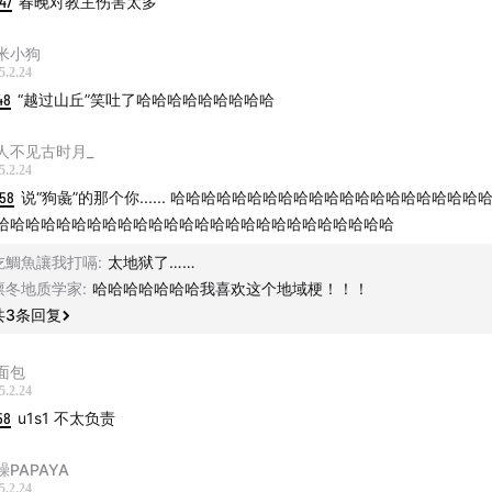
47
春晚对教主伤害太多
米小狗
5.2.24
48
“越过山丘”笑吐了哈哈哈哈哈哈哈哈哈
人不见古时月_
5.2.24
:58
说“狗彘”的那个你...... 哈哈哈哈哈哈哈哈哈哈哈哈哈哈哈哈哈哈哈哈
哈哈哈哈哈哈哈哈哈哈哈哈哈哈哈哈哈哈哈哈哈哈哈哈哈哈
吃鯛魚讓我打嗝
:
太地狱了……
凛冬地质学家
:
哈哈哈哈哈哈哈我喜欢这个地域梗！！！
共
3
条回复
面包
5.2.24
58
u1s1 不太负责
躁PAPAYA
5.2.24