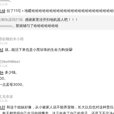
5.2.24
3:49
拉了11坨＋地暖哈哈哈哈哈哈哈哈哈哈哈哈哈哈哈哈哈哈哈哈哈哈哈
吃鯛魚讓我打嗝
:
感谢家里没开扫地机器人吧！！！
uuuuuu_
:
那就铺匀了哈哈哈哈哈哈哈
昏欲睡的木小雨
5.2.24
:43
就…能活下來也是小黑珍珠的生命力夠強😹
NorthWest
5.2.24
:54
多少钱。
300。
一点孟母3000。
七见奈波
5.2.26
0:37
和这个姐妹好像，从小被家人说不能养宠物，长大以后也对这种责任
，每天都觉得自己生活的很飘忽。这几年有了自己的房子，还是下不定决