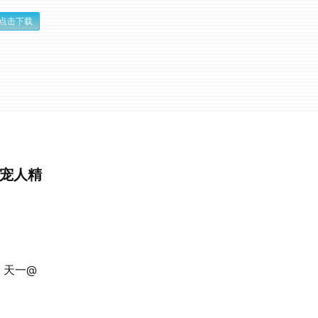
点击下载
养宠人精
、天一@