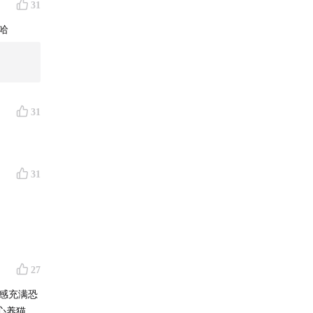
31
哈
31
31
27
感充满恐
心养猫