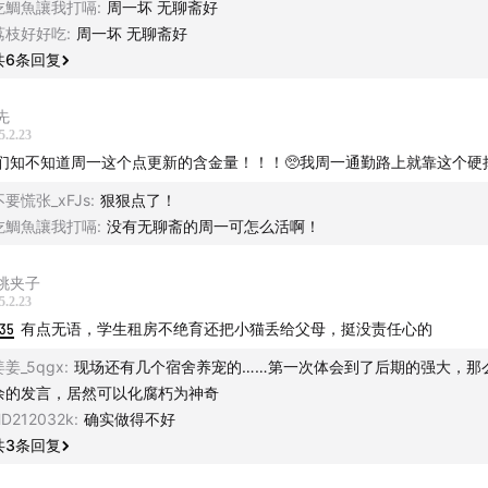
吃鯛魚讓我打嗝
:
周一坏 无聊斋好
、健身不碰碳水的螃蟹、《丑小鹅的故事》……
荔枝好好吃
:
周一坏 无聊斋好
共
6
条回复
什么宠物，让刘旸教主瞬间破防？又是什么宠物，被全体主播狠
听本期内容！也欢迎大家在评论区分享自己和宠物的可爱故事！
先
5.2.23
们知不知道周一这个点更新的含金量！！！🥺我周一通勤路上就靠这个硬撑
斋小红书 get更多现场录制照片 ！
不要慌张_xFJs
:
狠狠点了！
吃鯛魚讓我打嗝
:
没有无聊斋的周一可怎么活啊！
张孟阳矿工照👇
桃夹子
5.2.23
:35
有点无语，学生租房不绝育还把小猫丢给父母，挺没责任心的
我们】
：无聊斋
姜姜_5qgx
:
现场还有几个宿舍养宠的……第一次体会到了后期的强大，那
余的发言，居然可以化腐朽为神奇
众号：无聊斋、单立人喜剧
D212032k
:
确实做得不好
为嘉宾：无聊斋公众号回复“投稿”
共
3
条回复
：无聊斋公众号回复“巡演”