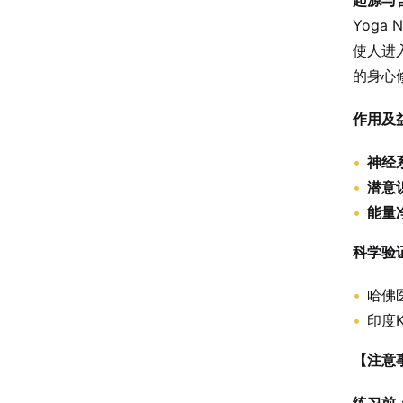
起源与
Yoga
使人进
的身心
作用及
神经
潜意
能量
科学验
哈佛
印度K
【注意