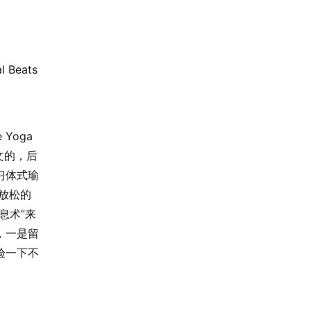
l Beats
 Yoga
文的，后
习体式瑜
然放松的
息术”来
，一是留
验一下不