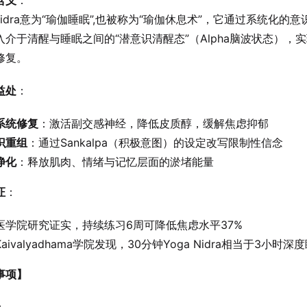
含义
：
 Nidra意为“瑜伽睡眠”,也被称为“瑜伽休息术”，它通过系统化的
入介于清醒与睡眠之间的“潜意识清醒态”（Alpha脑波状态），
修复。
益处
：
系统修复
：激活副交感神经，降低皮质醇，缓解焦虑抑郁
识重组
：通过Sankalpa（积极意图）的设定改写限制性信念
净化
：释放肌肉、情绪与记忆层面的淤堵能量
证
：
医学院研究证实，持续练习6周可降低焦虑水平37%
aivalyadhama学院发现，30分钟Yoga Nidra相当于3小时深
事项】