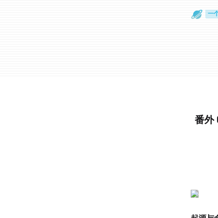
一
旅
番外 