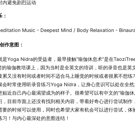
时内避免剧烈运动
乐：
ditation Music - Deepest Mind / Body Relaxation - Binaura
i的创作意图：
是Yoga Nidra的受益者，最早接触“瑜伽休息术”是在TaoziTree
小时的瑜伽教培课上，因为当时是全英文的培训，听的录音也是英
疲累又没有时间或者时间不适合马上睡觉的时候或者很累不想练
候会时常使用听录音练习Yoga Nidra，让身心意识可以处在全
更贴近自己内心最渴望成为的样子。很希望可以有中文的“瑜伽休
习，目前市面上还没有找到相关内容，带着好奇心进行尝试制作
需要的时候可以使用，同时也希望大家有机会可以进行尝试，体
练习！与内心最深处的意图连结！