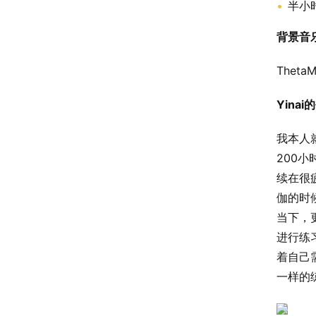
半小
背景音
ThetaMe
Yina
我本人就
200
续在很
伽的时
当下，
进行练
着自己
一样的