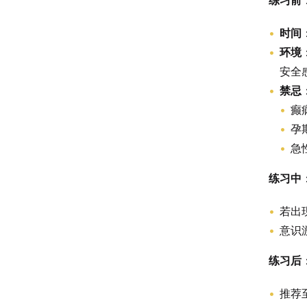
练习前
时间
环境
安全
禁忌
癫
孕
急
练习中
若出
意识
练习后
推荐