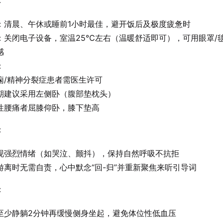
：
：清晨、午休或睡前1小时最佳，避开饭后及极度疲惫时
：关闭电子设备，室温25℃左右（温暖舒适即可），可用眼罩/
感
：
痫/精神分裂症患者需医生许可
期建议采用左侧卧（腹部垫枕头）
性腰痛者屈膝仰卧，膝下垫高
：
现强烈情绪（如哭泣、颤抖），保持自然呼吸不抗拒
游离时无需自责，心中默念“回-归”并重新聚焦来听引导词
：
至少静躺2分钟再缓慢侧身坐起，避免体位性低血压