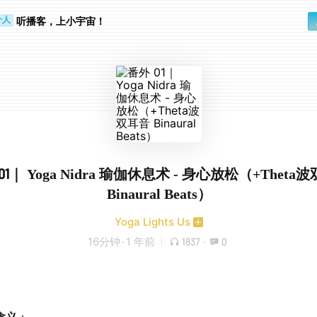
听播客，上小宇宙！
个人
行路上
01｜ Yoga Nidra 瑜伽休息术 - 身心放松（+Theta
Binaural Beats）
Yoga Lights Us
16分钟
·
1 年前
1837
·
0