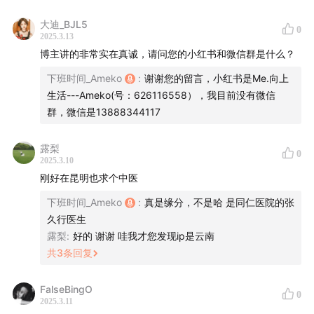
大迪_BJL5
0
2025.3.13
博主讲的非常实在真诚，请问您的小红书和微信群是什么？
下班时间_Ameko
:
谢谢您的留言，小红书是Me.向上
生活---Ameko(号：626116558），我目前没有微信
群，微信是13888344117
露梨
0
2025.3.10
刚好在昆明也求个中医
下班时间_Ameko
:
真是缘分，不是哈 是同仁医院的张
久行医生
露梨
:
好的 谢谢 哇我才您发现ip是云南
共
3
条回复
FalseBingO
0
2025.3.11