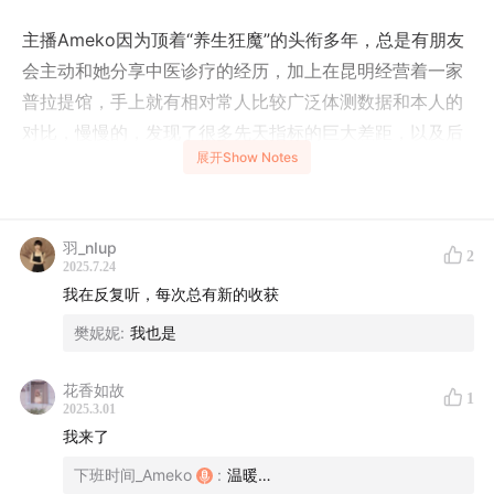
主播Ameko因为顶着“养生狂魔”的头衔多年，总是有朋友
会主动和她分享中医诊疗的经历，加上在昆明经营着一家
普拉提馆，手上就有相对常人比较广泛体测数据和本人的
对比，慢慢的，发现了很多先天指标的巨大差距，以及后
展开Show Notes
天干预的必要性以及乏力感，借这期播客和大家进行分
享……
羽_nIup
2
2025.7.24
我在反复听，每次总有新的收获
樊妮妮
:
我也是
花香如故
1
2025.3.01
我来了
下班时间_Ameko
:
温暖…