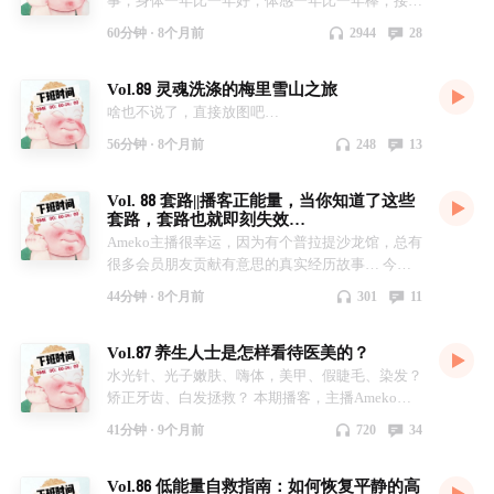
事，身体一年比一年好，体感一年比一年棒，接近
40，反而状态是过去39年的巅峰…… 本期播客
60分钟 ·
8个月前
2944
28
Ameko主播整理了2025年养生做对了的那些事，
分享给大家，祝愿大家2026身体健康，身体倍儿
Vol.89 灵魂洗涤的梅里雪山之旅
棒！吃嘛嘛香……
啥也不说了，直接放图吧…
56分钟 ·
8个月前
248
13
Vol. 88 套路||播客正能量，当你知道了这些
套路，套路也就即刻失效…
Ameko主播很幸运，因为有个普拉提沙龙馆，总有
很多会员朋友贡献有意思的真实经历故事… 今天
来插播两件关于“套路”的小故事，当你知道了这些
44分钟 ·
8个月前
301
11
套路，就意味着套路失效了，也算播客正能量啦…
Vol.87 养生人士是怎样看待医美的？
水光针、光子嫩肤、嗨体，美甲、假睫毛、染发？
矫正牙齿、白发拯救？ 本期播客，主播Ameko回
答听友朋友的提问，聊聊养生人士眼里的医美，哪
41分钟 ·
9个月前
720
34
些能做，哪些不建议做……
Vol.86 低能量自救指南：如何恢复平静的高