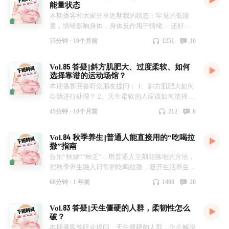
能量状态
本期播客和大家分享近期我的状态：罕见的低能
量，情绪影响身体，身体反作用于情绪… 还好，
迎来了长长的国庆假期，借助这个假期，认真努力
55分钟 ·
10个月前
1251
10
的内外调了一把身体，包括不限于以下方法： 1、
上玄学，不论黑猫白猫，能抓住老鼠就是好猫。只
Vol.85 答疑||斜方肌肥大、过度柔软、如何
要有用，不伤害他人，经济能负担，就可以尝试，
选择靠谱的运动场馆？
积极心理学也是科学，不是吗？ 2、断舍离：远离
本期播客回答听众朋友提问： 1、斜方肌肥大如何
身边负能量的人和事 3、自救方可救人：能量低
自我进行处理？ 2、天生柔软的人应该如何选择运
时，更要维护自己的小火苗，远离一切消耗火苗的
动？ 3、怎么样在当地选择一家靠谱的普拉提馆？
人事物 4、环境改变心境：适当反常，切换环境也
45分钟 ·
10个月前
212
6
很重要，比如外出走走；再借由心境来改变环境
5、人脉支撑：好的倾述对象，好的医生资源很重
Vol.84 秋季养生||普通人能直接用的“吃喝拉
要 6、一切发生必有利于我，低迷的能量也有好
撒”指南
处，适当示弱很重要
告别“秋燥”“秋乏”，用普通人立刻能落地的方法，
把秋季养生融入日常的吃喝拉撒，避开生活养生误
区，轻松适应季节变化 1、秋季节气特点，体感状
68分钟 ·
1 年前
1408
20
况 2、饮食怎么吃更合适？哪些适合吃？哪些不适
合吃？ 3、运动要怎么注意？ 4、适合现代人的穿
Vol.83 答疑||天生僵硬的人群，柔韧性怎么
衣服要注意什么？主播强烈推荐秋季适用的便宜好
破？
物？ 5、主播Ameko分享最近新尝试的中医“面
本期播客答听众提问，天生僵硬的人群，怎么解决
针”，聊聊有意思的部分……