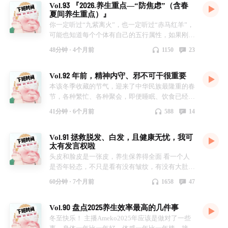
Vol.93 『2026.养生重点—“防焦虑”（含春
夏间养生重点）』
你一定听过“九紫离火”，也一定听过“赤马红羊”，
可能也知道每个个体有自己的五行属性，如果刚好
还对应属性是“火”，那今年可就是3个火，我想你
48分钟 ·
4个月前
1150
23
已经有答案了… 本期播客，主播Ameko从大环境
对个体的影响，从养生日常吃喝拉撒这些细节上和
Vol.92 年前，精神内守、邪不可干很重要
大家分享关于2026年的养生重点
本该冬季收藏的节气，迎来了中华民族最隆重的春
节，各种繁忙、各种聚会，即便睡眠、饮食已经很
注意了还是会迎来身体的小波动~ 今天，主播
41分钟 ·
6个月前
588
14
Ameko从自身最近的状态说起，和大家分享下年前
需要注意的养生事宜（更关乎心态、精神层面哦
Vol.91 拯救脱发、白发，且健康无忧，我可
~）
太有发言权啦
头皮和脸皮是一张皮，养生保养得全面 看一个人
是否年轻态，不只是看有没有皱纹，有没有大肚腩
科技与狠活调脱发、白发固然快速，但副作用就是
60分钟 ·
7个月前
1658
47
屏蔽了身体给我们的关于健康的信号灯~ 本期播
客，Ameko很开心的和大家分享身体力行，有效还
Vol.90 盘点2025养生效率最高的几件事
容易执行的护发（脱发、白发、毛发、细软塌发
的）心得……
冬至快乐！ 主播Ameko2025年应该是做对了一些