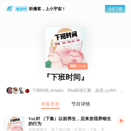
散步时
听播客，上小宇宙！
点击下载
通勤路上
1661
已订阅
『下班时间』
下班时间_Ameko、Rita和谐汇聚、晶莹_LyWV、Moo_joyous
单集更新
节目详情
Vol.97 （下集）以前养生，后来发现养错生
的行为
本期播客中，除了接95期，迟来的（下集）更