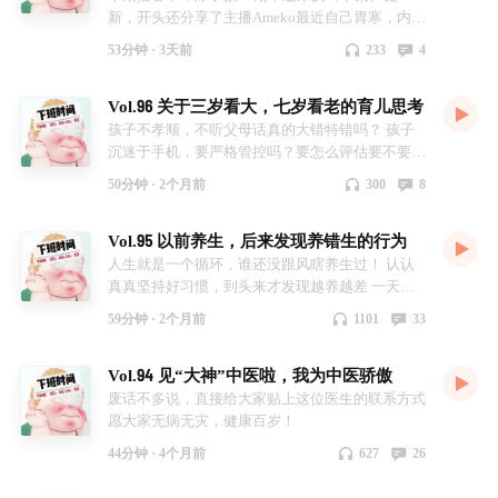
新，开头还分享了主播Ameko最近自己胃寒，内外
调理的小方法……
53分钟 ·
3天前
233
4
Vol.96 关于三岁看大，七岁看老的育儿思考
孩子不孝顺，不听父母话真的大错特错吗？ 孩子
沉迷于手机，要严格管控吗？要怎么评估要不要管
控？ 要如何成为“好学生”？哪三部可以成为好学
50分钟 ·
2个月前
300
8
生？ 本期播客，主播Ameko基于最近身边的朋友
的问题，产生了一些思考，在此进行分享、记录
Vol.95 以前养生，后来发现养错生的行为
人生就是一个循环，谁还没跟风瞎养生过！ 认认
真真坚持好习惯，到头来才发现越养越差 一天八
杯水、按时吃饭、爱干净、讲卫生…… 盲目进
59分钟 ·
2个月前
1101
33
补、硬核泡脚 自以为精致养生，实则靠硬实力悄
悄损耗身体 本期播客，切身处地的聊下听友朋友
Vol.94 见“大神”中医啦，我为中医骄傲
提问的养生踩雷误区 纠正多年固有误区 不内卷、
不折腾，简简单单养好身心……
废话不多说，直接给大家贴上这位医生的联系方式
愿大家无病无灾，健康百岁！
44分钟 ·
4个月前
627
26